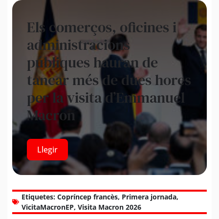
Els comerços, oficines i
administracions
públiques hauran de
tancar més de dues hores
per la visita d’Emmanuel
Macron
Llegir
Etiquetes:
Copríncep francès
,
Primera jornada
,
VicitaMacronEP
,
Visita Macron 2026