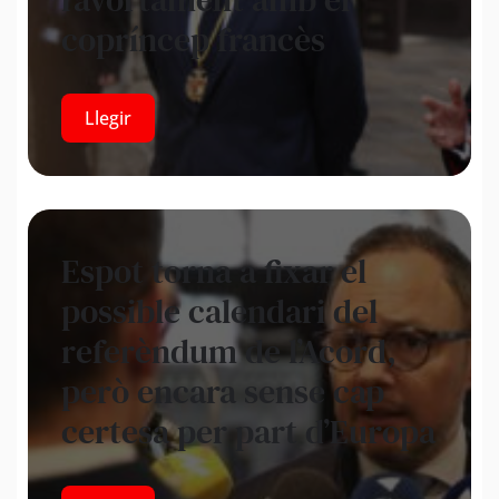
copríncep francès
Llegir
Espot torna a fixar el
possible calendari del
referèndum de l’Acord,
però encara sense cap
certesa per part d’Europa