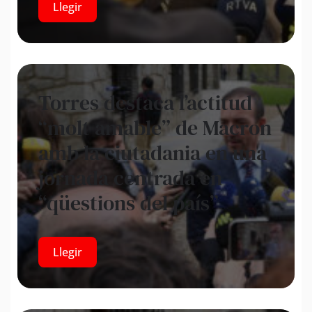
Llegir
Torres destaca l’actitud
“molt amable” de Macron
amb la ciutadania en una
jornada centrada en
“qüestions del país”
Llegir