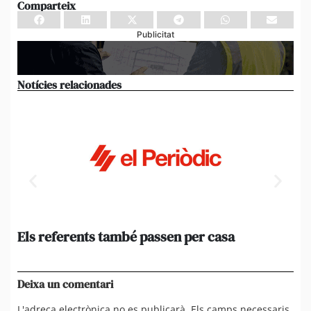
Comparteix
Publicitat
Notícies relacionades
Els referents també passen per casa
El
de
en 
Deixa un comentari
L'adreça electrònica no es publicarà.
Els camps necessaris