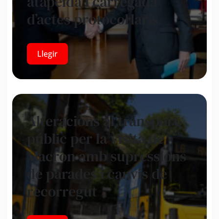
atapeïda i carregada
d’actes protocol·laris
Llegir
Alteracions al transport
públic per la visita de
Macron amb supressions
de parades i canvis de
recorregut