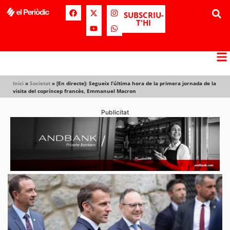
SUBSCRIU-
T'HI
Inici
»
Societat
»
[En directe]: Segueix l’última hora de la primera jornada de la
visita del copríncep francès, Emmanuel Macron
Publicitat