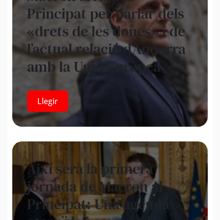
Principat per parlar dels
«drets de les dones» i de
l’actual relació d’Andorra
amb la Unió Europea
Llegir
Així serà la primera
jornada de Macron al
Principat: Una agenda