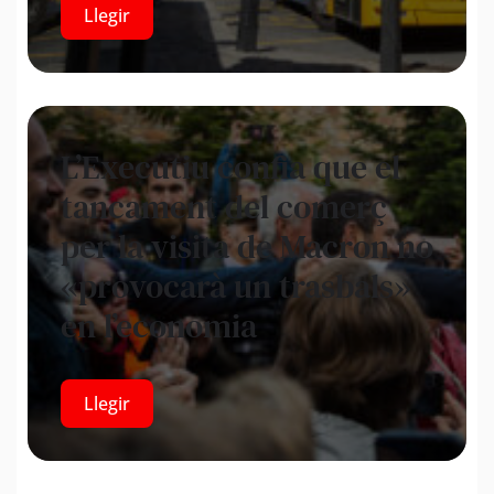
Llegir
L’Executiu confia que el
tancament del comerç
per la visita de Macron no
«provocarà un trasbals»
en l’economia
Llegir