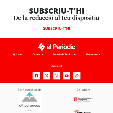
SUBSCRIU-T'HI
De la redacció al teu dispositiu
SUBSCRIU-T'HI
Qui som
Contacte
Serveis de Publicitat
Hemeroteca
Avís legal
Els nostres socis
Col·labora