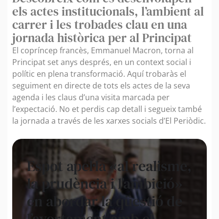
els actes institucionals, l’ambient al
carrer i les trobades clau en una
jornada històrica per al Principat
El copríncep francès, Emmanuel Macron, torna al
Principat set anys després, en un context social i
polític en plena transformació. Aquí trobaràs el
seguiment en directe de tots els actes de la seva
agenda i les claus d’una visita marcada per
l’expectació. No et perdis cap detall i segueix també
la jornada a través de les xarxes socials d’El Periòdic.
Espot apel·la «al realisme,
la prudència i l’ambició»
en abordar la qüestió de
l’avortament amb el