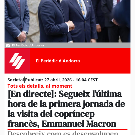
El Periòdic d'Andorra
El Periòdic d'Andorra
Societat
Publicat:
27 abril, 2026 - 16:04 CEST
Tots els detalls, al moment
[En directe]: Segueix l’última
hora de la primera jornada de
la visita del copríncep
francès, Emmanuel Macron
Descobreix com es desenvolupen