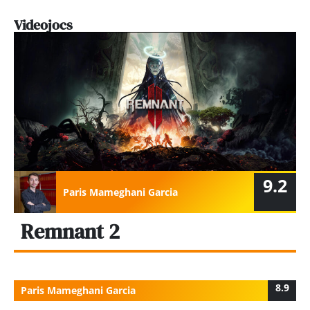
Videojocs
9.2
Paris Mameghani Garcia
Remnant 2
8.9
Paris Mameghani Garcia