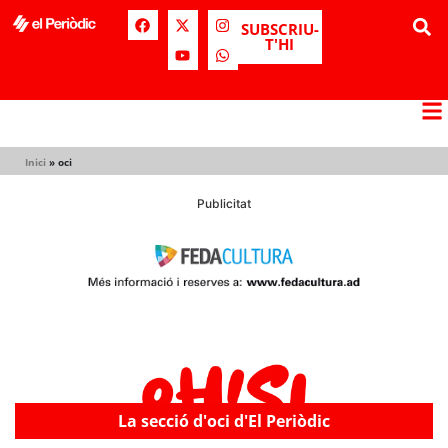
SUBSCRIU-
T'HI
Inici
»
oci
Publicitat
La secció d'oci d'El Periòdic