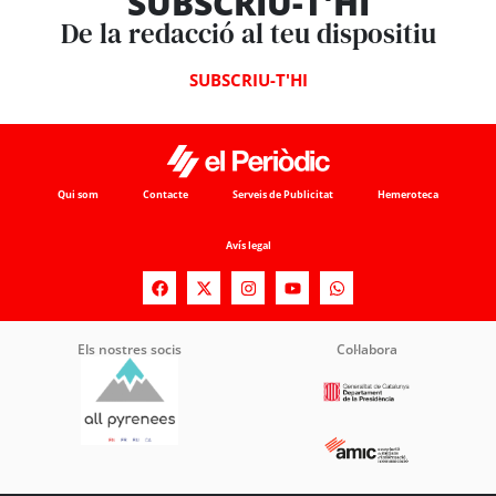
SUBSCRIU-T'HI
De la redacció al teu dispositiu
SUBSCRIU-T'HI
Qui som
Contacte
Serveis de Publicitat
Hemeroteca
Avís legal
Els nostres socis
Col·labora