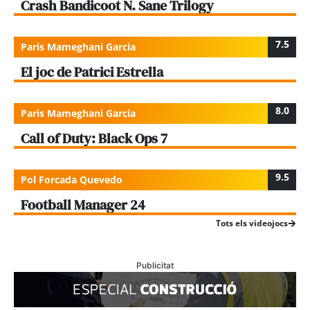
Crash Bandicoot N. Sane Trilogy
7.5
Paris Mameghani Garcia
El joc de Patrici Estrella
8.0
Paris Mameghani Garcia
Call of Duty: Black Ops 7
9.5
Pol Forcada Quevedo
Football Manager 24
Tots els videojocs
Publicitat