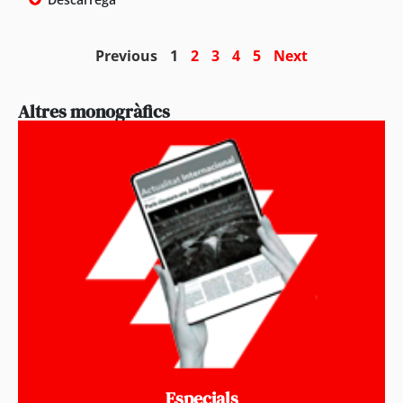
Previous
1
2
3
4
5
Next
Altres monogràfics
Especials