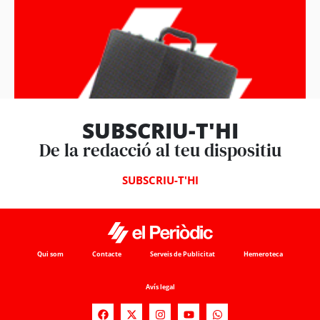
SUBSCRIU-T'HI
De la redacció al teu dispositiu
SUBSCRIU-T'HI
Business
Parlem de negocis
Qui som
Contacte
Serveis de Publicitat
Hemeroteca
Avís legal