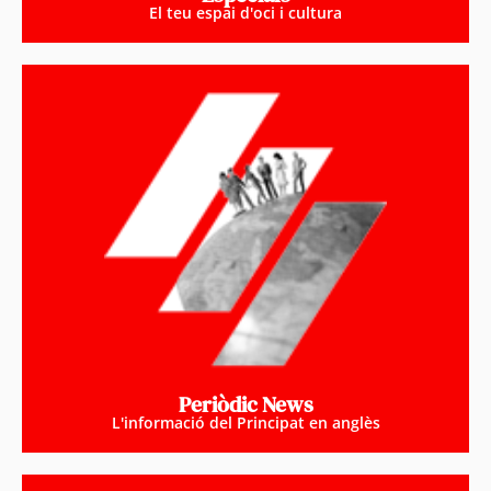
El teu espai d'oci i cultura
Periòdic News
L'informació del Principat en anglès