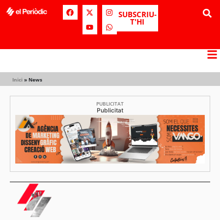
SUBSCRIU-
T'HI
Inici
»
News
PUBLICITAT
Publicitat