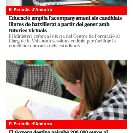
El Periòdic d'Andorra
Educació amplia l’acompanyament als candidats
lliures de batxillerat a partir del gener amb
tutories virtuals
El Ministeri reforça l’oferta del Centre de Formació al
Llarg de la Vida amb sessions en línia per facilitar la
conciliació horària dels estudiants
El Periòdic d'Andorra
El Govern destina gairebé 200.000 euros al