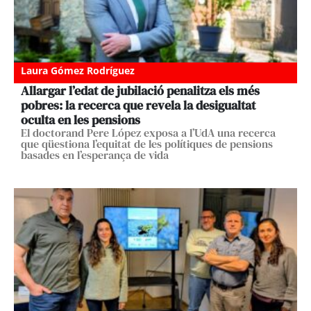
Laura Gómez Rodríguez
Allargar l’edat de jubilació penalitza els més
pobres: la recerca que revela la desigualtat
oculta en les pensions
El doctorand Pere López exposa a l’UdA una recerca
que qüestiona l’equitat de les polítiques de pensions
basades en l’esperança de vida