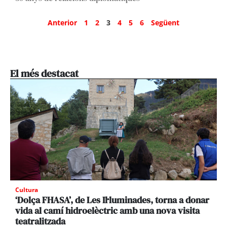
Anterior
1
2
3
4
5
6
Següent
El més destacat
Cultura
‘Dolça FHASA’, de Les Il·luminades, torna a donar
vida al camí hidroelèctric amb una nova visita
teatralitzada