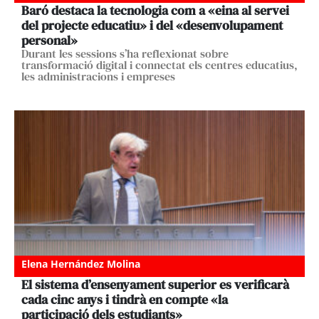
Baró destaca la tecnologia com a «eina al servei
del projecte educatiu» i del «desenvolupament
personal»
Durant les sessions s’ha reflexionat sobre
transformació digital i connectat els centres educatius,
les administracions i empreses
Elena Hernández Molina
El sistema d’ensenyament superior es verificarà
cada cinc anys i tindrà en compte «la
participació dels estudiants»