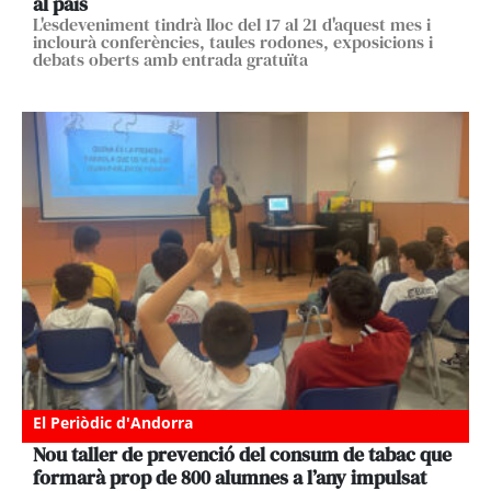
al país
L'esdeveniment tindrà lloc del 17 al 21 d'aquest mes i
inclourà conferències, taules rodones, exposicions i
debats oberts amb entrada gratuïta
El Periòdic d'Andorra
Nou taller de prevenció del consum de tabac que
formarà prop de 800 alumnes a l’any impulsat