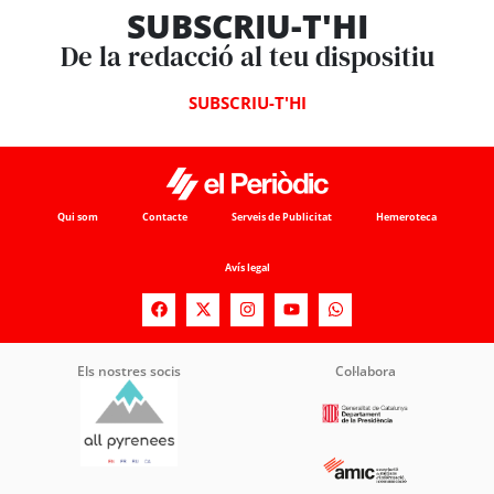
SUBSCRIU-T'HI
De la redacció al teu dispositiu
SUBSCRIU-T'HI
Qui som
Contacte
Serveis de Publicitat
Hemeroteca
Avís legal
Els nostres socis
Col·labora