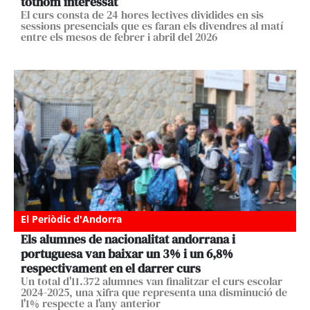
tothom interessat
El curs consta de 24 hores lectives dividides en sis
sessions presencials que es faran els divendres al matí
entre els mesos de febrer i abril del 2026
El Periòdic d'Andorra
Els alumnes de nacionalitat andorrana i
portuguesa van baixar un 3% i un 6,8%
respectivament en el darrer curs
Un total d'11.372 alumnes van finalitzar el curs escolar
2024-2025, una xifra que representa una disminució de
l'1% respecte a l'any anterior