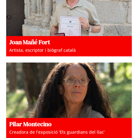
Joan Mañé Fort
Artista, escriptor i biògraf català
Pilar Montecino
Creadora de l’exposició ‘Els guardians del llac’