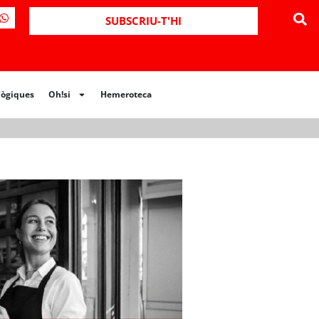
ues
Oh!si
Hemeroteca
SUBSCRIU-T'HI
lògiques
Oh!si
Hemeroteca