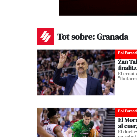
Tot sobre: Granada
Pol Forca
Žan Ta
finalit
El croat 
"lluitare
Pol Forca
El Mora
al cuer
El duel e
en rebot