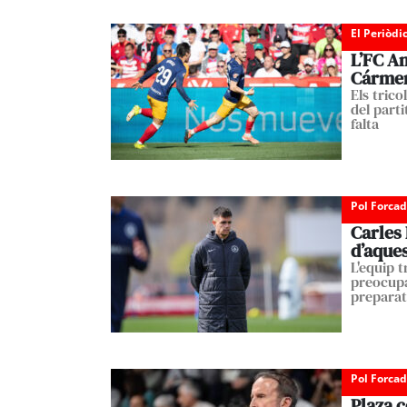
El Periòdi
L’FC A
Cármen
Els tric
del parti
falta
Pol Forca
Carles 
d’aques
L'equip t
preocupa
preparat
Pol Forca
Plaza c