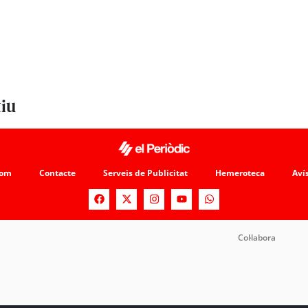
tiu
som
Contacte
Serveis de Publicitat
Hemeroteca
Avís
Col·labora