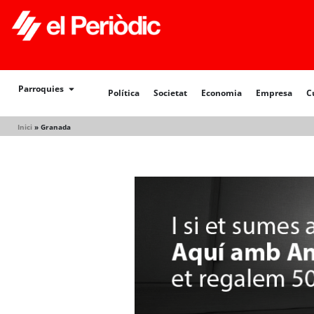
Política
Societat
Economia
Empresa
Cultur
Parroquies
Política
Societat
Economia
Empresa
C
Inici
»
Granada