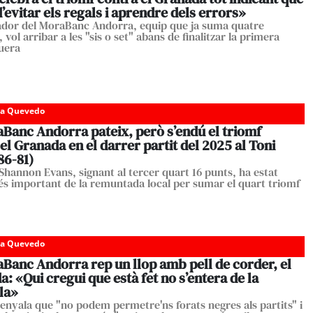
evitar els regals i aprendre dels errors»
ador del MoraBanc Andorra, equip que ja suma quatre
, vol arribar a les "sis o set" abans de finalitzar la primera
guera
da Quevedo
aBanc Andorra pateix, però s’endú el triomf
el Granada en el darrer partit del 2025 al Toni
86-81)
Shannon Evans, signant al tercer quart 16 punts, ha estat
més important de la remuntada local per sumar el quart triomf
da Quevedo
Banc Andorra rep un llop amb pell de corder, el
: «Qui cregui que està fet no s’entera de la
ula»
senyala que "no podem permetre'ns forats negres als partits" i