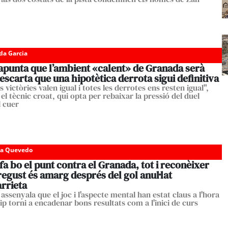
da Garcia
apunta que l’ambient «calent» de Granada serà
descarta que una hipotètica derrota sigui definitiva
s victòries valen igual i totes les derrotes ens resten igual",
l tècnic croat, qui opta per rebaixar la pressió del duel
l cuer
da Quevedo
a bo el punt contra el Granada, tot i reconèixer
regust és amarg després del gol anul·lat
rrieta
 assenyala que el joc i l'aspecte mental han estat claus a l'hora
ip torni a encadenar bons resultats com a l'inici de curs