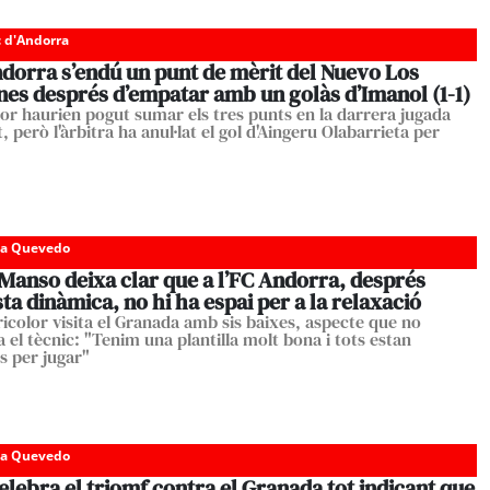
c d'Andorra
ndorra s’endú un punt de mèrit del Nuevo Los
es després d’empatar amb un golàs d’Imanol (1-1)
olor haurien pogut sumar els tres punts en la darrera jugada
t, però l'àrbitra ha anul·lat el gol d'Aingeru Olabarrieta per
da Quevedo
Manso deixa clar que a l’FC Andorra, després
ta dinàmica, no hi ha espai per a la relaxació
ricolor visita el Granada amb sis baixes, aspecte que no
 el tècnic: "Tenim una plantilla molt bona i tots estan
s per jugar"
da Quevedo
elebra el triomf contra el Granada tot indicant que