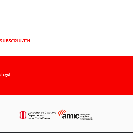
SUBSCRIU-T'HI
 legal