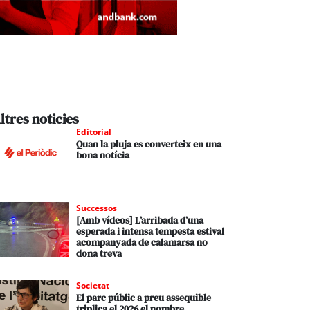
ltres noticies
Editorial
Quan la pluja es converteix en una
bona notícia
Successos
[Amb vídeos] L’arribada d’una
esperada i intensa tempesta estival
acompanyada de calamarsa no
dona treva
Societat
El parc públic a preu assequible
triplica el 2026 el nombre