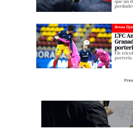
que un de
perdude
Arnau Oje
L’FC An
Granad
porter
Els tric
porteria
Prev