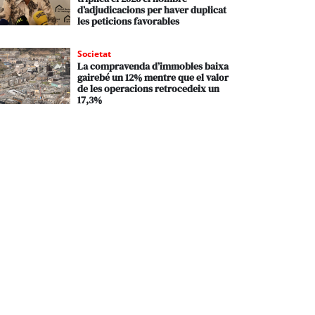
d’adjudicacions per haver duplicat
les peticions favorables
Societat
La compravenda d’immobles baixa
gairebé un 12% mentre que el valor
de les operacions retrocedeix un
17,3%