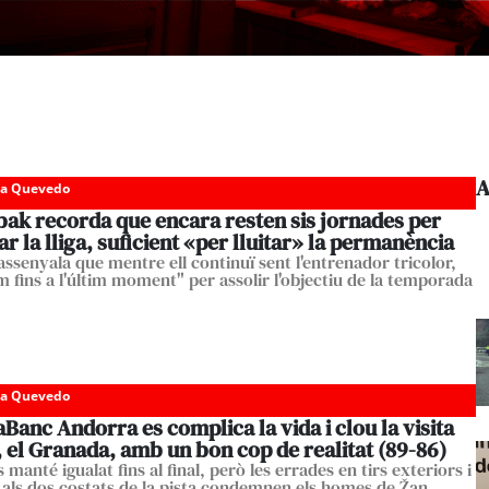
A
da Quevedo
bak recorda que encara resten sis jornades per
zar la lliga, suficient «per lluitar» la permanència
assenyala que mentre ell continuï sent l'entrenador tricolor,
m fins a l'últim moment" per assolir l'objectiu de la temporada
da Quevedo
Banc Andorra es complica la vida i clou la visita
, el Granada, amb un bon cop de realitat (89-86)
s manté igualat fins al final, però les errades en tirs exteriors i
 als dos costats de la pista condemnen els homes de Žan