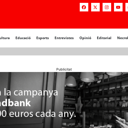
a
Educació
Esports
Entrevistes
Opinió
Editorial
Necrològiq
ultura
Educació
Esports
Entrevistes
Opinió
Editorial
Necro
Publicitat