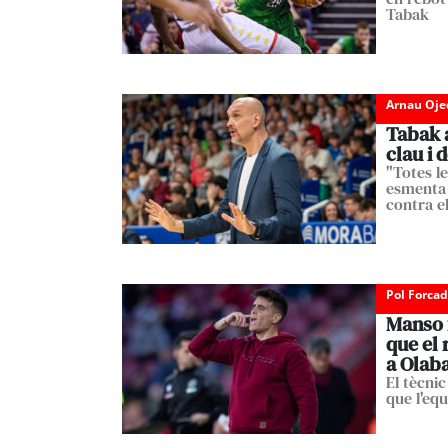
Tabak
Arnau Oje
Tabak 
clau i 
"Totes le
esmenta e
contra e
Pol Forca
Manso f
que el 
a Olaba
El tècnic
que l'equ