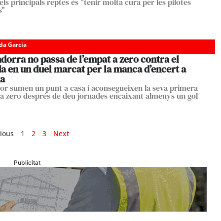
ls principals reptes és "tenir molta cura per les pilotes
s"
da Garcia
dorra no passa de l’empat a zero contra el
a en un duel marcat per la manca d’encert a
ia
olor sumen un punt a casa i aconsegueixen la seva primera
 a zero després de deu jornades encaixant almenys un gol
ious
1
2
3
Next
Publicitat