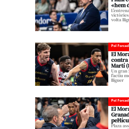
«hem d’
L'entren
victòries
volta lli
Pol Forca
El Mor
contra 
Martí (
Un gran 
l'actiu 
lliguer
Pol Forca
El Mora
Granada
pel·líc
Plaza as