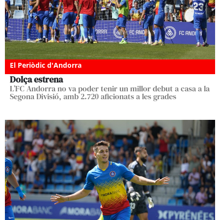
El Periòdic d'Andorra
Dolça estrena
L’FC Andorra no va poder tenir un millor debut a casa a la
Segona Divisió, amb 2.720 aficionats a les grades