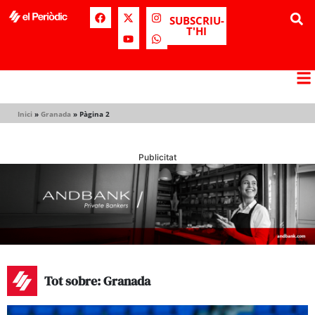
SUBSCRIU-
T'HI
Inici
»
Granada
»
Pàgina 2
Publicitat
Tot sobre: Granada