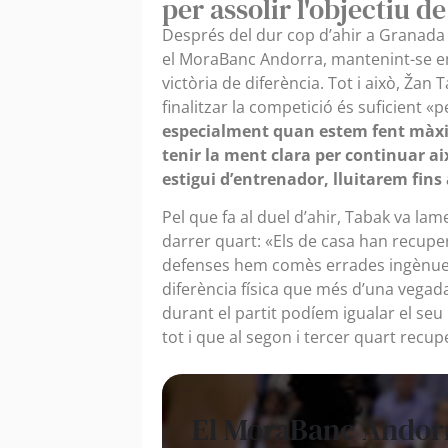
per assolir l'objectiu d
Després del dur cop d’ahir a Granada 
el MoraBanc Andorra, mantenint-se en
victòria de diferència. Tot i això, Žan
finalitzar la competició és suficient «pe
especialment quan estem fent màxi
tenir la ment clara per continuar aix
estigui d’entrenador, lluitarem fin
Pel que fa al duel d’ahir, Tabak va lam
darrer quart: «Els de casa han recuper
defenses hem comès errades ingènues i
diferència física que més d’una vega
durant el partit podíem igualar el seu 
tot i que al segon i tercer quart recup
El MoraBanc Andorra