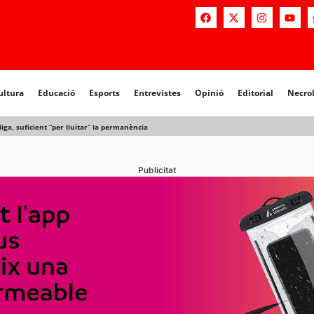
a
Educació
Esports
Entrevistes
Opinió
Editorial
Necrològiq
ultura
Educació
Esports
Entrevistes
Opinió
Editorial
Necro
iga, suficient “per lluitar” la permanència
Publicitat