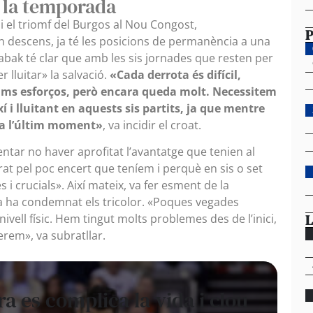
e la temporada
i el triomf del Burgos al Nou Congost,
P
 descens, ja té les posicions de permanència a una
 Tabak té clar que amb les sis jornades que resten per
r lluitar» la salvació.
«Cada derrota és difícil,
ms esforços, però encara queda molt. Necessitem
í i lluitant en aquests sis partits, ja que mentre
s a l’últim moment»
, va incidir el croat.
entar no haver aprofitat l’avantatge que tenien al
at pel poc encert que teníem i perquè en sis o set
 crucials». Així mateix, va fer esment de la
da ha condemnat els tricolor. «Poques vegades
L
nivell físic. Hem tingut molts problemes des de l’inici,
erem», va subratllar.
 es complica la vida i clou