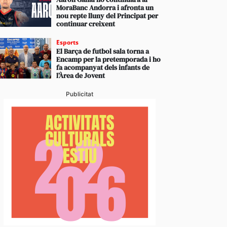
MoraBanc Andorra i afronta un
nou repte lluny del Principat per
continuar creixent
Esports
El Barça de futbol sala torna a
Encamp per la pretemporada i ho
 d’ordre arresta dos turistes durant la nit de dimecr
fa acompanyat dels infants de
 per agressió a les parelles
l’Àrea de Jovent
Publicitat