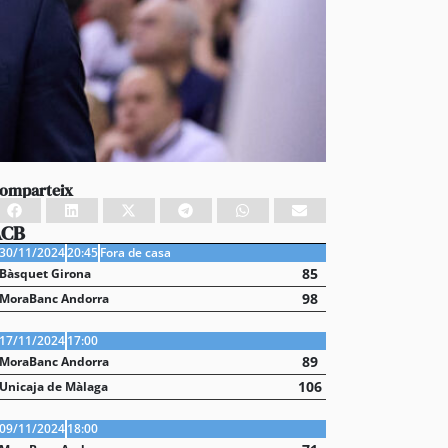
omparteix
ACB
30/11/2024
20:45
Fora de casa
85
Bàsquet Girona
98
MoraBanc Andorra
17/11/2024
17:00
89
MoraBanc Andorra
106
Unicaja de Màlaga
09/11/2024
18:00