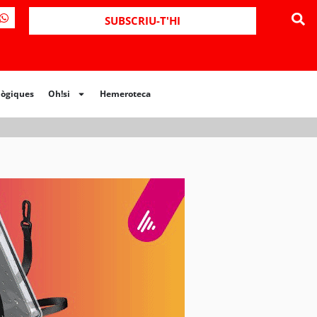
ues
Oh!si
Hemeroteca
SUBSCRIU-T'HI
lògiques
Oh!si
Hemeroteca