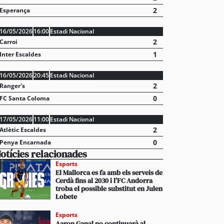
2
Esperança
16/05/2026
16:00
Estadi Nacional
2
Carroi
1
Inter Escaldes
16/05/2026
20:45
Estadi Nacional
2
Ranger's
0
FC Santa Coloma
17/05/2026
11:00
Estadi Nacional
2
Atlètic Escaldes
0
Penya Encarnada
otícies relacionades
Esports
El Mallorca es fa amb els serveis de
Cerdà fins al 2030 i l’FC Andorra
troba el possible substitut en Julen
Lobete
Esports
Aaron Ganal no continuarà al