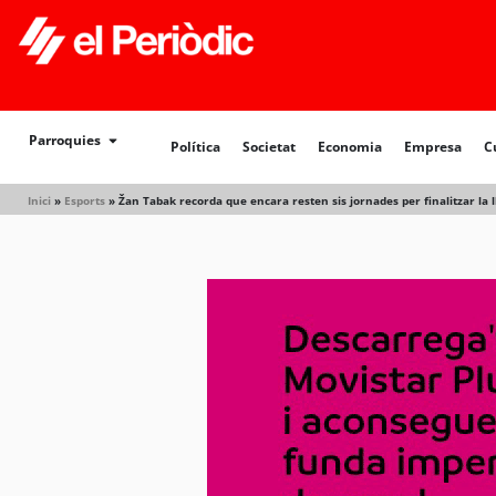
Política
Societat
Economia
Empresa
Cultur
Parroquies
Política
Societat
Economia
Empresa
C
Inici
»
Esports
»
Žan Tabak recorda que encara resten sis jornades per finalitzar la ll