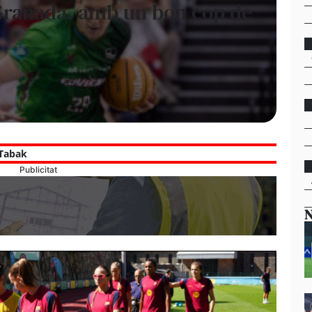
el Granada, amb un bon cop de
Tabak
Publicitat
N