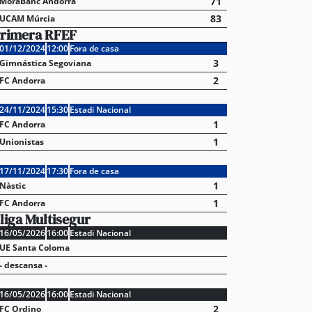
71
MoraBanc Andorra
83
UCAM Múrcia
rimera RFEF
01/12/2024
12:00
Fora de casa
3
Gimnástica Segoviana
2
FC Andorra
24/11/2024
15:30
Estadi Nacional
1
FC Andorra
1
Unionistas
17/11/2024
17:30
Fora de casa
1
Nàstic
1
FC Andorra
liga Multisegur
16/05/2026
16:00
Estadi Nacional
UE Santa Coloma
- descansa -
16/05/2026
16:00
Estadi Nacional
2
FC Ordino