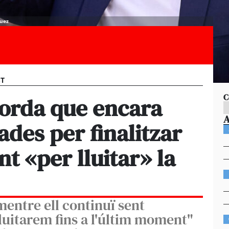
guez
ST
C
orda que encara
ades per finalitzar
ent «per lluitar» la
mentre ell continuï sent
lluitarem fins a l'últim moment"