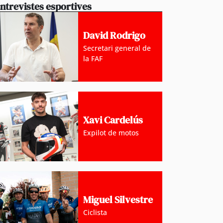
ntrevistes esportives
David Rodrigo
Secretari general de
la FAF
Xavi Cardelús
Expilot de motos
Miguel Silvestre
Ciclista