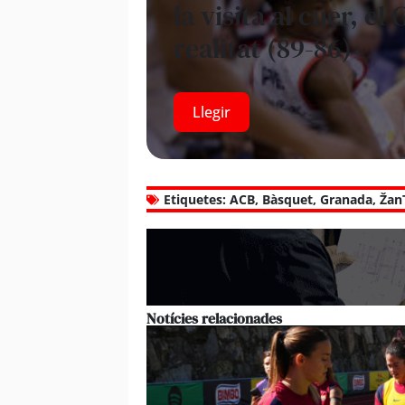
la visita al cuer, 
realitat (89-86)
Llegir
Etiquetes:
ACB
,
Bàsquet
,
Granada
,
Žan
Notícies relacionades