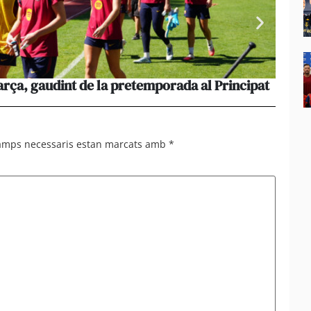
rça, gaudint de la pretemporada al Principat
El cos
dijous
camps necessaris estan marcats amb
*