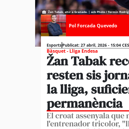
Žan Tabak, ahir a Granada. | acb Photo / Fermín Rodrí
Pol Forcada Quevedo
Esports
Publicat:
27 abril, 2026 - 15:04 CE
Bàsquet - Lliga Endesa
Žan Tabak rec
resten sis jorn
la lliga, sufici
permanència
El croat assenyala que 
l'entrenador tricolor, "