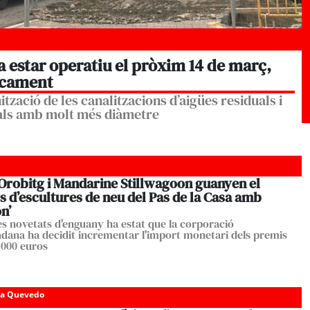
 a estar operatiu el pròxim 14 de març,
ncament
tzació de les canalitzacions d’aigües residuals i
ials amb molt més diàmetre
Orobitg i Mandarine Stillwagoon guanyen el
 d’escultures de neu del Pas de la Casa amb
n’
es novetats d'enguany ha estat que la corporació
ana ha decidit incrementar l'import monetari dels premis
1.000 euros
da Quevedo