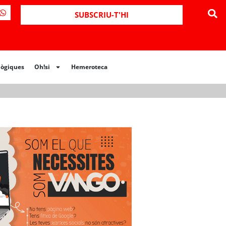
ues
Oh!si
Hemeroteca
SUBSCRIU-T'HI
lògiques
Oh!si
Hemeroteca