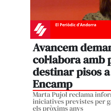
El Periòdic d'Andorra
Avancem demana
col·labora amb
destinar pisos a
Encamp
Marta Pujol reclama inform
iniciatives previstes per g
els pròxims anys