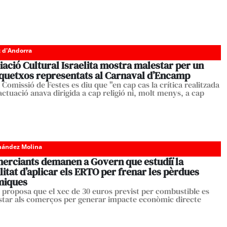
c d'Andorra
iació Cultural Israelita mostra malestar per un
squetxos representats al Carnaval d’Encamp
 Comissió de Festes es diu que "en cap cas la crítica realitzada
actuació anava dirigida a cap religió ni, molt menys, a cap
nández Molina
merciants demanen a Govern que estudiï la
litat d’aplicar els ERTO per frenar les pèrdues
miques
r proposa que el xec de 30 euros previst per combustible es
star als comerços per generar impacte econòmic directe