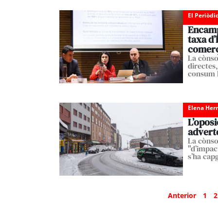
El Periòdi
Encamp 
taxa d’
comer
La cònso
directes,
consum l
Elena Her
L’oposi
advert
La cònso
"d’impac
s’ha capg
Anterior
1
2