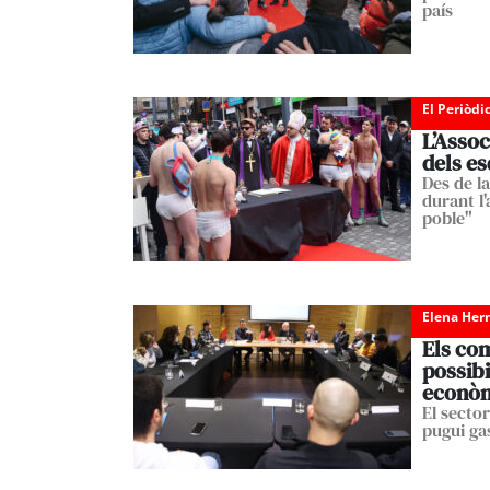
país
El Periòdi
L’Assoc
dels e
Des de la
durant l'
poble"
Elena Her
Els co
possibi
econò
El secto
pugui ga