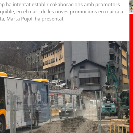
p ha intentat establir col·laboracions amb promotors
sequible, en el marc de les noves promocions en marxa a
ta, Marta Pujol, ha presentat