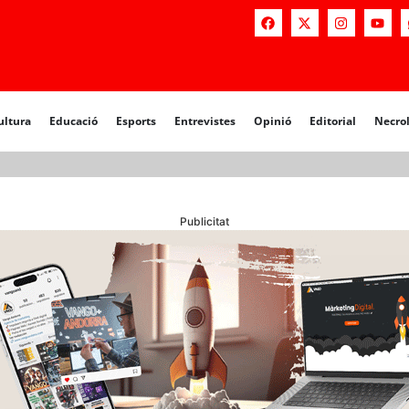
a
Educació
Esports
Entrevistes
Opinió
Editorial
Necrològiq
ultura
Educació
Esports
Entrevistes
Opinió
Editorial
Necro
Publicitat