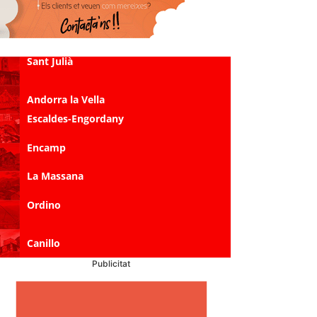
Sant Julià
Andorra la Vella
Escaldes-Engordany
Encamp
La Massana
Ordino
Canillo
Publicitat