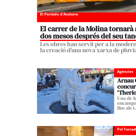
El Periòdic d'Andorra
El carrer de la Molina tornarà
dos mesos després del seu ta
Les obres han servit per a la moderni
la creació d’una nova xarxa de pluv
Agències
Arnau 
concurs
‘Therio
Una de l
encampad
fins als 
Pol Forca