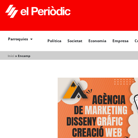
Política
Societat
Economia
Empresa
Cultur
Parroquies
Política
Societat
Economia
Empresa
C
Inici
»
Encamp