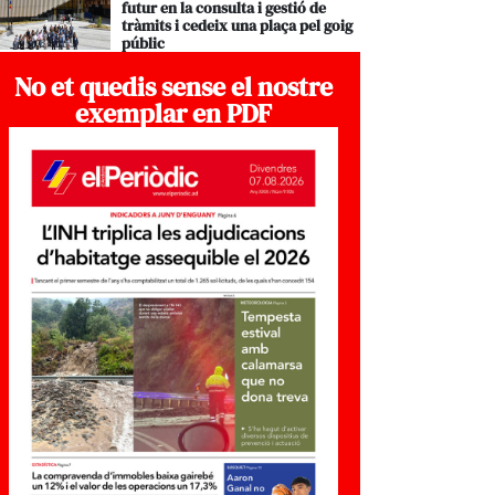
futur en la consulta i gestió de
tràmits i cedeix una plaça pel goig
públic
No et quedis sense el nostre
exemplar en PDF