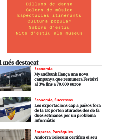
l més destacat
Economia
Myandbank llança una nova
campanya que remunera l’estalvi
al 3% fins a 70.000 euros
Economia
,
Successos
Les exportacions cap a països fora
de la UE porten aturades des de fa
dues setmanes per un problema
informàtic
Empresa
,
Parròquies
Andorra Telecom certifica el seu