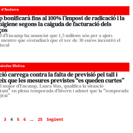
c d'Andorra
bonificarà fins al 100% l’impost de radicació i la
higiene segons la caiguda de facturació dels
ços
l d'Encamp ha anunciat que 1,5 milions són per a ajuts
 mentre que s’estudiarà que el xec de 30 euros incentivi el
ocal
nández Molina
ció carrega contra la falta de previsió pel tall i
eix que les mesures previstes “es queden curtes”
l major d'Encamp, Laura Mas, qualifica la situació
tant" en plena temporada d’hivern i admet que la "temporada
irat"
3
4
5
6
…
25
Següent