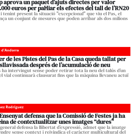
 aprova un paquet d’ajuts directes per valor
.000 euros per pal·liar els efectes del tall de l’RN20
 i tenint present la situació "excepcional" que viu el Pas, el
nça un conjunt de mesures que poden arribar als dos milions
c d'Andorra
er de les Pistes del Pas de la Casa queda tallat per
esllavissada després de l’acumulació de neu
ha intervingut sense poder retirar tota la neu del talús d’un
i el vial continuarà clausurat fins que la màquina llevaneu actuï
ez Rodríguez
Ensenyat defensa que la Comissió de Festes ja ha
feina de contextualitzar unes imatges “dures”
 general defensa la llibertat d’expressió, admet que la imatge
ndre sense context i reivindica el caràcter multicultural del