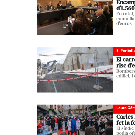
Encamp
d’1.560
En total,
comú lla
d'euros
El Periòdi
El carr
risc d’
Bombers 
edifici, 
Laura Góm
Carles 
fet la 
El síndic
podia ofe