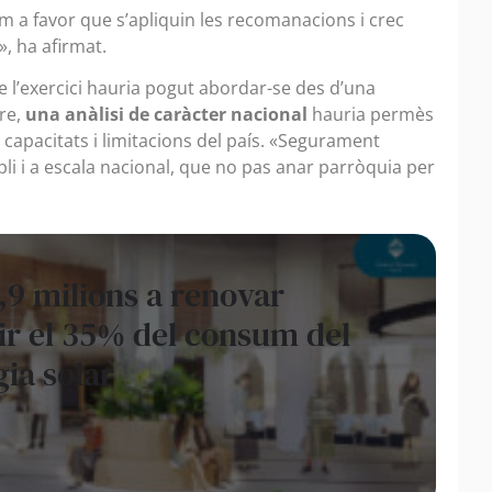
m a favor que s’apliquin les recomanacions i crec
», ha afirmat.
 l’exercici hauria pogut abordar-se des d’una
re,
una anàlisi de caràcter nacional
hauria permès
capacitats i limitacions del país. «Segurament
li i a escala nacional, que no pas anar parròquia per
,9 milions a renovar
ir el 35% del consum del
ia solar