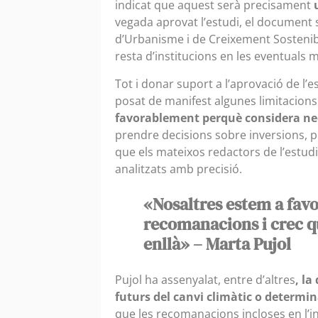
indicat que aquest serà precisament
vegada aprovat l’estudi, el document s
d’Urbanisme i de Creixement Sostenib
resta d’institucions en les eventuals m
Tot i donar suport a l’aprovació de l’e
posat de manifest algunes limitacions 
favorablement perquè considera nec
prendre decisions sobre inversions, pl
que els mateixos redactors de l’estu
analitzats amb precisió.
«Nosaltres estem a favor
recomanacions i crec qu
enllà» – Marta Pujol
Pujol ha assenyalat, entre d’altres
, la
futurs del canvi climàtic o determin
que les recomanacions incloses en l’