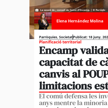
La sessió de ¡ consell de Comú d'Encamp. | El Periòdic
Elena Hernández Molina
Parròquies
,
Societat
Publicat:
18 juny, 20
Planificació territorial
Encamp valida 
capacitat de c
canvis al POU
limitacions es
El comú defensa les inv
anys mentre la minoria