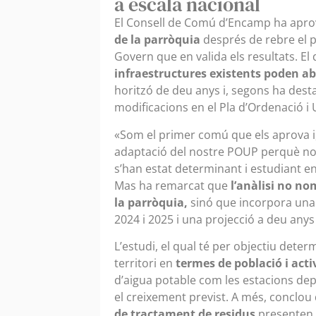
a escala nacional
El Consell de Comú d’Encamp ha apro
de la parròquia
després de rebre el p
Govern que en valida els resultats. E
infraestructures existents poden ab
horitzó de deu anys i, segons ha desta
modificacions en el Pla d’Ordenació i
«Som el primer comú que els aprova i
adaptació del nostre POUP perquè no h
s’han estat determinant i estudiant en
Mas ha remarcat que
l’anàlisi no no
la parròquia,
sinó que incorpora una 
2024 i 2025 i una projecció a deu anys 
L’estudi, el qual té per objectiu dete
territori en
termes de població i acti
d’aigua potable com les estacions de
el creixement previst. A més, conclo
de tractament de residus
presenten u