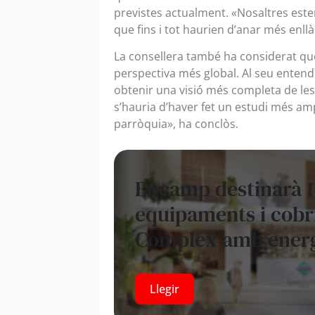
previstes actualment. «Nosaltres este
que fins i tot haurien d’anar més enllà
La consellera també ha considerat que
perspectiva més global. Al seu entend
obtenir una visió més completa de les 
s’hauria d’haver fet un estudi més amp
parròquia», ha conclòs.
Encamp destinarà 1
equipaments i cobr
Complex amb energ
Llegir