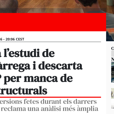
26 - 20:06 CEST
l’estudi de
C
N
àrrega i descarta
P per manca de
tructurals
ersions fetes durant els darrers
 reclama una anàlisi més àmplia