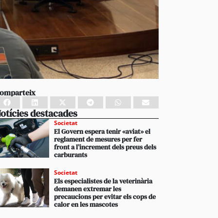
omparteix
otícies destacades
Societat
El Govern espera tenir «aviat» el
reglament de mesures per fer
front a l’increment dels preus dels
carburants
Societat
Els especialistes de la veterinària
demanen extremar les
precaucions per evitar els cops de
calor en les mascotes