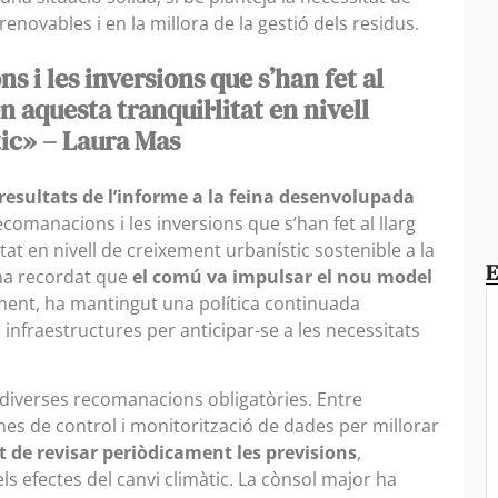
enovables i en la millora de la gestió dels residus.
 i les inversions que s’han fet al
n aquesta tranquil·litat en nivell
ic» – Laura Mas
 resultats de l’informe a la feina desenvolupada
recomanacions i les inversions que s’han fet al llarg
tat en nivell de creixement urbanístic sostenible a la
E
 ha recordat que
el comú va impulsar el nou model
ament, ha mantingut una política continuada
 infraestructures per anticipar-se a les necessitats
 diverses recomanacions obligatòries. Entre
mes de control i monitorització de dades per millorar
t de revisar periòdicament les previsions
,
s efectes del canvi climàtic. La cònsol major ha