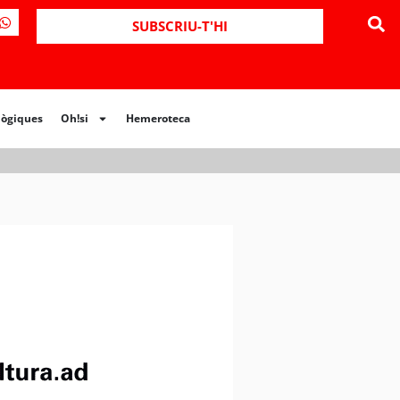
SUBSCRIU-T'HI
lògiques
Oh!si
Hemeroteca