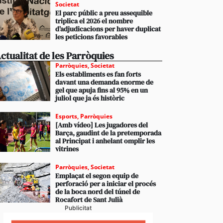
Societat
El parc públic a preu assequible
triplica el 2026 el nombre
d’adjudicacions per haver duplicat
les peticions favorables
ctualitat de les Parròquies
Parròquies
,
Societat
Els establiments es fan forts
davant una demanda enorme de
gel que apuja fins al 95% en un
juliol que ja és històric
Esports
,
Parròquies
[Amb vídeo] Les jugadores del
Barça, gaudint de la pretemporada
al Principat i anhelant omplir les
vitrines
Parròquies
,
Societat
Emplaçat el segon equip de
perforació per a iniciar el procés
de la boca nord del túnel de
Rocafort de Sant Julià
Publicitat