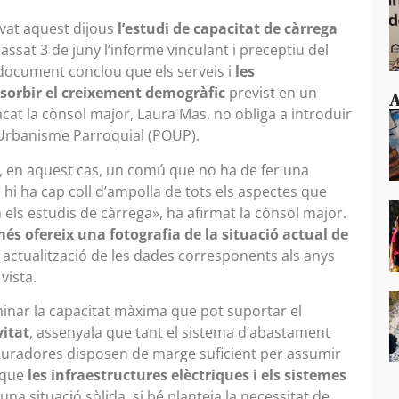
vat aquest dijous
l’estudi de capacitat de càrrega
assat 3 de juny l’informe vinculant i preceptiu del
l document conclou que els serveis i
les
sorbir el creixement demogràfic
previst en un
A
cat la cònsol major, Laura Mas, no obliga a introduir
 Urbanisme Parroquial (POUP).
, en aquest cas, un comú que no ha de fer una
i ha cap coll d’ampolla de tots els aspectes que
 els estudis de càrrega», ha afirmat la cònsol major.
més ofereix una fotografia de la situació actual de
actualització de les dades corresponents als anys
vista.
rminar la capacitat màxima que pot suportar el
vitat
, assenyala que tant el sistema d’abastament
puradores disposen de marge suficient per assumir
u que
les infraestructures elèctriques i els sistemes
na situació sòlida, si bé planteja la necessitat de