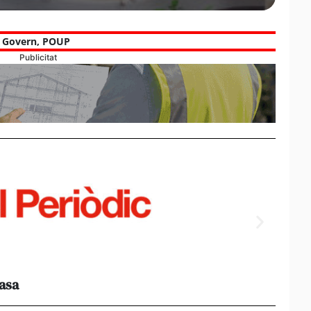
,
Govern
,
POUP
Publicitat
casa
Els e
al 95%