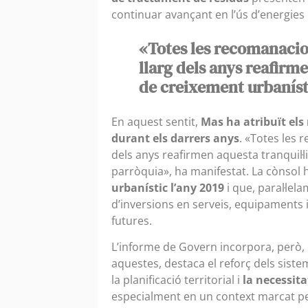
continuar avançant en l’ús d’energies r
«Totes les recomanacions
llarg dels anys reafirme
de creixement urbaníst
En aquest sentit,
Mas ha atribuït els
durant els darrers anys
. «Totes les 
dels anys reafirmen aquesta tranquil·li
parròquia», ha manifestat. La cònsol
urbanístic l’any 2019
i que, paral·lel
d’inversions en serveis, equipaments i
futures.
L’informe de Govern incorpora, però,
aquestes, destaca el reforç dels siste
la planificació territorial i
la necessita
especialment en un context marcat pel