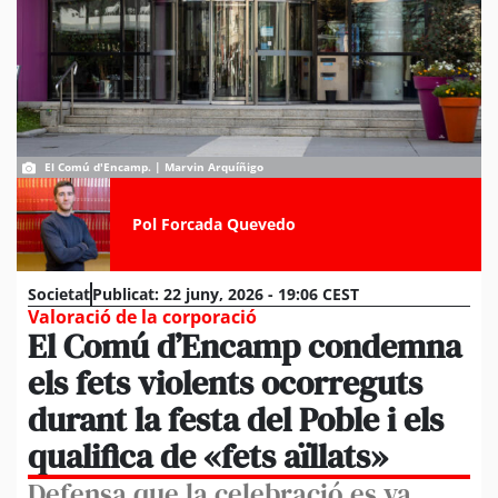
El Comú d'Encamp. | Marvin Arquíñigo
Pol Forcada Quevedo
Societat
Publicat:
22 juny, 2026 - 19:06 CEST
Valoració de la corporació
El Comú d’Encamp condemna
els fets violents ocorreguts
durant la festa del Poble i els
qualifica de «fets aïllats»
Defensa que la celebració es va