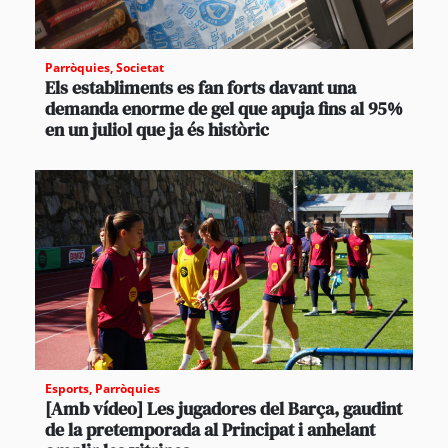
Parròquies
,
Societat
Els establiments es fan forts davant una
demanda enorme de gel que apuja fins al 95%
en un juliol que ja és històric
Esports
,
Parròquies
[Amb vídeo] Les jugadores del Barça, gaudint
de la pretemporada al Principat i anhelant