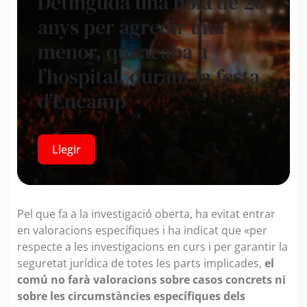
Detinguda una noia de 20
anys per agredir una
menor, qui acaba a
l’hospital, durant la festa
d’Encamp
Llegir
Pel que fa a la investigació oberta, ha evitat entrar
en valoracions específiques i ha indicat que «per
respecte a les investigacions en curs i per garantir la
seguretat jurídica de totes les parts implicades,
el
comú no farà valoracions sobre casos concrets ni
sobre les circumstàncies específiques dels