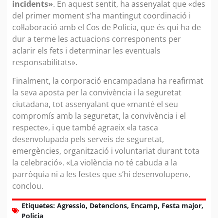
incidents»
. En aquest sentit, ha assenyalat que «des
del primer moment s’ha mantingut coordinació i
col·laboració amb el Cos de Policia, que és qui ha de
dur a terme les actuacions corresponents per
aclarir els fets i determinar les eventuals
responsabilitats».
Finalment, la corporació encampadana ha reafirmat
la seva aposta per la convivència i la seguretat
ciutadana, tot assenyalant que «manté el seu
compromís amb la seguretat, la convivència i el
respecte», i que també agraeix «la tasca
desenvolupada pels serveis de seguretat,
emergències, organització i voluntariat durant tota
la celebració». «La violència no té cabuda a la
parròquia ni a les festes que s’hi desenvolupen»,
conclou.
Etiquetes:
Agressio
,
Detencions
,
Encamp
,
Festa major
,
Policia