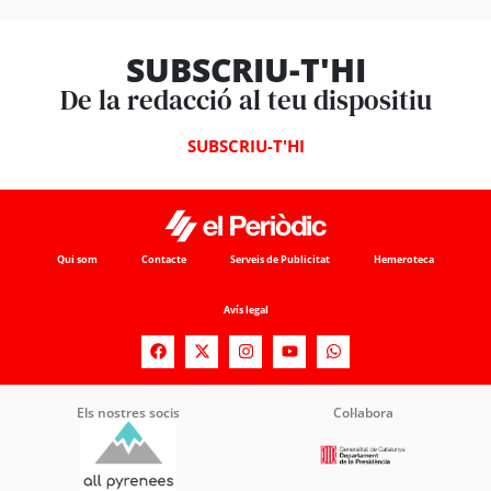
SUBSCRIU-T'HI
De la redacció al teu dispositiu
SUBSCRIU-T'HI
Qui som
Contacte
Serveis de Publicitat
Hemeroteca
Avís legal
Els nostres socis
Col·labora