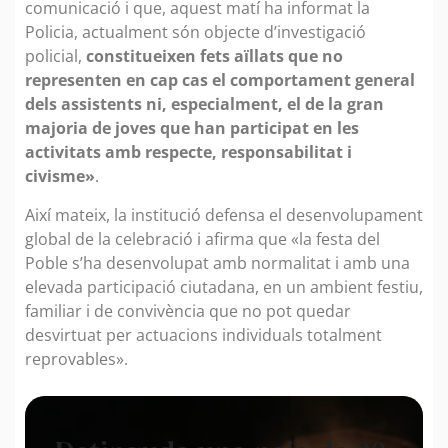
comunicació i que, aquest matí ha informat la
Policia, actualment són objecte d’investigació
policial,
constitueixen fets aïllats que no
representen en cap cas el comportament general
dels assistents ni, especialment, el de la gran
majoria de joves que han participat en les
activitats amb respecte, responsabilitat i
civisme»
.
Així mateix, la institució defensa el desenvolupament
global de la celebració i afirma que «la festa del
Poble s’ha desenvolupat amb normalitat i amb una
elevada participació ciutadana, en un ambient festiu,
familiar i de convivència que no pot quedar
desvirtuat per actuacions individuals totalment
reprovables».