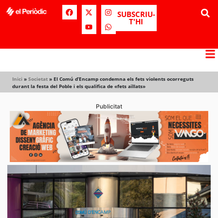
SUBSCRIU-
T'HI
Inici
»
Societat
»
El Comú d’Encamp condemna els fets violents ocorreguts
durant la festa del Poble i els qualifica de «fets aïllats»
Publicitat