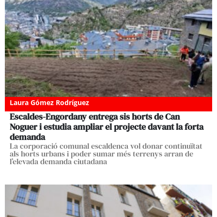
Laura Gómez Rodríguez
Escaldes-Engordany entrega sis horts de Can
Noguer i estudia ampliar el projecte davant la forta
demanda
La corporació comunal escaldenca vol donar continuïtat
als horts urbans i poder sumar més terrenys arran de
l’elevada demanda ciutadana