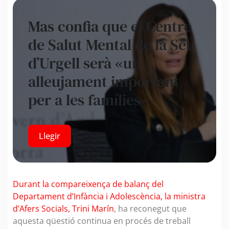
Mas confia que el Centre
de Salut Mental de la Seu
d’Urgell serà «un
alleujament important
per a les famílies»
Llegir
Durant la compareixença de balanç del
Departament d’Infància i Adolescència, la ministra
d’Afers Socials, Trini Marín
, ha reconegut que
aquesta qüestió continua en procés de treball