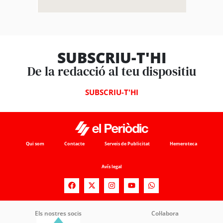
SUBSCRIU-T'HI
De la redacció al teu dispositiu
SUBSCRIU-T'HI
Qui som
Contacte
Serveis de Publicitat
Hemeroteca
Avís legal
Els nostres socis
Col·labora