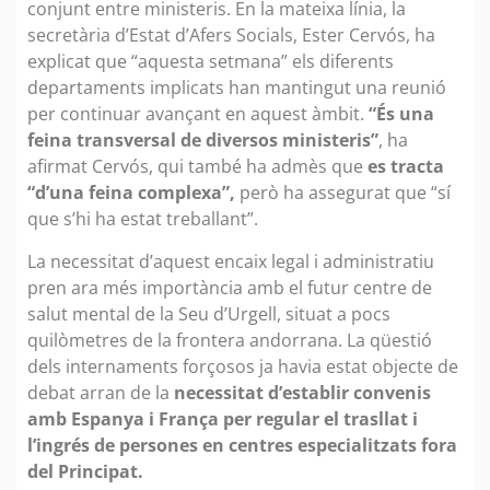
conjunt entre ministeris. En la mateixa línia, la
secretària d’Estat d’Afers Socials, Ester Cervós, ha
explicat que “aquesta setmana” els diferents
departaments implicats han mantingut una reunió
per continuar avançant en aquest àmbit.
“És una
feina transversal de diversos ministeris”
, ha
afirmat Cervós, qui també ha admès que
es tracta
“d’una feina complexa”,
però ha assegurat que “sí
que s’hi ha estat treballant”.
La necessitat d’aquest encaix legal i administratiu
pren ara més importància amb el futur centre de
salut mental de la Seu d’Urgell, situat a pocs
quilòmetres de la frontera andorrana. La qüestió
dels internaments forçosos ja havia estat objecte de
debat arran de la
necessitat d’establir convenis
amb Espanya i França per regular el trasllat i
l’ingrés de persones en centres especialitzats fora
del Principat.