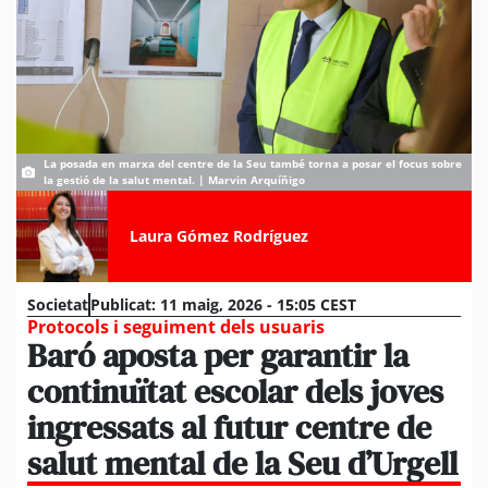
La posada en marxa del centre de la Seu també torna a posar el focus sobre
la gestió de la salut mental. | Marvin Arquíñigo
Laura Gómez Rodríguez
Societat
Publicat:
11 maig, 2026 - 15:05 CEST
Protocols i seguiment dels usuaris
Baró aposta per garantir la
continuïtat escolar dels joves
ingressats al futur centre de
salut mental de la Seu d’Urgell