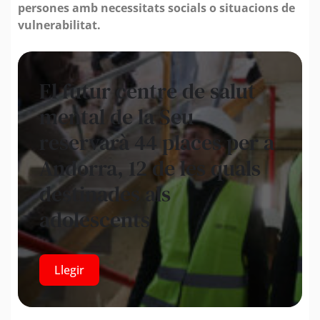
persones amb necessitats socials o situacions de
vulnerabilitat.
El futur centre de salut
mental de la Seu
reservarà 44 places per a
Andorra, 12 de les quals
destinades als
adolescents
Llegir