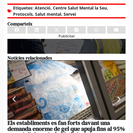
Etiquetes:
Atenció
,
Centre Salut Mental la Seu
,
Protocols
,
Salut mental
,
Servei
Comparteix
Publicitat
Notícies relacionades
Els establiments es fan forts davant una
La
demanda enorme de gel que apuja fins al 95%
po