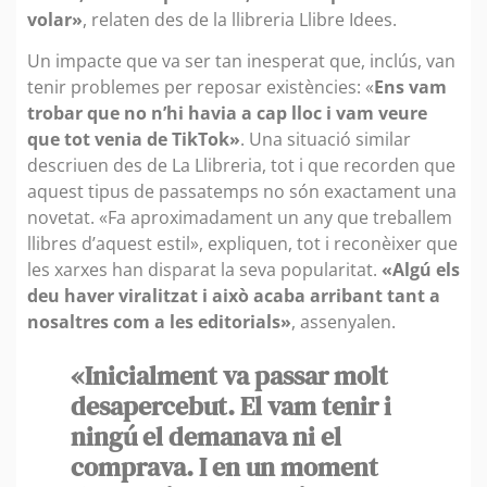
volar»
, relaten des de la llibreria Llibre Idees.
Un impacte que va ser tan inesperat que, inclús, van
tenir problemes per reposar existències: «
Ens vam
trobar que no n’hi havia a cap lloc i vam veure
que tot venia de TikTok»
. Una situació similar
descriuen des de La Llibreria, tot i que recorden que
aquest tipus de passatemps no són exactament una
novetat. «Fa aproximadament un any que treballem
llibres d’aquest estil», expliquen, tot i reconèixer que
les xarxes han disparat la seva popularitat.
«Algú els
deu haver viralitzat i això acaba arribant tant a
nosaltres com a les editorials»
, assenyalen.
«Inicialment va passar molt
desapercebut. El vam tenir i
ningú el demanava ni el
comprava. I en un moment