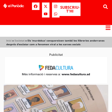
SUBSCRIU-
T'HI
Inici
»
Societat
»
Els ‘murdokus’ conquereixen també les llibreries andorranes
després d’esclatar com a fenomen viral a les xarxes socials
Publicitat