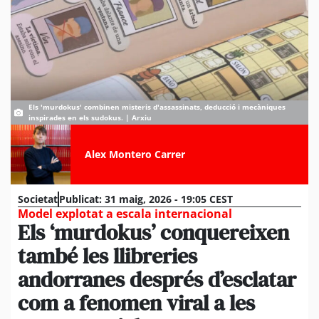
Els 'murdokus' combinen misteris d'assassinats, deducció i mecàniques
inspirades en els sudokus. | Arxiu
Alex Montero Carrer
Societat
Publicat:
31 maig, 2026 - 19:05 CEST
Model explotat a escala internacional
Els ‘murdokus’ conquereixen
també les llibreries
andorranes després d’esclatar
com a fenomen viral a les