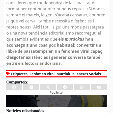
consideren que tot dependrà de la capacitat del
format per continuar oferint nous reptes. «Si dones
sempre el mateix, la gent s’acaba cansant», apunten,
ja que «el cervell també necessita diferències i
reptes nous». Així i tot, i sigui una moda passatgera
o una nova tendència editorial amb recorregut, el
que sembla evident és que
els
murdokus
han
aconseguit una cosa poc habitual: convertir un
llibre de passatemps en un fenomen viral capaç
d’esgotar existències i generar conversa també
entre els lectors andorrans.
Etiquetes:
Fenòmen viral
,
Murdokus
,
Xarxes Socials
Comparteix
Publicitat
Notícies relacionades