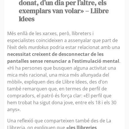
donat, d’un dia per l’altre, els
exemplars van volar» – Llibre
Idees
Més enllà de les xarxes, però, llibreters i
especialistes coincideixen a assenyalar que part de
l’èxit dels
murdokus
podria estar relacionat amb una
necessitat creixent de desconnectar de les
pantalles sense renunciar a l’estimulació mental
.
«Hi ha persones que busquen alguna activitat una
mica més racional, una mica més allunyada del
mòbil», expliquen des de Llibre Idees, des d’on
també remarquen que, en termes de perfil de
compradors, el patró és força clar: «El perfil que
hem trobat ha sigut dona jove, entre els 18 i els 30
anys».
Una reflexió que comparteixen també des de La
Llibreria, on expliquen que
«les llibreries