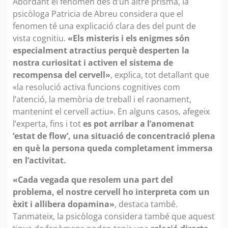
Abordant el fenomen des d’un altre prisma, la
psicòloga Patricia de Abreu considera que el
fenomen té una explicació clara des del punt de
vista cognitiu.
«Els misteris i els enigmes són
especialment atractius perquè desperten la
nostra curiositat i activen el sistema de
recompensa del cervell»
, explica, tot detallant que
«la resolució activa funcions cognitives com
l’atenció, la memòria de treball i el raonament,
mantenint el cervell actiu». En alguns casos, afegeix
l’experta, fins i tot
es pot arribar a l’anomenat
‘estat de flow’, una situació de concentració plena
en què la persona queda completament immersa
en l’activitat.
«Cada vegada que resolem una part del
problema, el nostre cervell ho interpreta com un
èxit i allibera dopamina»
, destaca també.
Tanmateix, la psicòloga considera també que aquest