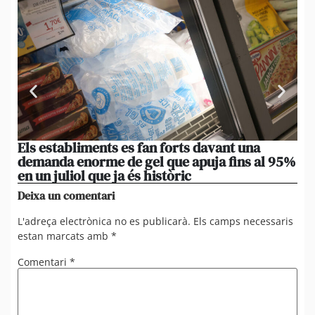
Els establiments es fan forts davant una
La
demanda enorme de gel que apuja fins al 95%
po
en un juliol que ja és històric
xi
Deixa un comentari
L'adreça electrònica no es publicarà.
Els camps necessaris
estan marcats amb
*
Comentari
*