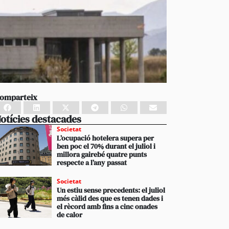
omparteix
otícies destacades
Societat
L’ocupació hotelera supera per
ben poc el 70% durant el juliol i
millora gairebé quatre punts
respecte a l’any passat
Societat
Un estiu sense precedents: el juliol
més càlid des que es tenen dades i
el rècord amb fins a cinc onades
de calor