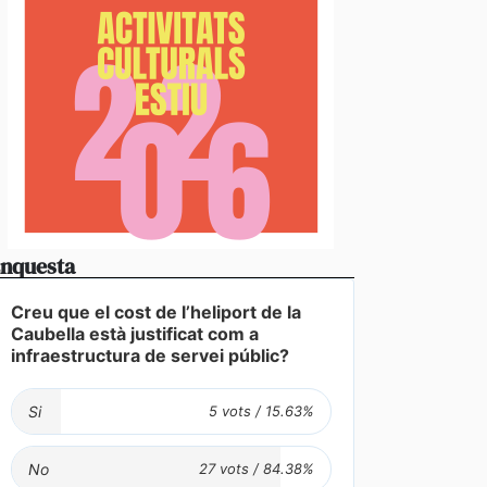
nquesta
c públic a preu assequible triplica el 2026 el nombr
 duplicat les peticions favorables
Creu que el cost de l’heliport de la
Caubella està justificat com a
infraestructura de servei públic?
Si
No