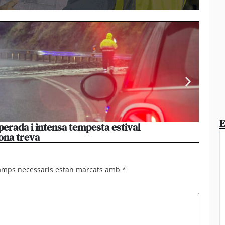
E
perada i intensa tempesta estival
El par
ona treva
haver
camps necessaris estan marcats amb
*