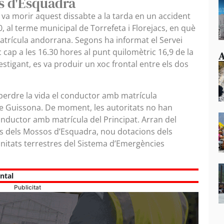
os d'Esquadra
va morir aquest dissabte a la tarda en un accident
10, al terme municipal de Torrefeta i Florejacs, en què
atrícula andorrana. Segons ha informat el Servei
oc cap a les 16.30 hores al punt quilomètric 16,9 de la
A
estigant, es va produir un xoc frontal entre els dos
 perdre la vida el conductor amb matrícula
de Guissona. De moment, les autoritats no han
 conductor amb matrícula del Principat. Arran del
les dels Mossos d’Esquadra, nou dotacions dels
unitats terrestres del Sistema d’Emergències
ntal
Publicitat