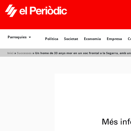
Política
Societat
Economia
Empresa
Cultur
Parroquies
Política
Societat
Economia
Empresa
C
Inici
»
Successos
»
Un home de 33 anys mor en un xoc frontal a la Segarra, amb un