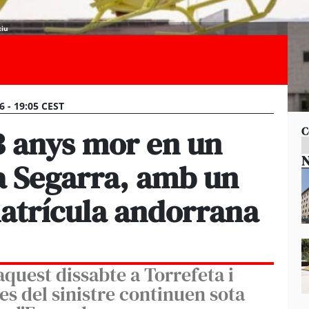
xiu
6 - 19:05 CEST
 anys mor en un
C
N
la Segarra, amb un
atrícula andorrana
 aquest dissabte a Torrefeta i
es del sinistre continuen sota