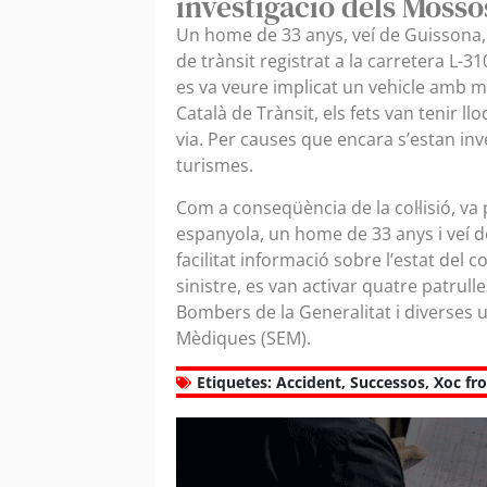
investigació dels Moss
Un home de 33 anys, veí de Guissona, 
de trànsit registrat a la carretera L-3
es va veure implicat un vehicle amb m
Català de Trànsit, els fets van tenir ll
via. Per causes que encara s’estan inv
turismes.
Com a conseqüència de la col·lisió, va
espanyola, un home de 33 anys i veí 
facilitat informació sobre l’estat del
sinistre, es van activar quatre patrul
Bombers de la Generalitat i diverses 
Mèdiques (SEM).
Etiquetes:
Accident
,
Successos
,
Xoc fro