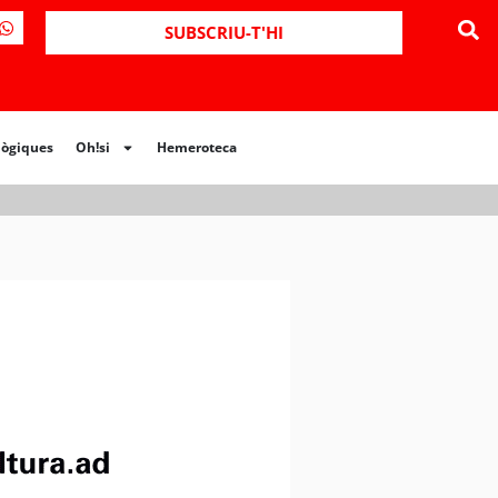
ues
Oh!si
Hemeroteca
SUBSCRIU-T'HI
lògiques
Oh!si
Hemeroteca