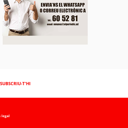
SUBSCRIU-T'HI
 legal