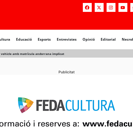
a
Educació
Esports
Entrevistes
Opinió
Editorial
Necrològiq
ultura
Educació
Esports
Entrevistes
Opinió
Editorial
Necro
 vehicle amb matrícula andorrana implicat
Publicitat