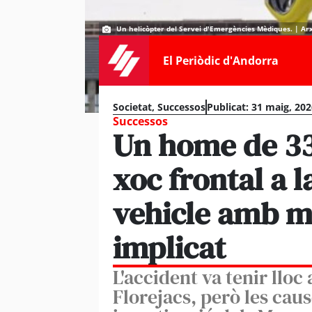
Un helicòpter del Servei d'Emergències Mèdiques. | Ar
El Periòdic d'Andorra
Societat
,
Successos
Publicat:
31 maig, 202
Successos
Un home de 33
xoc frontal a 
vehicle amb m
implicat
L'accident va tenir lloc
Florejacs, però les caus