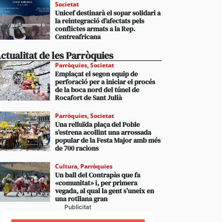
Societat
Unicef destinarà el sopar solidari a
la reintegració d’afectats pels
conflictes armats a la Rep.
Centreafricana
ctualitat de les Parròquies
Parròquies
,
Societat
Emplaçat el segon equip de
perforació per a iniciar el procés
de la boca nord del túnel de
Rocafort de Sant Julià
Parròquies
,
Societat
Una relluïda plaça del Poble
s’estrena acollint una arrossada
popular de la Festa Major amb més
de 700 racions
Cultura
,
Parròquies
Un ball del Contrapàs que fa
«comunitat» i, per primera
vegada, al qual la gent s’uneix en
una rotllana gran
Publicitat