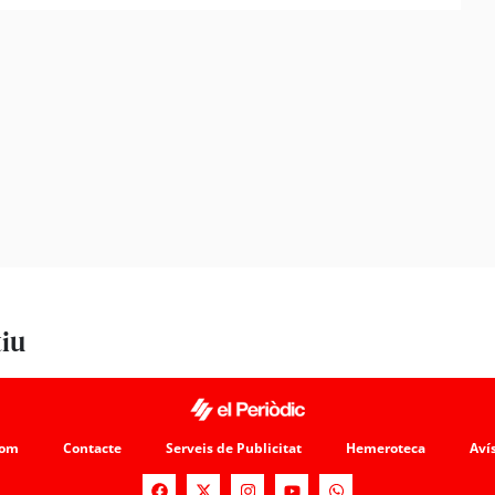
tiu
som
Contacte
Serveis de Publicitat
Hemeroteca
Avís