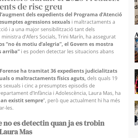
ents de risc greu
l’augment dels expedients del Programa d’Atenció
resumptes agressions sexuals
i maltractaments a
ó i a una major sensibilització tant dels
A
 ministra d’Afers Socials, Trini Marín, ha assegurat
s “no és motiu d’alegria”,
el Govern es mostra
s arriba”
i es poden detectar les situacions abans
g Forense ha tramitat 36 expedients judicialitzats
xuals o maltractaments físics aguts,
dels quals 19
sexuals i cinc a presumptes episodis de
 Departament d’Infància i Adolescència, Laura Mas, ha
han existit sempre
”, però que actualment hi ha més
ar-les.
 no es detectin quan ja es trobin
 Laura Mas