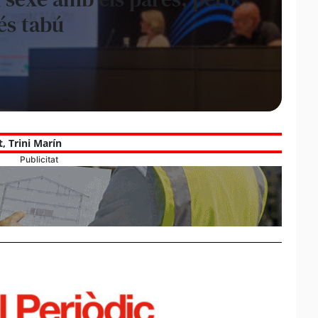
és tabú
t
,
Trini Marín
Publicitat