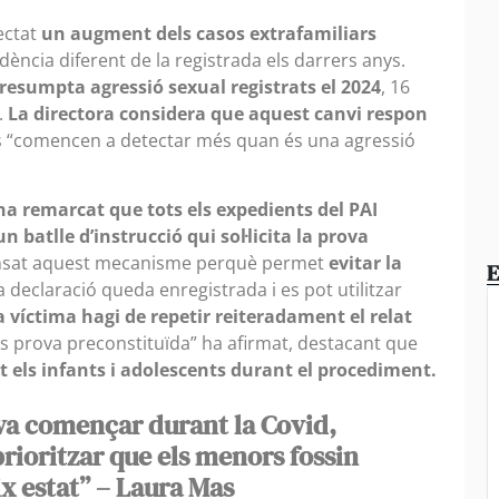
ectat
un augment dels casos extrafamiliars
dència diferent de la registrada els darrers anys.
resumpta agressió sexual registrats el 2024
, 16
.
La directora considera que aquest canvi respon
s “comencen a detectar més quan és una agressió
a remarcat que tots els expedients del PAI
un batlle d’instrucció
qui sol·licita la prova
ensat aquest mecanisme perquè permet
evitar la
E
la declaració queda enregistrada i es pot utilitzar
la víctima hagi de repetir reiteradament el relat
prova preconstituïda” ha afirmat, destacant que
t els infants i adolescents durant el procediment.
va començar durant la Covid,
rioritzar que els menors fossin
x estat” – Laura Mas