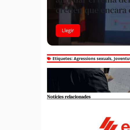
creuen que encara 
Llegir
Etiquetes:
Agressions sexuals
,
Joventu
Notícies relacionades