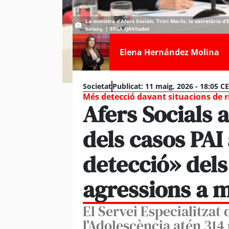
La ministra d’Afers Socials, Trini Marín; la secretària d
balanç. | SFGA /JAViladot
Elena Hernández Molina
Societat
Publicat:
11 maig, 2026 - 18:05 C
Més detecció davant situacions de r
Afers Socials 
dels casos PAI
detecció» dels
agressions a 
El Servei Especialitzat d
l’Adolescència atén 314