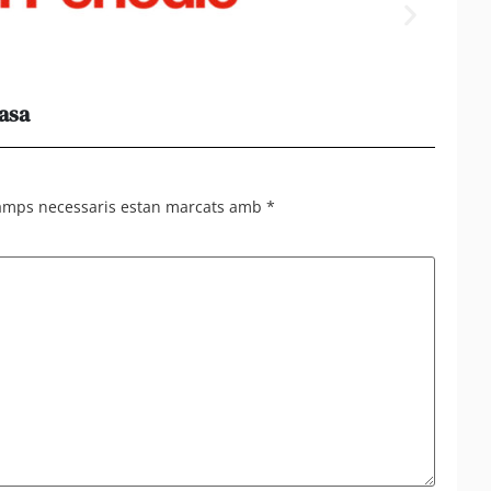
casa
Els e
al 95%
camps necessaris estan marcats amb
*