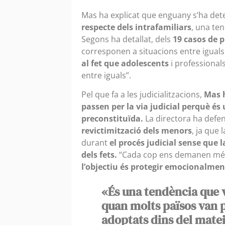
Mas ha explicat que enguany s’ha det
respecte dels intrafamiliars
, una ten
Segons ha detallat, dels
19 casos de p
corresponen a situacions entre iguals
al fet que adolescents
i professional
entre iguals”.
Pel que fa a les judicialitzacions,
Mas h
passen per la via judicial perquè és 
preconstituïda.
La directora ha def
revictimització dels menors
, ja que 
durant
el procés judicial sense que 
dels fets.
“Cada cop ens demanen més 
l’objectiu és protegir emocionalmen
«És una tendència que 
quan molts països van p
adoptats dins del matei