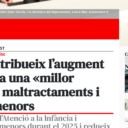
’Estat, Ester Cervós, i la directora del departament, Laura Mas, presentant el
EST
isc
C
atribueix l’augment
N
 a una «millor
 maltractaments i
menors
’Atenció a la Infància i
 menors durant el 2025 i redueix