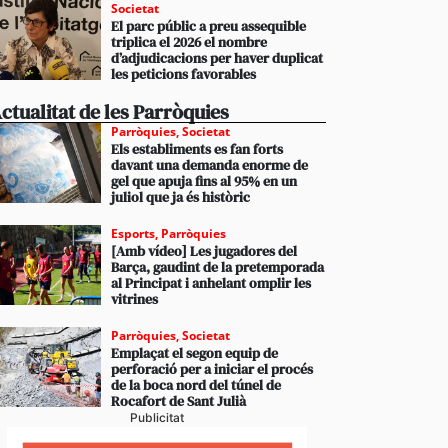
Societat
El parc públic a preu assequible
triplica el 2026 el nombre
d’adjudicacions per haver duplicat
les peticions favorables
ctualitat de les Parròquies
Parròquies
,
Societat
Els establiments es fan forts
davant una demanda enorme de
gel que apuja fins al 95% en un
juliol que ja és històric
Esports
,
Parròquies
[Amb vídeo] Les jugadores del
Barça, gaudint de la pretemporada
al Principat i anhelant omplir les
vitrines
Parròquies
,
Societat
Emplaçat el segon equip de
perforació per a iniciar el procés
de la boca nord del túnel de
Rocafort de Sant Julià
Publicitat