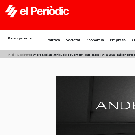
Política
Societat
Economia
Empresa
Cultur
Parroquies
Política
Societat
Economia
Empresa
C
Inici
»
Societat
»
Afers Socials atribueix l’augment dels casos PAI a una “millor det