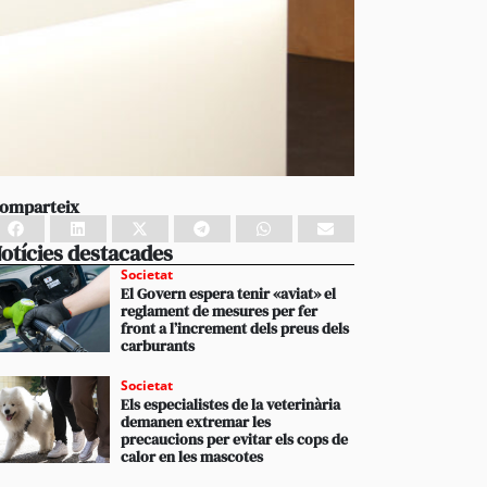
omparteix
otícies destacades
Societat
El Govern espera tenir «aviat» el
reglament de mesures per fer
front a l’increment dels preus dels
carburants
Societat
Els especialistes de la veterinària
demanen extremar les
precaucions per evitar els cops de
calor en les mascotes