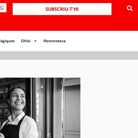
ues
Oh!si
Hemeroteca
SUBSCRIU-T'HI
lògiques
Oh!si
Hemeroteca