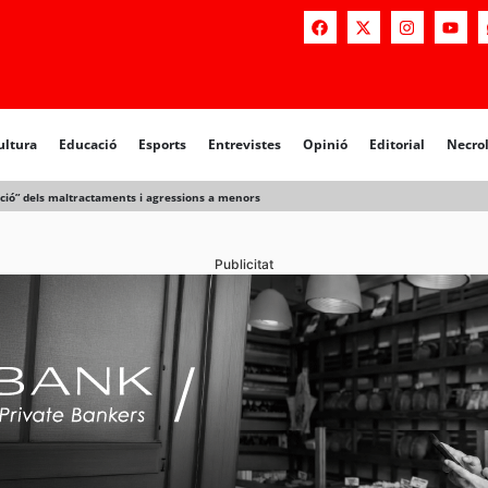
a
Educació
Esports
Entrevistes
Opinió
Editorial
Necrològiq
ultura
Educació
Esports
Entrevistes
Opinió
Editorial
Necro
ecció” dels maltractaments i agressions a menors
Publicitat