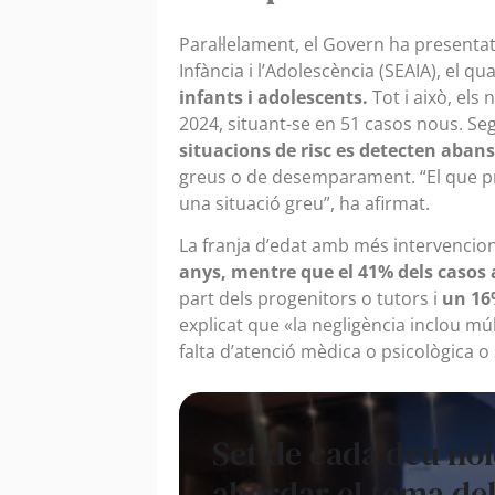
Paral·lelament, el Govern ha presentat 
Infància i l’Adolescència (SEAIA), el q
infants i adolescents.
Tot i això, el
2024, situant-se en 51 casos nous. Se
situacions de risc es detecten abans
greus o de desemparament. “El que pr
una situació greu”, ha afirmat.
La franja d’edat amb més intervencio
anys, mentre que el 41% dels casos 
part dels progenitors o tutors i
un 16
explicat que «la negligència inclou múl
falta d’atenció mèdica o psicològica o 
Set de cada deu noi
abordar el tema del