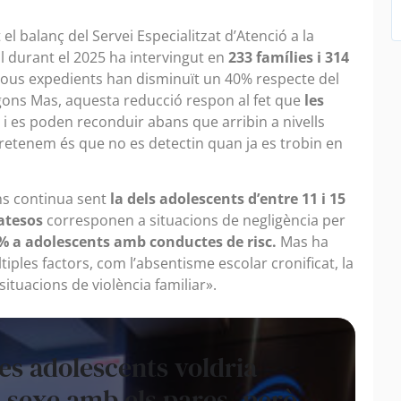
el balanç del Servei Especialitzat d’Atenció a la
ual durant el 2025 ha intervingut en
233 famílies i 314
s nous expedients han disminuït un 40% respecte del
gons Mas, aquesta reducció respon al fet que
les
i es poden reconduir abans que arribin a nivells
etenem és que no es detectin quan ja es trobin en
ns continua sent
la dels adolescents d’entre 11 i 15
atesos
corresponen a situacions de negligència per
% a adolescents amb conductes de risc.
Mas ha
tiples factors, com l’absentisme escolar cronificat, la
situacions de violència familiar».
es adolescents voldria
 sexe amb els pares, però