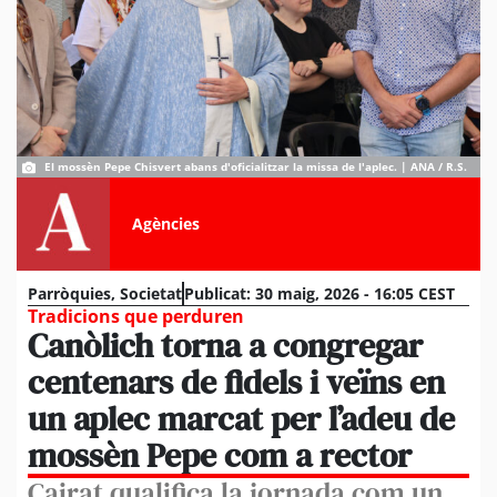
El mossèn Pepe Chisvert abans d'oficialitzar la missa de l'aplec. | ANA / R.S.
Agències
Parròquies
,
Societat
Publicat:
30 maig, 2026 - 16:05 CEST
Tradicions que perduren
Canòlich torna a congregar
centenars de fidels i veïns en
un aplec marcat per l’adeu de
mossèn Pepe com a rector
Cairat qualifica la jornada com un