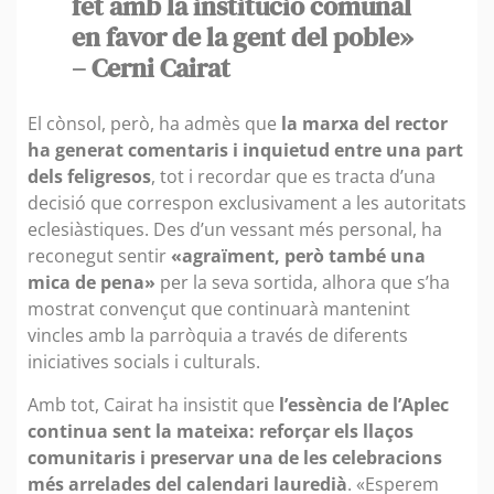
fet amb la institució comunal
en favor de la gent del poble»
– Cerni Cairat
El cònsol, però, ha admès que
la marxa del rector
ha generat comentaris i inquietud entre una part
dels feligresos
, tot i recordar que es tracta d’una
decisió que correspon exclusivament a les autoritats
eclesiàstiques. Des d’un vessant més personal, ha
reconegut sentir
«agraïment, però també una
mica de pena»
per la seva sortida, alhora que s’ha
mostrat convençut que continuarà mantenint
vincles amb la parròquia a través de diferents
iniciatives socials i culturals.
Amb tot, Cairat ha insistit que
l’essència de l’Aplec
continua sent la mateixa: reforçar els llaços
comunitaris i preservar una de les celebracions
més arrelades del calendari lauredià
. «Esperem