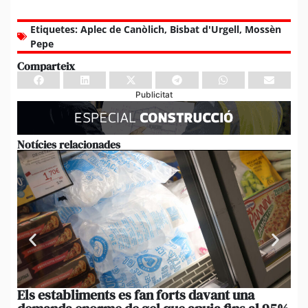
Etiquetes:
Aplec de Canòlich
,
Bisbat d'Urgell
,
Mossèn
Pepe
Comparteix
Publicitat
Notícies relacionades
Els establiments es fan forts davant una
La