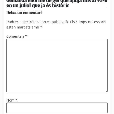
demanda enorme de gel que apuja fins al 95%
po
en un juliol que ja és històric
xi
Deixa un comentari
L'adreça electrònica no es publicarà.
Els camps necessaris
estan marcats amb
*
Comentari
*
Nom
*