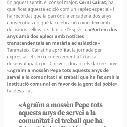
En aquest sentit, el cònsol major,
Cerni Cairat
, ha
qualificat aquesta edició com un «aplec especial» i
ha recordat que la parròquia encadena dos anys
consecutius en què la celebració coincideix amb
decisions rellevants dins de l’Església:
«Portem dos
anys amb dos aplecs amb notícies
transcendentals en matèria eclesiàstica»
.
Tanmateix, Cairat ha aprofitat la jornada per
expressar el seu reconeixement a la tasca
desenvolupada per Chisvert durant els darrers anys.
«Agraïm a mossèn Pepe tots aquests anys de
servei a la comunitat i el treball que ha fet amb la
institució comunal en favor de la gent del poble»
,
ha destacat.
«Agraïm a mossèn Pepe tots
aquests anys de servei a la
comunitat i el treball que ha