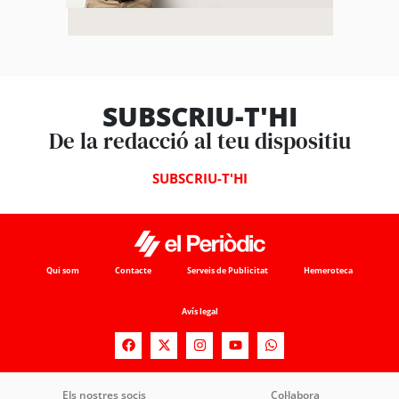
SUBSCRIU-T'HI
De la redacció al teu dispositiu
SUBSCRIU-T'HI
Qui som
Contacte
Serveis de Publicitat
Hemeroteca
Avís legal
Els nostres socis
Col·labora