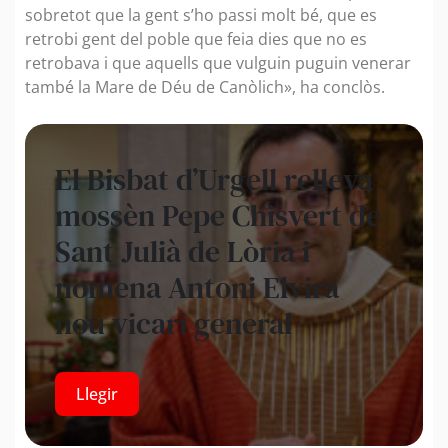
sobretot que la gent s’ho passi molt bé, que es
retrobi gent del poble que feia dies que no es
retrobava i que aquells que vulguin puguin venerar
també la Mare de Déu de Canòlich», ha conclòs.
El Bisbat d’Urgell relleva
mossèn Pepe Chisvert de
Sant Julià de Lòria i
nomena Antoni Elvira
nou vicari general
Llegir