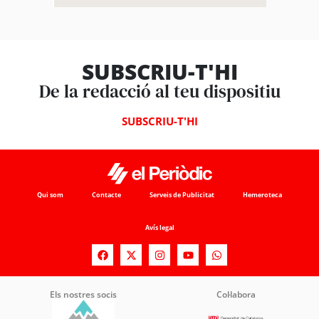
SUBSCRIU-T'HI
De la redacció al teu dispositiu
SUBSCRIU-T'HI
Qui som
Contacte
Serveis de Publicitat
Hemeroteca
Avís legal
Els nostres socis
Col·labora