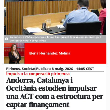
La ministra d'Afers Exteriors, Imma Tor, durant la seva compareixença. |
Consell General / Sergi Pérez
Elena Hernández Molina
Pirineus
,
Societat
Publicat:
8 maig, 2026 - 14:05 CEST
Impuls a la cooperació pirinenca
Andorra, Catalunya i
Occitània estudien impulsar
una ACT com a estructura per
captar finançament