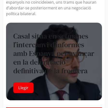
espanyols no coincideixen, uns trams que hauran
d’abordar-se posteriorment en una negociació
política bilateral.
Casal situa en setmanes
l’intercanvi d’informes
amb Espanya per avançar
en la delimitació
definitiva de la frontera
Llegir