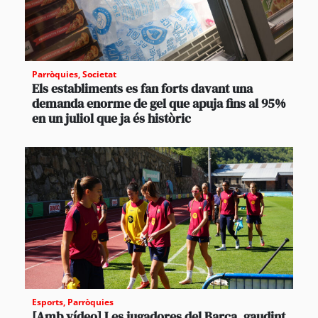
Parròquies
,
Societat
Els establiments es fan forts davant una
demanda enorme de gel que apuja fins al 95%
en un juliol que ja és històric
Esports
,
Parròquies
[Amb vídeo] Les jugadores del Barça, gaudint