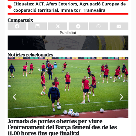
Etiquetes:
ACT
,
Afers Exteriors
,
Agrupació Europea de
cooperació territorial
,
Imma tor
,
Tramvalira
Comparteix
Publicitat
Notícies relacionades
Jornada de portes obertes per viure
La
l’entrenament del Barça femení des de les
tu
11.00 hores fins que finalitzi
que