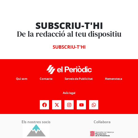
SUBSCRIU-T'HI
De la redacció al teu dispositiu
SUBSCRIU-T'HI
Qui som
Contacte
Serveis de Publicitat
Hemeroteca
Avís legal
Els nostres socis
Col·labora