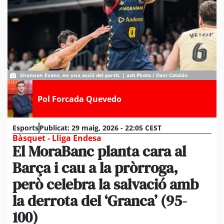
Shannon Evans, en una acció del partit. | acb Photo / Dani Catalán
Pol Forcada Quevedo
Esports
Publicat:
29 maig, 2026 - 22:05 CEST
Bàsquet - Lliga Endesa
El MoraBanc planta cara al
Barça i cau a la pròrroga,
però celebra la salvació amb
la derrota del ‘Granca’ (95-
100)