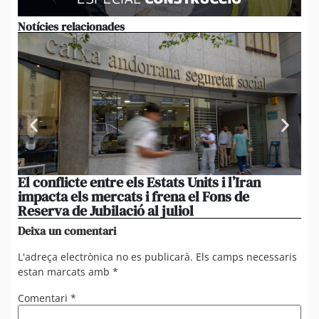
Notícies relacionades
El conflicte entre els Estats Units i l’Iran
L’
impacta els mercats i frena el Fons de
el
Reserva de Jubilació al juliol
i 
Deixa un comentari
L'adreça electrònica no es publicarà.
Els camps necessaris
estan marcats amb
*
Comentari
*