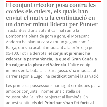
El conjunt tricolor posa contra les
cordes els culers, els quals han
enviat el matx a la continuació en
un darrer minut liderat per Punter
Tractant-se d’una autèntica final i amb la
Bombonera plena de gom a gom, el MoraBanc
Andorra ha plantat cara a tot un gegant com és el
Barça, qui s’ha acabat imposant a la pròrroga per
95-100. Tot i la derrota,
el conjunt pirenaic ha
celebrat la permanència, ja que el Gran Canària
ha caigut a la pista del València
. L’altre equip
immers en la batalla, el Saragossa, s’ha imposat al
darrer segon a Lugo i ha certificat també la salvació.
Les primeres possessions han sigut erràtiques per a
ambdós conjunts, i només una cistella de
Youssoupha Fall s’ha projectat al lluminós. En
aquest sentit,
els del Principat s’han fet forts al