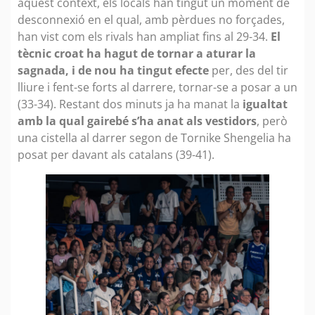
aquest context, els locals han tingut un moment de
desconnexió en el qual, amb pèrdues no forçades,
han vist com els rivals han ampliat fins al 29-34.
El
tècnic croat ha hagut de tornar a aturar la
sagnada, i de nou ha tingut efecte
per, des del tir
lliure i fent-se forts al darrere, tornar-se a posar a un
(33-34). Restant dos minuts ja ha manat la
igualtat
amb la qual gairebé s’ha anat als vestidors
, però
una cistella al darrer segon de Tornike Shengelia ha
posat per davant als catalans (39-41).