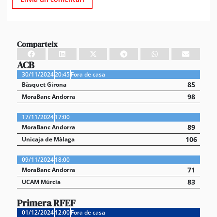
Comparteix
ACB
30/11/2024
20:45
Fora de casa
85
Bàsquet Girona
98
MoraBanc Andorra
17/11/2024
17:00
89
MoraBanc Andorra
106
Unicaja de Màlaga
09/11/2024
18:00
71
MoraBanc Andorra
83
UCAM Múrcia
Primera RFEF
01/12/2024
12:00
Fora de casa