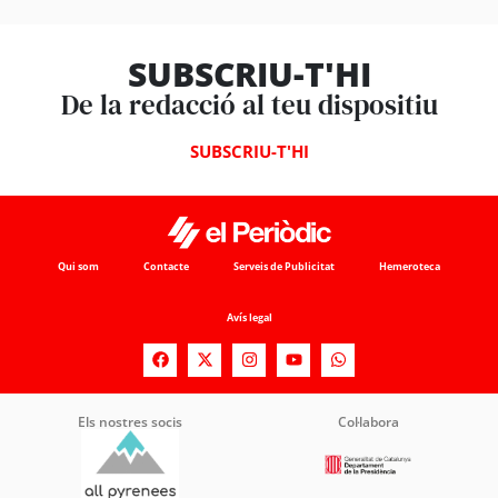
SUBSCRIU-T'HI
De la redacció al teu dispositiu
SUBSCRIU-T'HI
Qui som
Contacte
Serveis de Publicitat
Hemeroteca
Avís legal
Els nostres socis
Col·labora