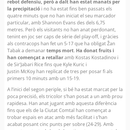
rebot defensiu, però a dalt han estat manats per
la precipitació
i no ha estat fins ben passats els
quatre minuts que no han iniciat el seu marcador
particular, amb Shannon Evans des dels 6,75
metres. Però els visitants no han anat perdonant,
tenint en joc ser caps de sèrie del play-off, i gràcies
als contracops han fet un 5-17 que ha obligat Žan
Tabak a demanar
temps mort
.
Ha donat fruits i
han començat a retallar
amb Kostas Kostadinov i
de Sir’Jabari Rice fins que Kyle Kuric i
Justin McKoy han replicat de tres per posar fi als
primers 10 minuts amb un 15-19.
A l’inici del segon periple, si bé ha estat marcat per la
poca precisió, els tricolor s’han posat a un amb prou
rapidesa. Han anat jugant amb aquesta diferència
fins que els de la Ciutat Comtal han començat a
trobar espais en atac amb més facilitat i s’han
acabat posant cinc punts per sobre (24-29). Amb