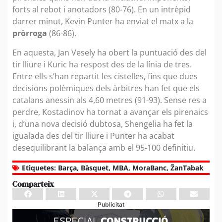
forts al rebot i anotadors (80-76). En un intrèpid
darrer minut, Kevin Punter ha enviat el matx a la
pròrroga
(86-86).
En aquesta, Jan Vesely ha obert la puntuació des del
tir lliure i Kuric ha respost des de la línia de tres.
Entre ells s’han repartit les cistelles, fins que dues
decisions polèmiques dels àrbitres han fet que els
catalans anessin als 4,60 metres (91-93). Sense res a
perdre, Kostadinov ha tornat a avançar els pirenaics
i, d’una nova decisió dubtosa, Shengelia ha fet la
igualada des del tir lliure i Punter ha acabat
desequilibrant la balança amb el 95-100 definitiu.
Etiquetes:
Barça
,
Bàsquet
,
MBA
,
MoraBanc
,
ŽanTabak
Comparteix
Publicitat