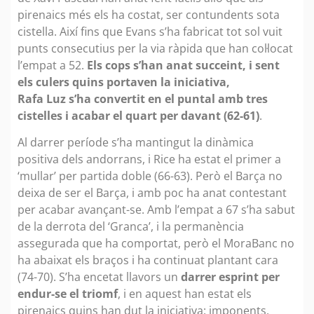
pirenaics més els ha costat, ser contundents sota
cistella. Així fins que Evans s’ha fabricat tot sol vuit
punts consecutius per la via ràpida que han col·locat
l’empat a 52.
Els cops s’han anat succeint, i sent
els culers quins portaven la iniciativa,
Rafa Luz s’ha convertit en el puntal amb tres
cistelles i acabar el quart per davant (62-61)
.
Al darrer període s’ha mantingut la dinàmica
positiva dels andorrans, i Rice ha estat el primer a
‘mullar’ per partida doble (66-63). Però el Barça no
deixa de ser el Barça, i amb poc ha anat contestant
per acabar avançant-se. Amb l’empat a 67 s’ha sabut
de la derrota del ‘Granca’, i la permanència
assegurada que ha comportat, però el MoraBanc no
ha abaixat els braços i ha continuat plantant cara
(74-70). S’ha encetat llavors un
darrer esprint per
endur-se el triomf
, i en aquest han estat els
pirenaics quins han dut la iniciativa: imponents,