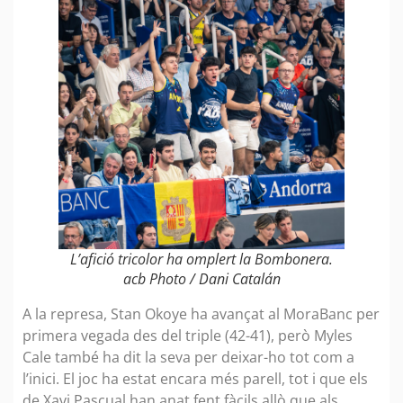
L’afició tricolor ha omplert la Bombonera.
acb Photo / Dani Catalán
A la represa, Stan Okoye ha avançat al MoraBanc per
primera vegada des del triple (42-41), però Myles
Cale també ha dit la seva per deixar-ho tot com a
l’inici. El joc ha estat encara més parell, tot i que els
de Xavi Pascual han anat fent fàcils allò que als