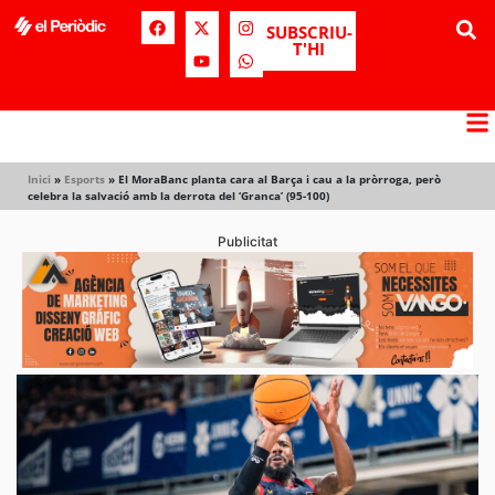
SUBSCRIU-
T'HI
Inici
»
Esports
»
El MoraBanc planta cara al Barça i cau a la pròrroga, però
celebra la salvació amb la derrota del ‘Granca’ (95-100)
Publicitat