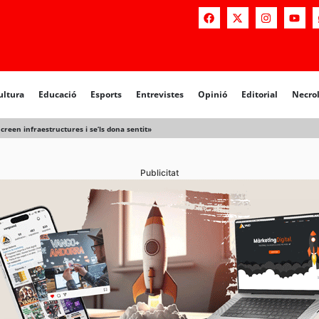
a
Educació
Esports
Entrevistes
Opinió
Editorial
Necrològiq
ultura
Educació
Esports
Entrevistes
Opinió
Editorial
Necro
creen infraestructures i se’ls dona sentit»
Publicitat