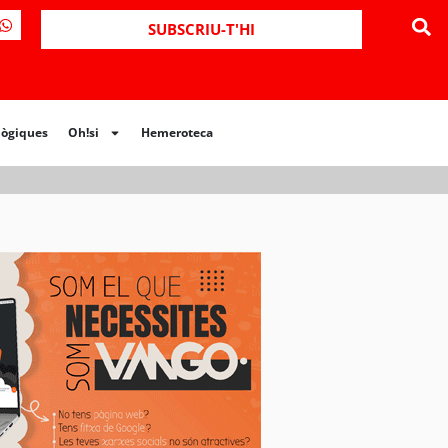
ues
Oh!si
Hemeroteca
SUBSCRIU-T'HI
lògiques
Oh!si
Hemeroteca