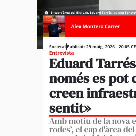
El cap d’àrea del Bici Lab, Eduard Tarrés, durant l’entr
Alex Montero Carrer
Societat
Publicat:
29 maig, 2026 - 20:05 C
Entrevista
Eduard Tarrés:
només es pot 
creen infraest
sentit»
Amb motiu de la nova e
rodes’, el cap d'àrea de