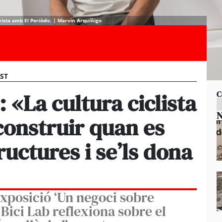
evista amb El Periòdic. | Marvin Arquíñigo
EST
 «La cultura ciclista
C
N
construir quan es
ructures i se’ls dona
xposició ‘Un negoci sobre
l Bici Lab reflexiona sobre el