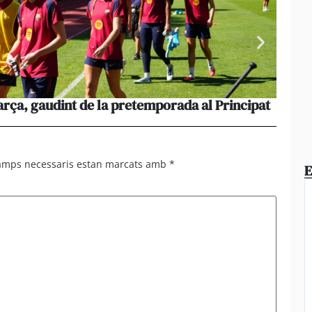
rça, gaudint de la pretemporada al Principat
El cos
dijous
camps necessaris estan marcats amb
*
E