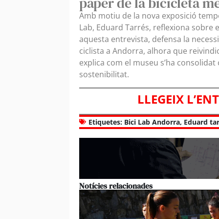
paper de la bicicleta mé
Amb motiu de la nova exposició tempor
Lab, Eduard Tarrés, reflexiona sobre el
aquesta entrevista, defensa la necessi
ciclista a Andorra, alhora que reivind
explica com el museu s’ha consolidat c
sostenibilitat.
LLEGEIX L’EN
Etiquetes:
Bici Lab Andorra
,
Eduard ta
Notícies relacionades