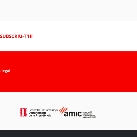
SUBSCRIU-T'HI
 legal