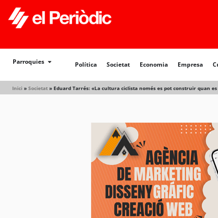
Política
Societat
Economia
Empresa
Cultur
Parroquies
Política
Societat
Economia
Empresa
C
Inici
»
Societat
»
Eduard Tarrés: «La cultura ciclista només es pot construir quan es 