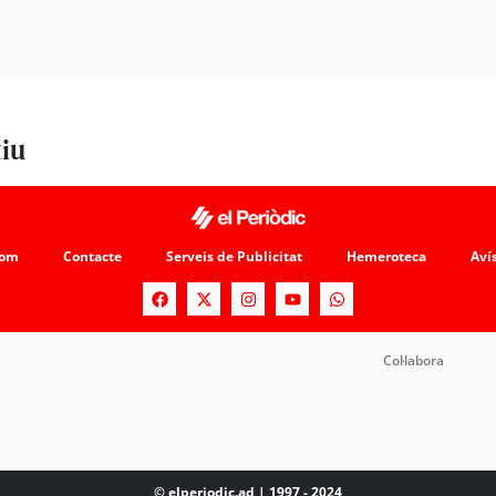
tiu
som
Contacte
Serveis de Publicitat
Hemeroteca
Avís
Col·labora
© elperiodic.ad | 1997 - 2024