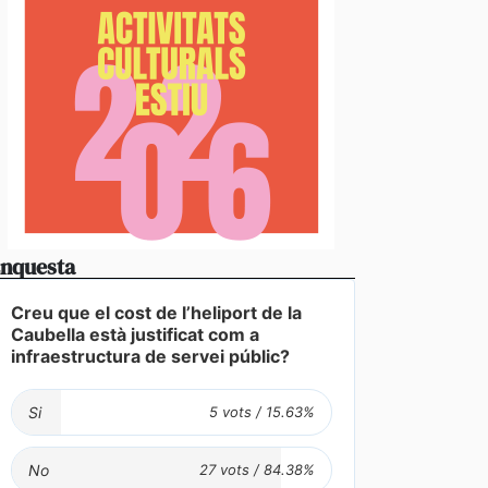
 d’ordre arresta dos turistes durant la nit de dimecr
 per agressió a les parelles
nquesta
Creu que el cost de l’heliport de la
Caubella està justificat com a
infraestructura de servei públic?
Si
No