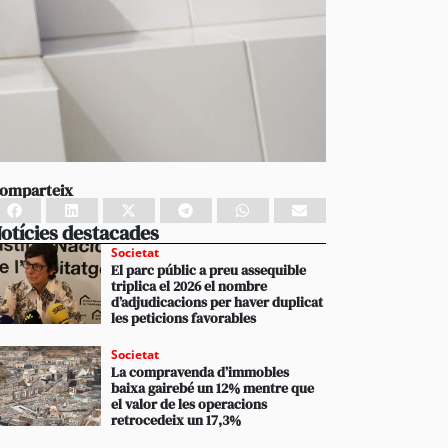
omparteix
otícies destacades
Societat
El parc públic a preu assequible
triplica el 2026 el nombre
d’adjudicacions per haver duplicat
les peticions favorables
Societat
La compravenda d’immobles
baixa gairebé un 12% mentre que
el valor de les operacions
retrocedeix un 17,3%