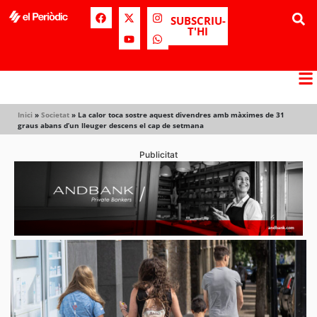
SUBSCRIU-
T'HI
Inici
»
Societat
»
La calor toca sostre aquest divendres amb màximes de 31
graus abans d’un lleuger descens el cap de setmana
Publicitat