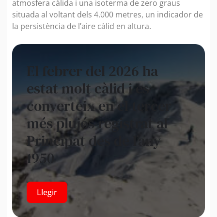
atmosfera càlida i una isoterma de zero graus
situada al voltant dels 4.000 metres, un indicador de
la persistència de l’aire càlid en altura.
El febrer del 2026 ha
estat molt càlid i es
converteix en el tercer
més plujós registrat al
Principat des de l’any
1950
Llegir