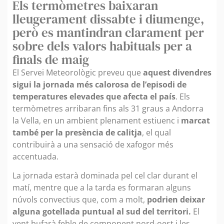
Els termòmetres baixaran
lleugerament dissabte i diumenge,
però es mantindran clarament per
sobre dels valors habituals per a
finals de maig
El Servei Meteorològic preveu que
aquest divendres
sigui la jornada més calorosa de l’episodi de
temperatures elevades que afecta el país
. Els
termòmetres arribaran fins als 31 graus a Andorra
la Vella, en un ambient plenament estiuenc i
marcat
també per la presència de calitja
, el qual
contribuirà a una sensació de xafogor més
accentuada.
La jornada estarà dominada pel cel clar durant el
matí, mentre que a la tarda es formaran alguns
núvols convectius que, com a molt,
podrien deixar
alguna gotellada puntual al sud del territori.
El
vent bufarà feble de component nord-oest i les