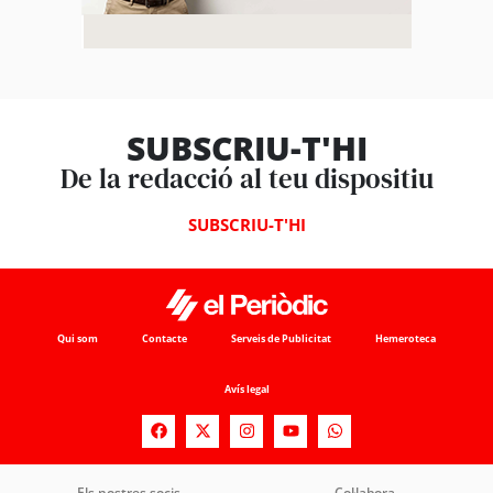
SUBSCRIU-T'HI
De la redacció al teu dispositiu
SUBSCRIU-T'HI
Qui som
Contacte
Serveis de Publicitat
Hemeroteca
Avís legal
Els nostres socis
Col·labora