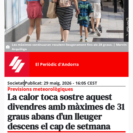
Les màximes continuaran reculent lleugerament fins als 28 graus. | Marvin
Arquíñigo
El Periòdic d'Andorra
Societat
Publicat:
29 maig, 2026 - 16:05 CEST
Previsions meteorològiques
La calor toca sostre aquest
divendres amb màximes de 31
graus abans d’un lleuger
descens el cap de setmana