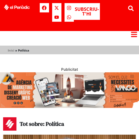
SUBSCRIU-
T'HI
Inici
»
Política
Publicitat
Tot sobre: Política