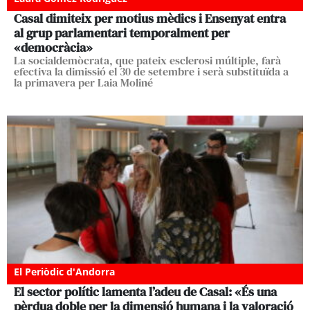
Casal dimiteix per motius mèdics i Ensenyat entra
al grup parlamentari temporalment per
«democràcia»
La socialdemòcrata, que pateix esclerosi múltiple, farà
efectiva la dimissió el 30 de setembre i serà substituïda a
la primavera per Laia Moliné
El Periòdic d'Andorra
El sector polític lamenta l’adeu de Casal: «És una
pèrdua doble per la dimensió humana i la valoració