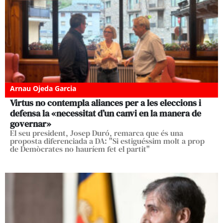
Arnau Ojeda Garcia
Virtus no contempla aliances per a les eleccions i
defensa la «necessitat d’un canvi en la manera de
governar»
El seu president, Josep Duró, remarca que és una
proposta diferenciada a DA: "Si estiguéssim molt a prop
de Demòcrates no hauríem fet el partit"