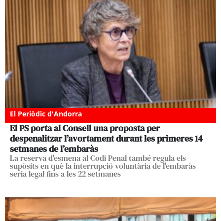
El Periòdic d'Andorra
El PS porta al Consell una proposta per
despenalitzar l’avortament durant les primeres 14
setmanes de l’embaràs
La reserva d'esmena al Codi Penal també regula els
supòsits en què la interrupció voluntària de l'embaràs
seria legal fins a les 22 setmanes