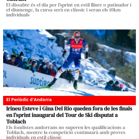
El dissabte és el dia per l’sprint en estil lliure o patinador i
el diumenge, la cursa serà en clàssic i seran els 10km
individuals
El Periòdic d'Andorra
Irineu Esteve i Gina Del Rio queden fora de les finals
en l’sprint inaugural del Tour de Ski disputat a
Toblach
Els fondistes andorrans no superen les qualificacions a
Toblach, mentre la competició continuarà amb proves
individuals en estil clàssic