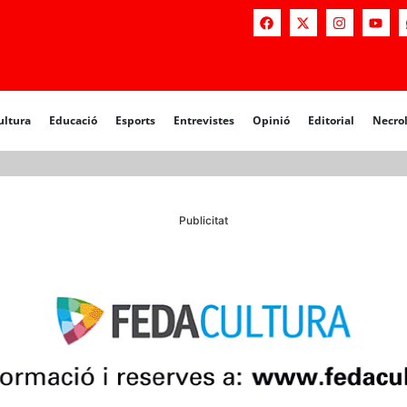
a
Educació
Esports
Entrevistes
Opinió
Editorial
Necrològiq
ultura
Educació
Esports
Entrevistes
Opinió
Editorial
Necro
Publicitat