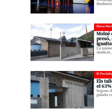
finalmen
Elena Her
Molné a
presó, 
igualta
La minist
sindicat
El Periòdi
Els tal
el 63% 
Segons d
guiada c