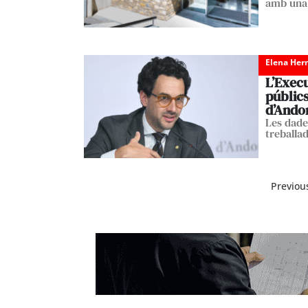
amb una 
Elena Her
L’Execu
públics
d’Ando
Les dade
treballad
Previou