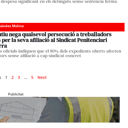
despesa significant en els detinguts sense sentència ferma
nández Molina
tiu nega qualsevol persecució a treballadors
 per la seva afiliació al Sindicat Penitenciari
rra
s oficials indiquen que el 80% dels expedients oberts afecten
ors sense afiliació a cap sindicat concret
s
1
2
3
…
5
Next
Publicitat