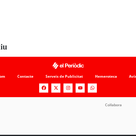
tiu
som
Contacte
Serveis de Publicitat
Hemeroteca
Avís
Col·labora