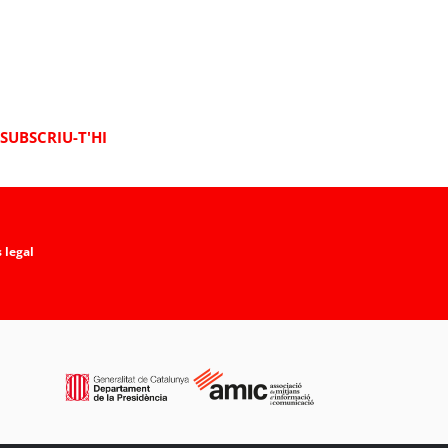
SUBSCRIU-T'HI
 legal