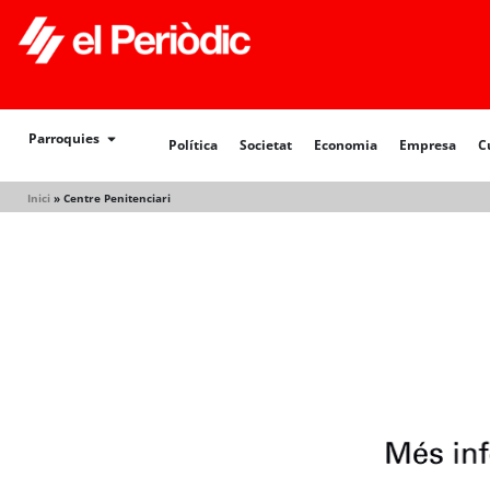
Política
Societat
Economia
Empresa
Cultur
Parroquies
Política
Societat
Economia
Empresa
C
Inici
»
Centre Penitenciari