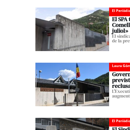
El Periòdi
El SPA 
Comell
juliol»
El sindic
de la pre
Laura Góm
Govern 
previst
reclus
L'Execut
augment 
El Periòdi
El Sind