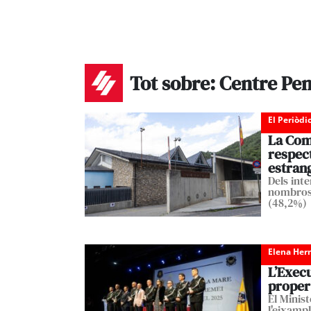
Tot sobre: Centre Pen
El Periòdi
La Come
respect
estran
Dels inte
nombroso
(48,2%)
Elena Her
L’Execu
proper 
El Minist
l'eixampl