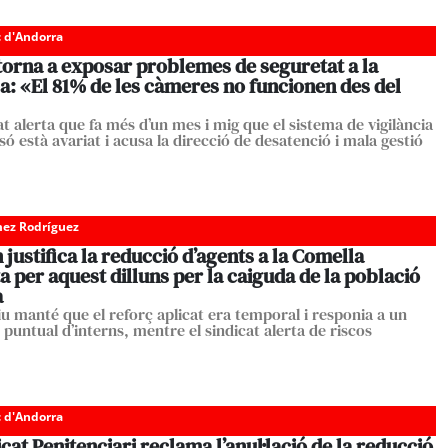
c d'Andorra
torna a exposar problemes de seguretat a la
a: «El 81% de les càmeres no funcionen des del
at alerta que fa més d’un mes i mig que el sistema de vigilància
só està avariat i acusa la direcció de desatenció i mala gestió
ez Rodríguez
justifica la reducció d’agents a la Comella
a per aquest dilluns per la caiguda de la població
a
iu manté que el reforç aplicat era temporal i responia a un
puntual d’interns, mentre el sindicat alerta de riscos
c d'Andorra
icat Penitenciari reclama l’anul·lació de la reducció