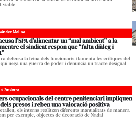
t viable
nández Molina
cusa l’SPA d’alimentar un “mal ambient” a la
mentre el sindicat respon que “falta diàleg i
t”
ra defensa la feina dels funcionaris i lamenta les crítiques del
, qui nega una guerra de poder i denuncia un tracte desigual
c d'Andorra
lers ocupacionals del centre penitenciari impliquen
dels presos i reben una valoració positiva
etallen, els interns realitzen diferents manualitats de manera
om per exemple, objectes de decoració de Nadal