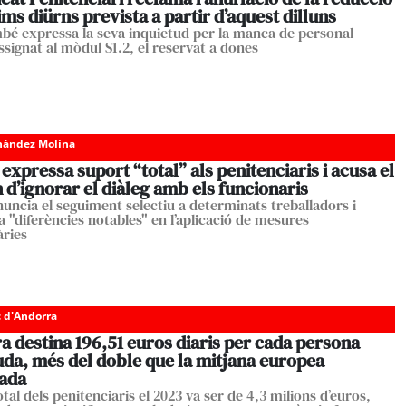
ms diürns prevista a partir d’aquest dilluns
mbé expressa la seva inquietud per la manca de personal
ssignat al mòdul S1.2, el reservat a dones
nández Molina
expressa suport “total” als penitenciaris i acusa el
d’ignorar el diàleg amb els funcionaris
nuncia el seguiment selectiu a determinats treballadors i
a "diferències notables" en l’aplicació de mesures
àries
c d'Andorra
 destina 196,51 euros diaris per cada persona
uda, més del doble que la mitjana europea
rada
otal dels penitenciaris el 2023 va ser de 4,3 milions d’euros,