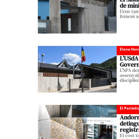
de míni
L'ens ta
femení a
Elena Her
L’USdA 
Govern 
L'SPA de
assenyal
disciplin
El Periòdi
Andorra
deting
regist
El cost t