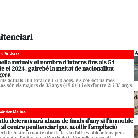
itenciari
A
c d'Andorra
lla redueix el nombre d’interns fins als 54
e el 2024, gairebé la meitat de nacionalitat
gera
rns actuals i un total de 153 places, els col·lectius més
s són els majors de 35 anys (49,6%) i els d’entre 21 i 35 anys
nández Molina
tiu determinarà abans de finals d’any si l’immoble
al centre penitenciari pot acollir l’ampliació
eri de Justícia manté oberta la via d’altres ubicacions per a
ament si l’edifici de la Borda de la Comella no resulta