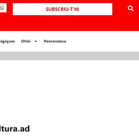
ues
Oh!si
Hemeroteca
SUBSCRIU-T'HI
lògiques
Oh!si
Hemeroteca