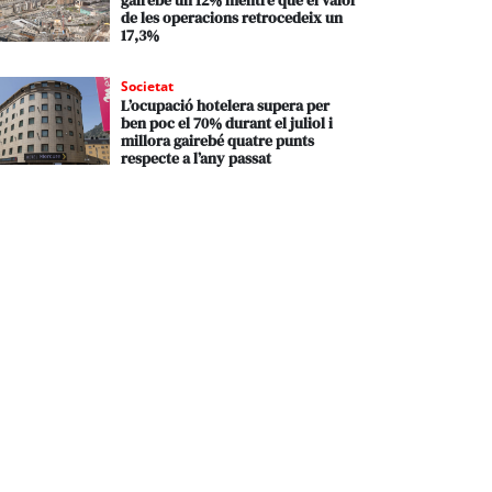
gairebé un 12% mentre que el valor
de les operacions retrocedeix un
17,3%
Societat
L’ocupació hotelera supera per
ben poc el 70% durant el juliol i
millora gairebé quatre punts
respecte a l’any passat