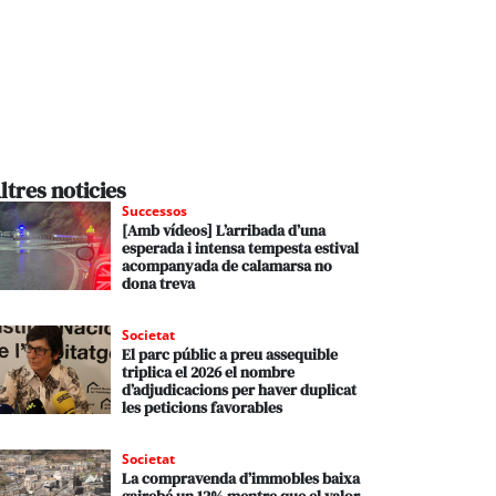
ltres noticies
Successos
[Amb vídeos] L’arribada d’una
esperada i intensa tempesta estival
acompanyada de calamarsa no
dona treva
Societat
El parc públic a preu assequible
triplica el 2026 el nombre
d’adjudicacions per haver duplicat
les peticions favorables
Societat
La compravenda d’immobles baixa