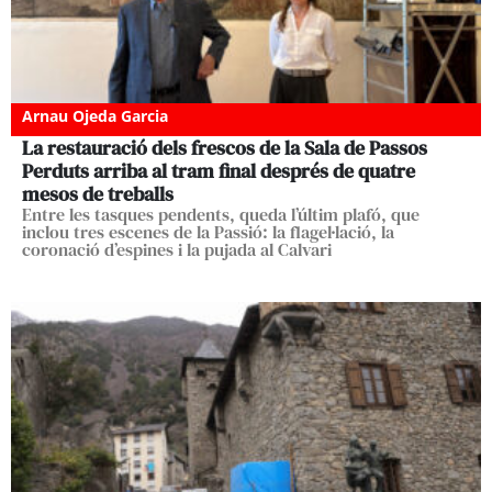
Arnau Ojeda Garcia
La restauració dels frescos de la Sala de Passos
Perduts arriba al tram final després de quatre
mesos de treballs
Entre les tasques pendents, queda l’últim plafó, que
inclou tres escenes de la Passió: la flagel·lació, la
coronació d’espines i la pujada al Calvari