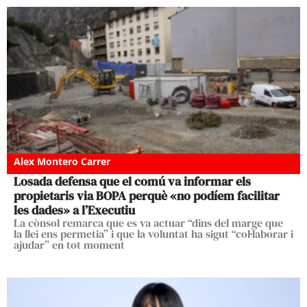
Alex Montero Carrer
Losada defensa que el comú va informar els
propietaris via BOPA perquè «no podíem facilitar
les dades» a l’Executiu
La cònsol remarca que es va actuar “dins del marge que
la llei ens permetia” i que la voluntat ha sigut “col·laborar i
ajudar” en tot moment