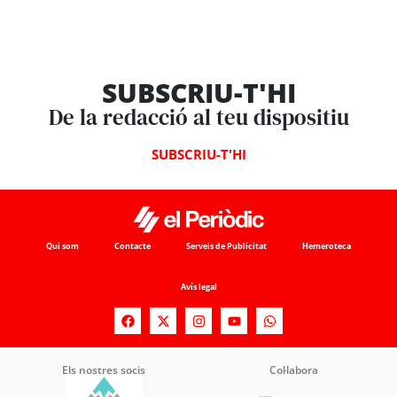
SUBSCRIU-T'HI
De la redacció al teu dispositiu
SUBSCRIU-T'HI
Qui som
Contacte
Serveis de Publicitat
Hemeroteca
Avís legal
Els nostres socis
Col·labora