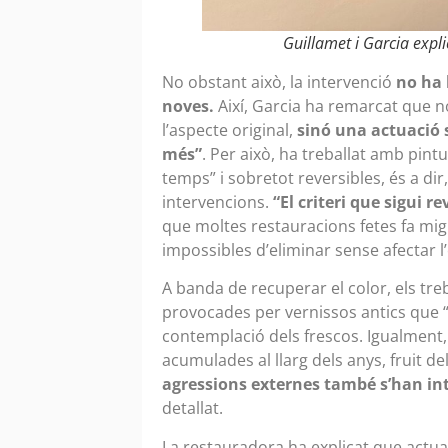
Guillamet i Garcia explic
No obstant això, la intervenció
no ha b
noves.
Així, Garcia ha remarcat que no s
l’aspecte original,
sinó una actuació s
més”
. Per això, ha treballat amb pint
temps” i sobretot reversibles, és a di
intervencions.
“El criteri que sigui r
que moltes restauracions fetes fa mig
impossibles d’eliminar sense afectar l
A banda de recuperar el color, els tre
provocades per vernissos antics que “
contemplació dels frescos. Igualment, s
acumulades al llarg dels anys, fruit de
agressions externes també s’han in
detallat.
La restauradora ha explicat que actual