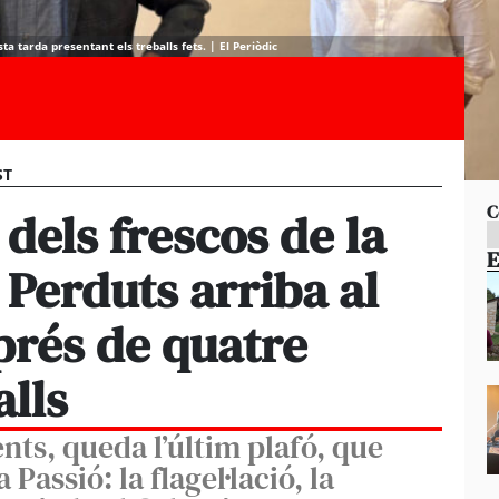
a tarda presentant els treballs fets. | El Periòdic
ST
C
 dels frescos de la
E
 Perduts arriba al
prés de quatre
lls
nts, queda l’últim plafó, que
 Passió: la flagel·lació, la