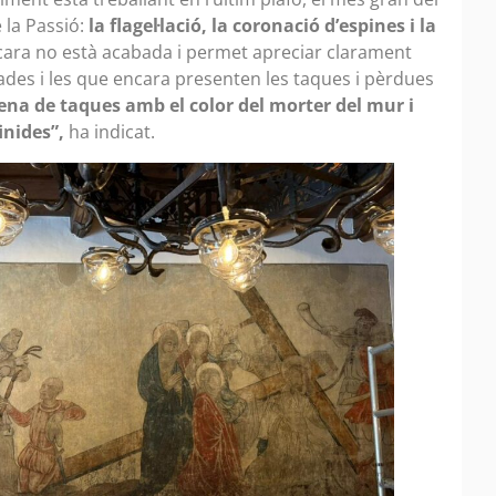
 la Passió:
la flagel·lació, la coronació d’espines i la
ara no està acabada i permet apreciar clarament
rades i les que encara presenten les taques i pèrdues
ena de taques amb el color del morter del mur i
inides”,
ha indicat.