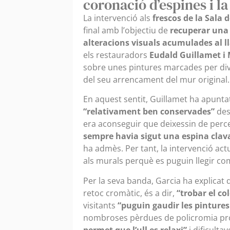
coronació d’espines i la
La intervenció als
frescos de la Sala 
final amb l’objectiu de
recuperar una l
alteracions visuals acumulades al ll
els restauradors
Eudald Guillamet i 
sobre unes pintures marcades per diver
del seu arrencament del mur original.
En aquest sentit, Guillamet ha apunta
“relativament ben conservades”
des
era aconseguir que deixessin de perce
sempre havia sigut una espina clav
ha admès. Per tant, la intervenció a
als murals perquè es puguin llegir com
Per la seva banda, Garcia ha explicat 
retoc cromàtic, és a dir,
“trobar el co
visitants
“puguin gaudir les pintures 
nombroses pèrdues de policromia pr
permet que l’ull es relaxi”
i dificultav