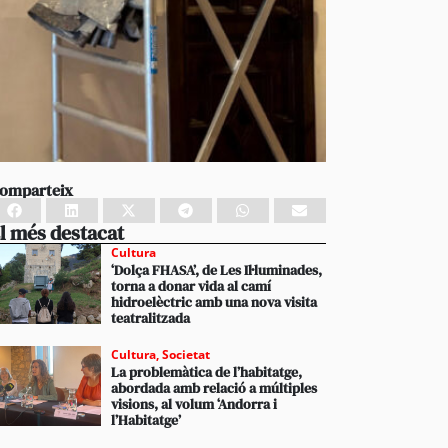
omparteix
l més destacat
Cultura
‘Dolça FHASA’, de Les Il·luminades,
torna a donar vida al camí
hidroelèctric amb una nova visita
teatralitzada
Cultura
,
Societat
La problemàtica de l’habitatge,
abordada amb relació a múltiples
visions, al volum ‘Andorra i
l’Habitatge’