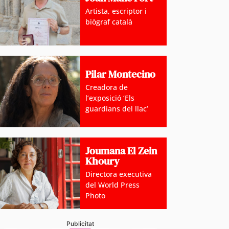
Artista, escriptor i
biògraf català
Pilar Montecino
Creadora de
l’exposició ‘Els
guardians del llac’
Joumana El Zein
Khoury
Directora executiva
del World Press
Photo
Publicitat