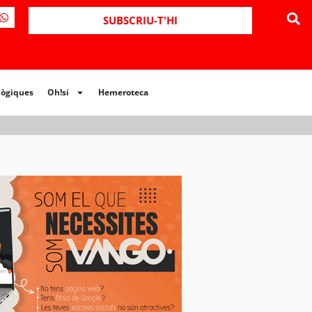
SUBSCRIU-T'HI
lògiques
Oh!si
Hemeroteca