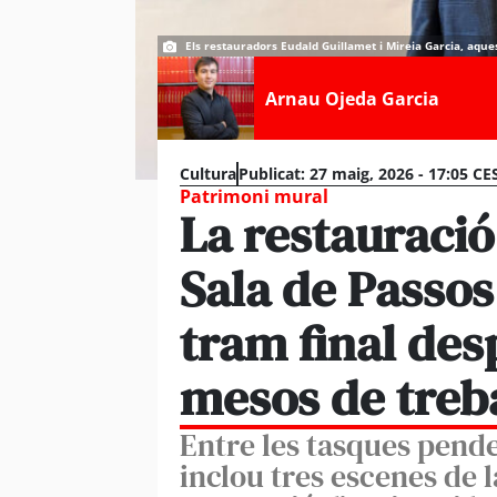
Els restauradors Eudald Guillamet i Mireia Garcia, aquest
Arnau Ojeda Garcia
Cultura
Publicat:
27 maig, 2026 - 17:05 CE
Patrimoni mural
La restauració
Sala de Passos
tram final des
mesos de treba
Entre les tasques pende
inclou tres escenes de la