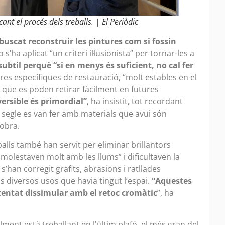
ant el procés dels treballs. | El Periòdic
uscat reconstruir les pintures com si fossin
’ha aplicat “un criteri il·lusionista” per tornar-les a
ubtil perquè “si en menys és suficient, no cal fer
ures específiques de restauració, “molt estables en el
r, que es poden retirar fàcilment en futures
eversible és primordial”
, ha insistit, tot recordant
 segle es van fer amb materials que avui són
’obra.
balls també han servit per eliminar brillantors
molestaven molt amb les llums” i dificultaven la
’han corregit grafits, abrasions i ratllades
ls diversos usos que havia tingut l’espai.
“Aquestes
tentat dissimular amb el retoc cromàtic
”, ha
ment està treballant en l’últim plafó, el més gran del