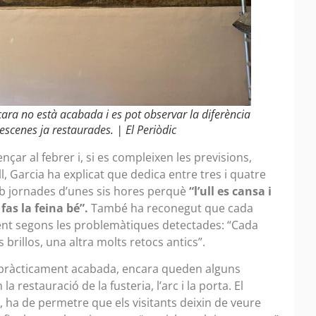
cara no està acabada i es pot observar la diferència
escenes ja restaurades. | El Periòdic
çar al febrer i, si es compleixen les previsions,
ll, Garcia ha explicat que dedica entre tres i quatre
mb jornades d’unes sis hores perquè
“l’ull es cansa i
 fas la feina bé”.
També ha reconegut que cada
rent segons les problemàtiques detectades: “Cada
 brillos, una altra molts retocs antics”.
tà pràcticament acabada, encara queden alguns
a restauració de la fusteria, l’arc i la porta. El
s, ha de permetre que els visitants deixin de veure