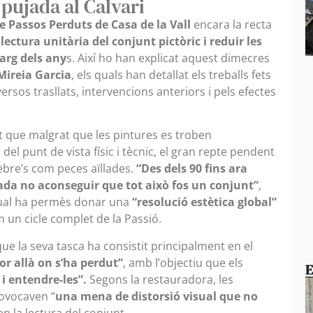
 pujada al Calvari
de Passos Perduts de Casa de la Vall
encara la recta
ectura unitària del conjunt pictòric i reduir les
arg dels any
s. Així ho han explicat aquest dimecres
Mireia Garcia
, els quals han detallat els treballs fets
sos trasllats, intervencions anteriors i pels efectes
t que malgrat que les pintures es troben
 del punt de vista físic i tècnic, el gran repte pendent
bre’s com peces aïllades.
“Des dels 90 fins ara
ada no aconseguir que tot això fos un conjunt”
,
ctual ha permès donar una
“resolució estètica global”
 un cicle complet de la Passió.
que la seva tasca ha consistit principalment en el
lor allà on s’ha perdut”
, amb l’objectiu que els
E
i entendre-les”.
Segons la restauradora, les
ovocaven “
una mena de distorsió visual que no
en la lectura del conjunt.