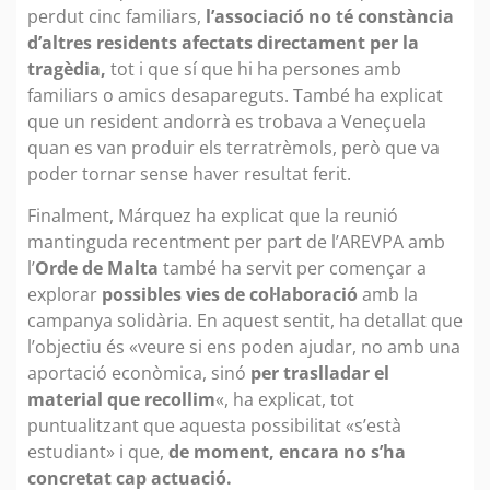
perdut cinc familiars,
l’associació no té constància
d’altres residents afectats directament per la
tragèdia,
tot i que sí que hi ha persones amb
familiars o amics desapareguts. També ha explicat
que un resident andorrà es trobava a Veneçuela
quan es van produir els terratrèmols, però que va
poder tornar sense haver resultat ferit.
Finalment, Márquez ha explicat que la reunió
mantinguda recentment per part de l’AREVPA amb
l’
Orde de Malta
també ha servit per començar a
explorar
possibles vies de col·laboració
amb la
campanya solidària. En aquest sentit, ha detallat que
l’objectiu és «veure si ens poden ajudar, no amb una
aportació econòmica, sinó
per traslladar el
material que recollim
«, ha explicat, tot
puntualitzant que aquesta possibilitat «s’està
estudiant» i que,
de moment, encara no s’ha
concretat cap actuació.