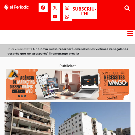
SUBSCRIU-
T'HI
Inici
»
Societat
»
Una nova missa recordarà divendres les víctimes veneçolanes
després que no ‘prosperés’ l’homenatge previst
Publicitat