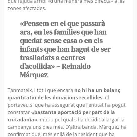
que l’ajuda arribi «d’una manera més directa» a les
zones afectades.
«Pensem en el que passarà
ara, en les famílies que han
quedat sense casa o en els
infants que han hagut de ser
traslladats a centres
d’acollida» – Reinaldo
Márquez
Tanmateix, i tot i que encara
no hi ha un balanç
quantitatiu de les donacions recollides
, el
portaveu sí que ha assegurat que l’entitat ha pogut
constatar
«bastanta aportació per part de la
ciutadania»
, motiu pel qual s’ha decidit allargar la
campanya uns dies més. D’altra banda, Márquez ha
confirmat que, més enllà de la resident que ha