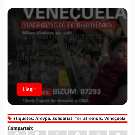
Unicef Andorra manté la
campanya d’emergència
per Veneçuela davant
l’agreujament de la crisi
humanitària
Llegir
Etiquetes:
Arevpa
,
Solidariat
,
Terratremols
,
Veneçuela
Comparteix