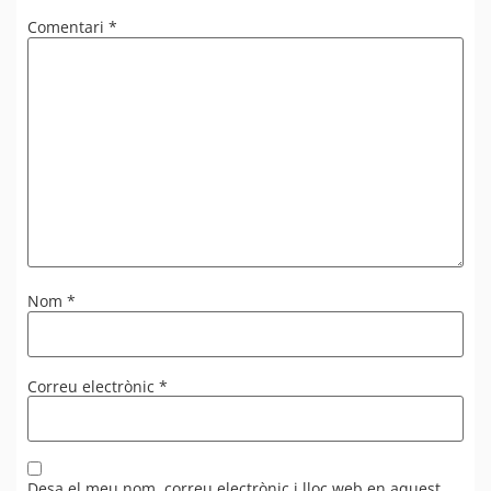
Comentari
*
Nom
*
Correu electrònic
*
Desa el meu nom, correu electrònic i lloc web en aquest