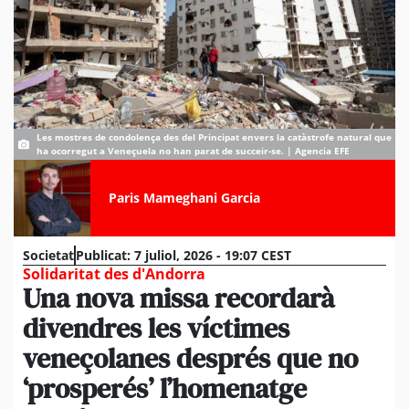
Les mostres de condolença des del Principat envers la catàstrofe natural que
ha ocorregut a Veneçuela no han parat de succeir-se. | Agencia EFE
Paris Mameghani Garcia
Societat
Publicat:
7 juliol, 2026 - 19:07 CEST
Solidaritat des d'Andorra
Una nova missa recordarà
divendres les víctimes
veneçolanes després que no
‘prosperés’ l’homenatge