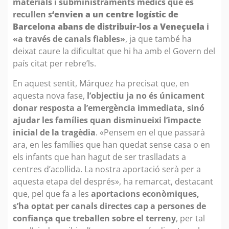
materials i subministraments mèdics que es
recullen s
‘envien a un centre logístic de
Barcelona abans de distribuir-los a Veneçuela
i
«a través de canals fiables»
, ja que també ha
deixat caure la dificultat que hi ha amb el Govern del
país citat per rebre’ls.
En aquest sentit, Márquez ha precisat que, en
aquesta nova fase,
l’objectiu ja no és únicament
donar resposta a l’emergència immediata, sinó
ajudar les famílies quan disminueixi l’impacte
inicial de la tragèdia
. «Pensem en el que passarà
ara, en les famílies que han quedat sense casa o en
els infants que han hagut de ser traslladats a
centres d’acollida. La nostra aportació serà per a
aquesta etapa del després», ha remarcat, destacant
que, pel que fa a les
aportacions econòmiques,
s’ha optat per canals directes cap a persones de
confiança
que treballen sobre el terreny
, per tal