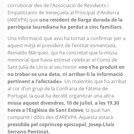
corroborar des de l’Associació de Residents i
Empatitzants de Veneçuela al Principat d’Andorra
(AREVPA) que
una resident de llarga durada de la
parròquia laurediana ha perdut a cinc familiars.
Una informació que avui ha tornat a confirmar per a
aquest mitjà el president de l’entitat esmentada,
Reinaldo Márquez, qui ha concretat que la missa
memorial que havia estimat celebrar el Comú de
Sant Julià de Lòria al seu honor
«no s’ha produït en
no trobar-se una data, ni arribar-li la informació
pertinent a l’afectada»
. Un malentès que ha arribat
al cor d’un grup de la Confraria de Fàtima de
Portugal, la qual ha decidit organitzar una altra
missa aquest divendres, 10 de juliol, a les 19.30
hores a l’Església de Sant Esteve
, la qual han
compartit i difós des d’AREVPA. Aquesta estarà
presidida pel copríncep episcopal, Josep-Lluís
Serrano Pentinat.