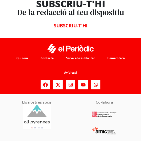
SUBSCRIU-T'HI
De la redacció al teu dispositiu
SUBSCRIU-T'HI
Qui som
Contacte
Serveis de Publicitat
Hemeroteca
Avís legal
Els nostres socis
Col·labora