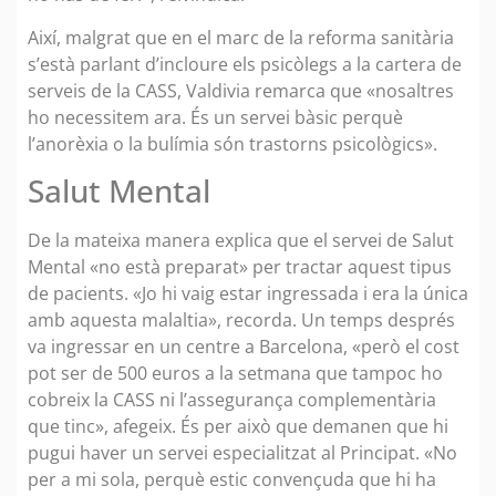
Així, malgrat que en el marc de la reforma sanitària
s’està parlant d’incloure els psicòlegs a la cartera de
serveis de la CASS, Valdivia remarca que «nosaltres
ho necessitem ara. És un servei bàsic perquè
l’anorèxia o la bulímia són trastorns psicològics».
Salut Mental
De la mateixa manera explica que el servei de Salut
Mental «no està preparat» per tractar aquest tipus
de pacients. «Jo hi vaig estar ingressada i era la única
amb aquesta malaltia», recorda. Un temps després
va ingressar en un centre a Barcelona, «però el cost
pot ser de 500 euros a la setmana que tampoc ho
cobreix la CASS ni l’assegurança complementària
que tinc», afegeix. És per això que demanen que hi
pugui haver un servei especialitzat al Principat. «No
per a mi sola, perquè estic convençuda que hi ha