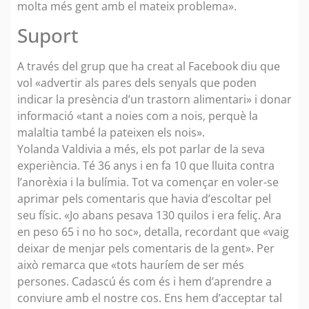
molta més gent amb el mateix problema».
Suport
A través del grup que ha creat al Facebook diu que
vol «advertir als pares dels senyals que poden
indicar la presència d’un trastorn alimentari» i donar
informació «tant a noies com a nois, perquè la
malaltia també la pateixen els nois».
Yolanda Valdivia a més, els pot parlar de la seva
experiència. Té 36 anys i en fa 10 que lluita contra
l’anorèxia i la bulímia. Tot va començar en voler-se
aprimar pels comentaris que havia d’escoltar pel
seu físic. «Jo abans pesava 130 quilos i era feliç. Ara
en peso 65 i no ho soc», detalla, recordant que «vaig
deixar de menjar pels comentaris de la gent». Per
això remarca que «tots hauríem de ser més
persones. Cadascú és com és i hem d’aprendre a
conviure amb el nostre cos. Ens hem d’acceptar tal