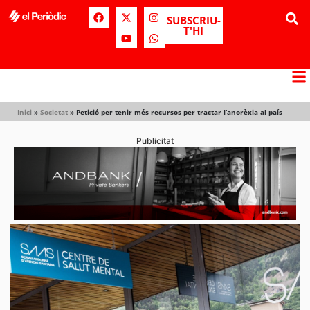
SUBSCRIU-
T'HI
Inici
»
Societat
»
Petició per tenir més recursos per tractar l’anorèxia al país
Publicitat