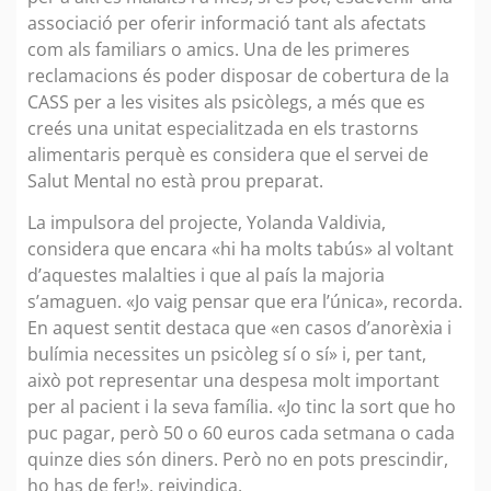
associació per oferir informació tant als afectats
com als familiars o amics. Una de les primeres
reclamacions és poder disposar de cobertura de la
CASS per a les visites als psicòlegs, a més que es
creés una unitat especialitzada en els trastorns
alimentaris perquè es considera que el servei de
Salut Mental no està prou preparat.
La impulsora del projecte, Yolanda Valdivia,
considera que encara «hi ha molts tabús» al voltant
d’aquestes malalties i que al país la majoria
s’amaguen. «Jo vaig pensar que era l’única», recorda.
En aquest sentit destaca que «en casos d’anorèxia i
bulímia necessites un psicòleg sí o sí» i, per tant,
això pot representar una despesa molt important
per al pacient i la seva família. «Jo tinc la sort que ho
puc pagar, però 50 o 60 euros cada setmana o cada
quinze dies són diners. Però no en pots prescindir,
ho has de fer!», reivindica.