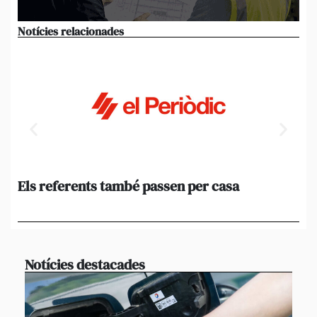
Notícies relacionades
Els referents també passen per casa
El
de
en 
Notícies destacades