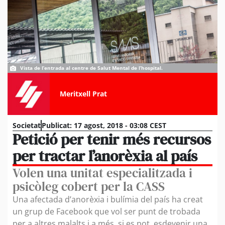
Vista de l’entrada al centre de Salut Mental de l’hospital.
Meritxell Prat
Societat
Publicat:
17 agost, 2018 - 03:08 CEST
Petició per tenir més recursos
per tractar l’anorèxia al país
Volen una unitat especialitzada i
psicòleg cobert per la CASS
Una afectada d’anorèxia i bulímia del país ha creat
un grup de Facebook que vol ser punt de trobada
per a altres malalts i a més, si es pot, esdevenir una