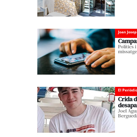
Joan Josep
Campan
Polítics 
missatge
El Periòdi
Crida d
desapa
Joel Agu
Bergued