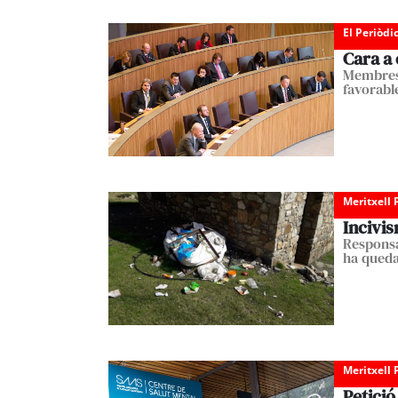
El Periòdi
Cara a
Membres 
favorable
Meritxell 
Incivis
Responsa
ha queda
Meritxell 
Petició