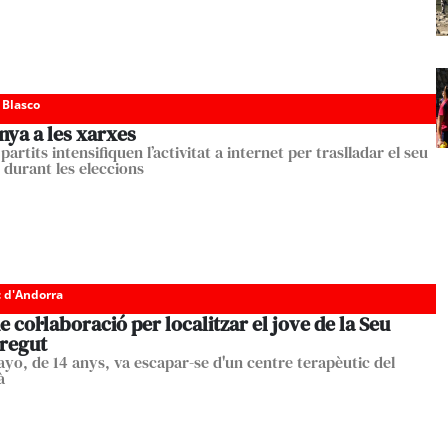
 Blasco
ya a les xarxes
i partits intensifiquen l’activitat a internet per traslladar el seu
 durant les eleccions
c d'Andorra
e col·laboració per localitzar el jove de la Seu
regut
ayo, de 14 anys, va escapar-se d'un centre terapèutic del
à