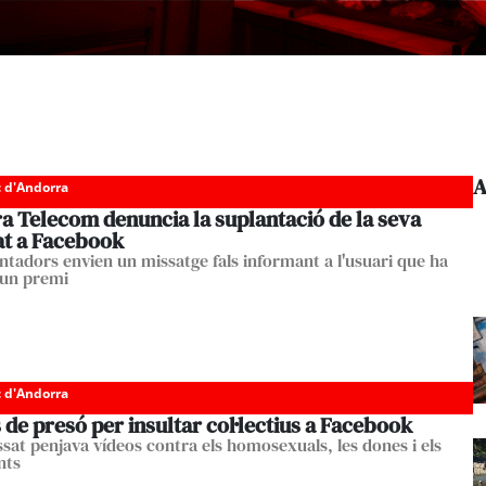
A
c d'Andorra
a Telecom denuncia la suplantació de la seva
at a Facebook
antadors envien un missatge fals informant a l'usuari que ha
 un premi
c d'Andorra
de presó per insultar col·lectius a Facebook
ssat penjava vídeos contra els homosexuals, les dones i els
nts