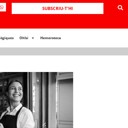
ues
Oh!si
Hemeroteca
SUBSCRIU-T'HI
lògiques
Oh!si
Hemeroteca