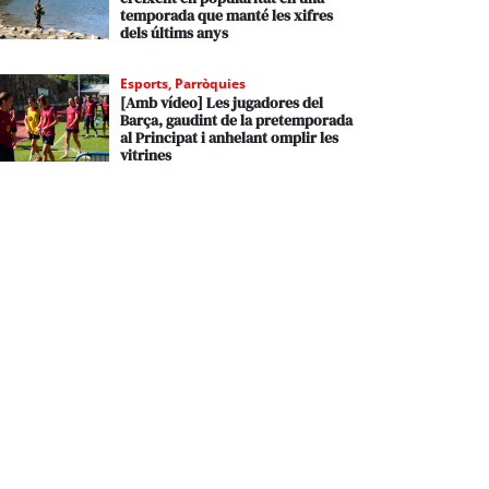
temporada que manté les xifres
dels últims anys
Esports
,
Parròquies
[Amb vídeo] Les jugadores del
Barça, gaudint de la pretemporada
al Principat i anhelant omplir les
vitrines