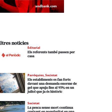
ltres noticies
Editorial
Els referents també passen per
casa
Parròquies
,
Societat
Els establiments es fan forts
davant una demanda enorme de
gel que apuja fins al 95% en un
juliol que ja és històric
Societat
La pesca sense mort continua
creixent en popularitat en una