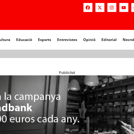
a
Educació
Esports
Entrevistes
Opinió
Editorial
Necrològiq
ultura
Educació
Esports
Entrevistes
Opinió
Editorial
Necro
Publicitat