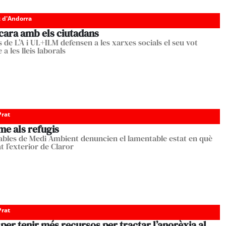
c d'Andorra
 cara amb els ciutadans
de L’A i UL+ILM defensen a les xarxes socials el seu vot
 a les lleis laborals
Prat
me als refugis
bles de Medi Ambient denuncien el lamentable estat en què
t l’exterior de Claror
Prat
 per tenir més recursos per tractar l’anorèxia al