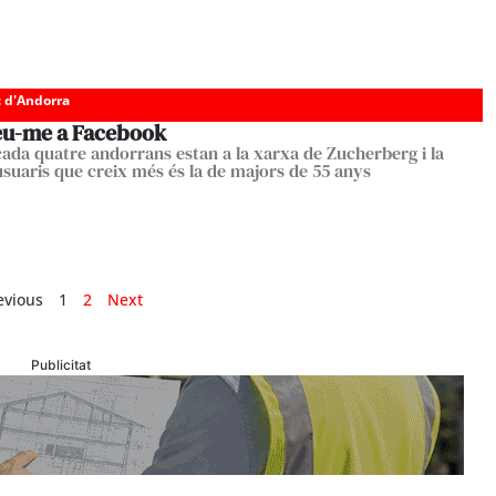
c d'Andorra
u-me a Facebook
cada quatre andorrans estan a la xarxa de Zucherberg i la
’usuaris que creix més és la de majors de 55 anys
evious
1
2
Next
Publicitat