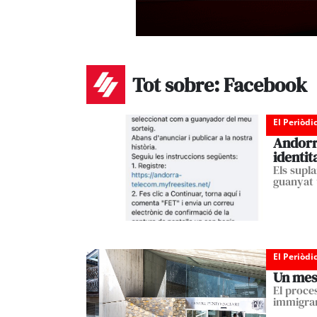
Tot sobre: Facebook
El Periòdi
Andorr
identit
Els supl
guanyat
El Periòdi
Un mes 
El proce
immigra