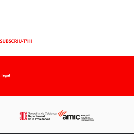
SUBSCRIU-T'HI
 legal