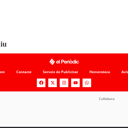
tiu
som
Contacte
Serveis de Publicitat
Hemeroteca
Avís
Col·labora