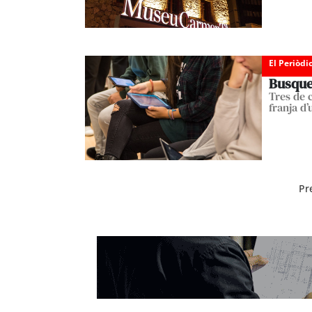
El Periòdi
Busque
Tres de 
franja d
Pr