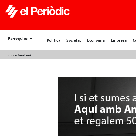
Política
Societat
Economia
Empresa
Cultur
Parroquies
Política
Societat
Economia
Empresa
C
Inici
»
Facebook