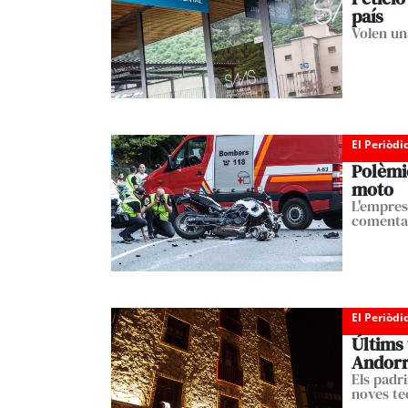
país
Volen una
El Periòdi
Polèmic
moto
L'empres
comenta
El Periòdi
Últims 
Andor
Els padr
noves te