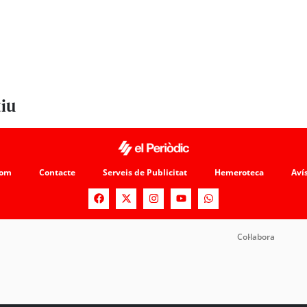
tiu
som
Contacte
Serveis de Publicitat
Hemeroteca
Avís
Col·labora