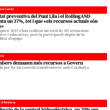
ero Carrer
itat preventiva del Punt Lila i el RollingAND
a un 37%, tot i que «els recursos actuals són
s»
quest 2025 s’han realitzat un total de 411 actuacions
ves i educatives, però la participació depèn de la
litat d’equips
ano
mbers demanen més recursos a Govern
lla per fer un conveni transfronterer amb Catalunya
c d'Andorra
ucció de la central hidroelèctrica, un 20% per