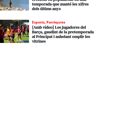
temporada que manté les xifres
dels últims anys
Esports
,
Parròquies
[Amb vídeo] Les jugadores del
Barça, gaudint de la pretemporada
al Principat i anhelant omplir les
vitrines