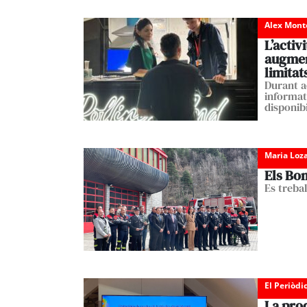
Alex Mont
L’activ
augment
limitat
Durant a
informati
disponibi
Maria Loz
Els Bo
Es treba
El Periòdi
La prod