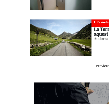
El Periòdi
La Terr
aquest
Andorra 
Previou