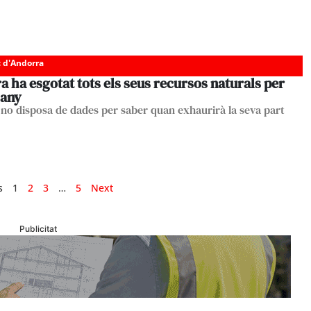
c d'Andorra
a ha esgotat tots els seus recursos naturals per
 any
no disposa de dades per saber quan exhaurirà la seva part
s
1
2
3
…
5
Next
Publicitat