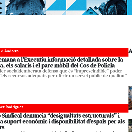
A
c d'Andorra
mana a l’Executiu informació detallada sobre la
la, els salaris i el parc mòbil del Cos de Policia
ller socialdemòcrata defensa que és “imprescindible” poder
“els recursos adequats per oferir un servei públic de qualitat”
ez Rodríguez
 Sindical denuncia “desigualtats estructurals” i
 suport econòmic i disponibilitat d’espais per als
ts