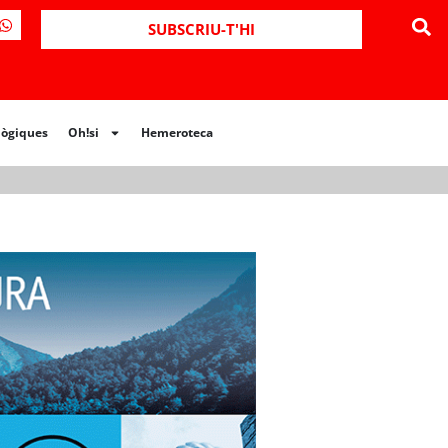
ues
Oh!si
Hemeroteca
SUBSCRIU-T'HI
lògiques
Oh!si
Hemeroteca