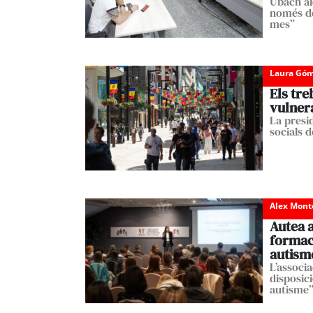
Ubach al
només de
mes”
Laura Góm
Els tre
vulnera
La presi
socials d
Alex Mont
Autea a
formac
autism
L’associa
disposic
autisme