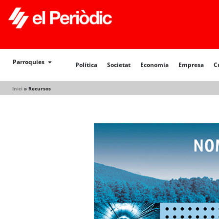
Política
Societat
Economia
Empresa
Cultur
Parroquies
Política
Societat
Economia
Empresa
C
Inici
»
Recursos