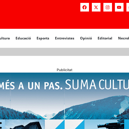
a
Educació
Esports
Entrevistes
Opinió
Editorial
Necrològiq
ultura
Educació
Esports
Entrevistes
Opinió
Editorial
Necro
Publicitat