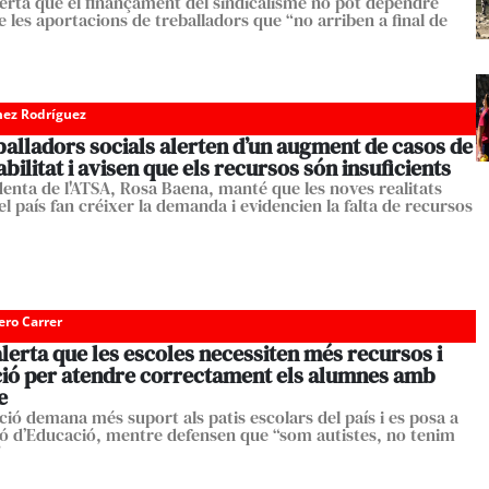
erta que el finançament del sindicalisme no pot dependre
 les aportacions de treballadors que “no arriben a final de
ez Rodríguez
balladors socials alerten d’un augment de casos de
bilitat i avisen que els recursos són insuficients
denta de l'ATSA, Rosa Baena, manté que les noves realitats
el país fan créixer la demanda i evidencien la falta de recursos
ero Carrer
lerta que les escoles necessiten més recursos i
ió per atendre correctament els alumnes amb
e
ció demana més suport als patis escolars del país i es posa a
ió d’Educació, mentre defensen que “som autistes, no tenim
”