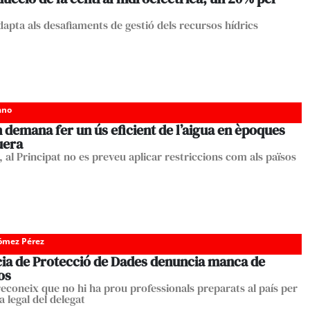
dapta als desafiaments de gestió dels recursos hídrics
ano
demana fer un ús eficient de l’aigua en èpoques
uera
í, al Principat no es preveu aplicar restriccions com als països
Gómez Pérez
cia de Protecció de Dades denuncia manca de
os
reconeix que no hi ha prou professionals preparats al país per
ra legal del delegat