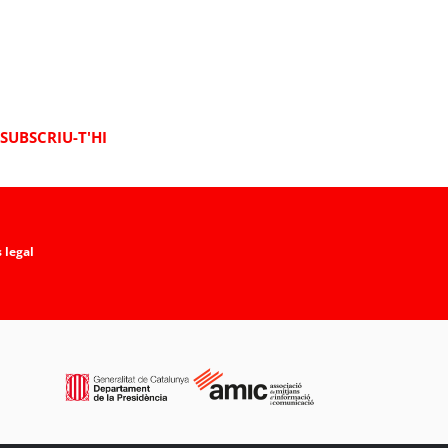
SUBSCRIU-T'HI
 legal