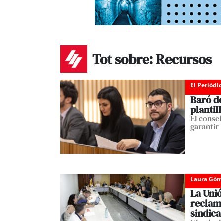
Tot sobre: Recursos
El Periòdi
Baró de
plantil
El conse
garantir 
Laura Góm
La Unió
reclama
sindica