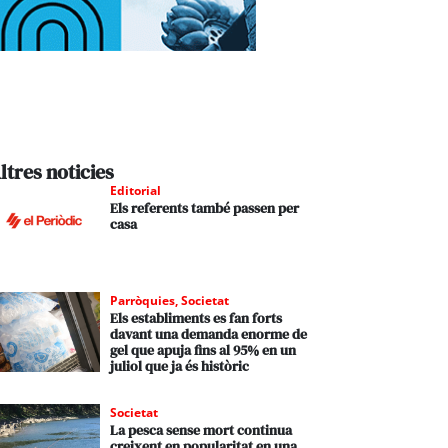
ltres noticies
Editorial
Els referents també passen per
casa
Parròquies
,
Societat
Els establiments es fan forts
davant una demanda enorme de
gel que apuja fins al 95% en un
juliol que ja és històric
Societat
La pesca sense mort continua
creixent en popularitat en una