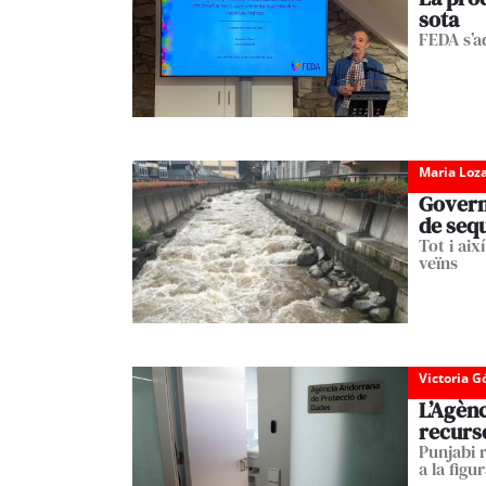
sota
FEDA s’a
Maria Loz
Govern 
de seq
Tot i aix
veïns
Victoria 
L’Agèn
recurs
Punjabi 
a la figu