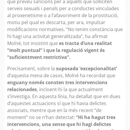
que preveu sancions per a aquells que sol·liciten
serveis sexuals i penals per a conductes vinculades
al proxenetisme o a l’afavoriment de la prostitució,
motiu pel qual es descarta, per ara, impulsar
modificacions normatives. “No tenim constància que
hi hagi una activitat generalitzada”, ha afirmat
Molné, tot insistint que
es tracta d’una realitat
“molt puntual” i que la regulació vigent és
“suficientment restrictiva”.
Precisament, sobre la
suposada ‘excepcionalitat’
d’aquesta mena de casos, Molné ha recordat que
enguany només consten tres intervencions
relacionades
, incloent-hi la que actualment
s’investiga. En aquesta línia, ha detallat que en dues
d’aquestes actuacions sí que hi havia delictes
associats, mentre que en la més recent “de
moment” no se n’han detectat:
“Hi ha hagut tres
intervencions, una sense que hi hagi delictes