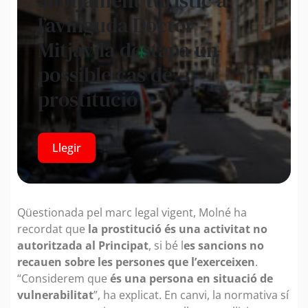
allotjament turístic a
l’avinguda Doctor
Mitjavila destapa un
possible cas de
prostitució
Llegir
Qüestionada pel marc legal vigent, Molné ha
recordat que
la prostitució és una activitat no
autoritzada al Principat
, si bé l
es sancions no
recauen sobre les persones que l’exerceixen
.
“Considerem que
és una persona en situació de
vulnerabilitat
”, ha explicat. En canvi, la normativa sí