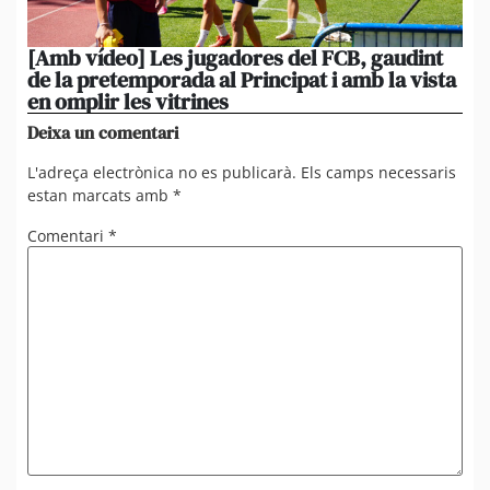
[Amb vídeo] Les jugadores del FCB, gaudint
El
de la pretemporada al Principat i amb la vista
ni
en omplir les vitrines
ag
Deixa un comentari
L'adreça electrònica no es publicarà.
Els camps necessaris
estan marcats amb
*
Comentari
*