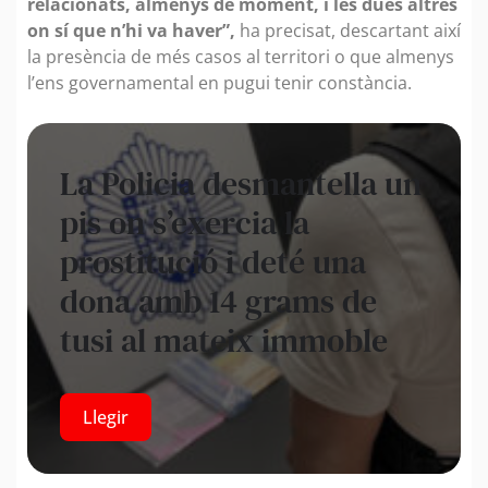
relacionats, almenys de moment, i les dues altres
on sí que n’hi va haver”,
ha precisat, descartant així
la presència de més casos al territori o que almenys
l’ens governamental en pugui tenir constància.
La Policia desmantella un
pis on s’exercia la
prostitució i deté una
dona amb 14 grams de
tusi al mateix immoble
Llegir