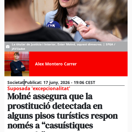
La titular de Justícia i Interior, Ester Molné, aquest dimecres. | SFGA /
JAViladot
Alex Montero Carrer
Societat
Publicat:
17 juny, 2026 - 19:06 CEST
Suposada 'excepcionalitat'
Molné assegura que la
prostitució detectada en
alguns pisos turístics respon
només a “casuístiques