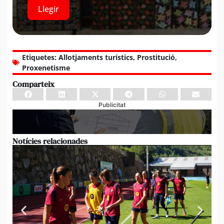
Llegir
Etiquetes:
Allotjaments turístics
,
Prostitució
,
Proxenetisme
Comparteix
Publicitat
Notícies relacionades