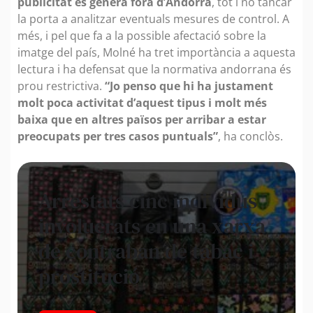
publicitat es genera fora d’Andorra
, tot i no tancar
la porta a analitzar eventuals mesures de control. A
més, i pel que fa a la possible afectació sobre la
imatge del país, Molné ha tret importància a aquesta
lectura i ha defensat que la normativa andorrana és
prou restrictiva.
“Jo penso que hi ha justament
molt poca activitat d’aquest tipus i molt més
baixa que en altres països per arribar a estar
preocupats per tres casos puntuals”
, ha conclòs.
Arrestats cinc individus
involucrats en una xarxa
de contraban de tabac i
prostitució