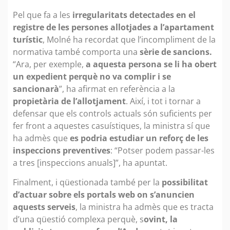
Pel que fa a les
irregularitats detectades en el
registre de les persones allotjades a l’apartament
turístic
, Molné ha recordat que l’incompliment de la
normativa també comporta una
sèrie de sancions.
“Ara, per exemple,
a aquesta persona se li ha obert
un expedient perquè no va complir i se
sancionarà
”, ha afirmat en referència a la
propietària de l’allotjament
. Així, i tot i tornar a
defensar que els controls actuals són suficients per
fer front a aquestes casuístiques, la ministra sí que
ha admès que
es podria estudiar un reforç de les
inspeccions preventives
: “Potser podem passar-les
a tres [inspeccions anuals]”, ha apuntat.
Finalment, i qüestionada també per la
possibilitat
d’actuar sobre els portals web on s’anuncien
aquests serveis
, la ministra ha admès que es tracta
d’una qüestió complexa perquè, s
ovint, la