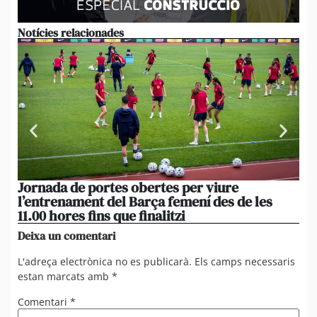
Notícies relacionades
Jornada de portes obertes per viure
La
l’entrenament del Barça femení des de les
tu
11.00 hores fins que finalitzi
que
Deixa un comentari
L'adreça electrònica no es publicarà.
Els camps necessaris
estan marcats amb
*
Comentari
*