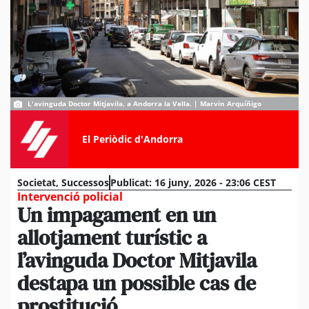
L'avinguda Doctor Mitjavila, a Andorra la Vella. | Marvin Arquíñigo
El Periòdic d'Andorra
Societat
,
Successos
Publicat:
16 juny, 2026 - 23:06 CEST
Intervenció policial
Un impagament en un
allotjament turístic a
l’avinguda Doctor Mitjavila
destapa un possible cas de
prostitució