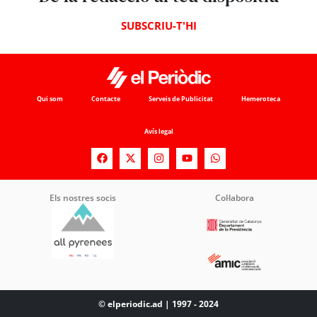
SUBSCRIU-T'HI
Qui som
Contacte
Serveis de Publicitat
Hemeroteca
Avís legal
Els nostres socis
Col·labora
© elperiodic.ad | 1997 - 2024