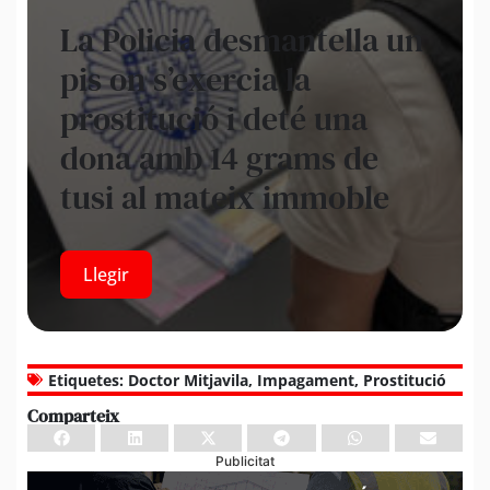
La Policia desmantella un
pis on s’exercia la
prostitució i deté una
dona amb 14 grams de
tusi al mateix immoble
Llegir
Etiquetes:
Doctor Mitjavila
,
Impagament
,
Prostitució
Comparteix
Publicitat