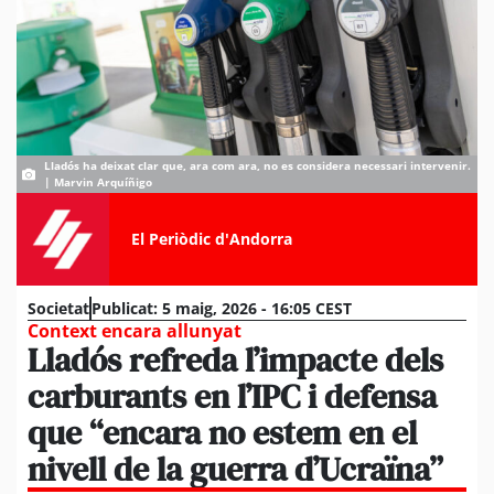
Lladós ha deixat clar que, ara com ara, no es considera necessari intervenir.
| Marvin Arquíñigo
El Periòdic d'Andorra
Societat
Publicat:
5 maig, 2026 - 16:05 CEST
Context encara allunyat
Lladós refreda l’impacte dels
carburants en l’IPC i defensa
que “encara no estem en el
nivell de la guerra d’Ucraïna”