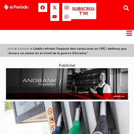
SUBSCRIU-
T'HI
Inici
»
Societat
»
Lladós refreda l’impacte dels carburants en l’IPC i defensa que
“encara no estem en el nivell de la guerra d’Ucraïna”
Publicitat