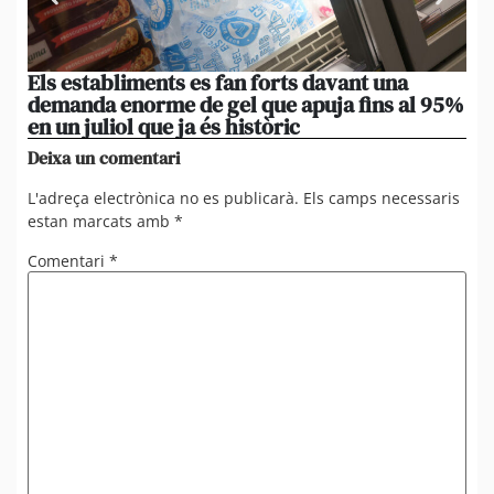
Els establiments es fan forts davant una
La
demanda enorme de gel que apuja fins al 95%
po
en un juliol que ja és històric
xi
Deixa un comentari
L'adreça electrònica no es publicarà.
Els camps necessaris
estan marcats amb
*
Comentari
*