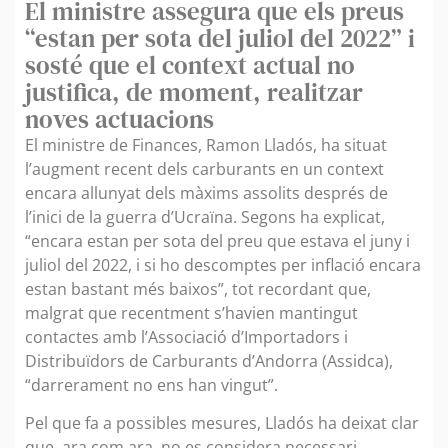
El ministre assegura que els preus
“estan per sota del juliol del 2022” i
sosté que el context actual no
justifica, de moment, realitzar
noves actuacions
El ministre de Finances, Ramon Lladós, ha situat
l’augment recent dels carburants en un context
encara allunyat dels màxims assolits després de
l’inici de la guerra d’Ucraïna. Segons ha explicat,
“encara estan per sota del preu que estava el juny i
juliol del 2022, i si ho descomptes per inflació encara
estan bastant més baixos”, tot recordant que,
malgrat que recentment s’havien mantingut
contactes amb l’Associació d’Importadors i
Distribuïdors de Carburants d’Andorra (Assidca),
“darrerament no ens han vingut”.
Pel que fa a possibles mesures, Lladós ha deixat clar
que, ara com ara, no es considera necessari