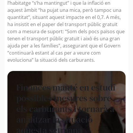
l’habitatge “s’ha mantingut” i que la inflació en
aquest àmbit “ha pujat una mica, però tampoc una
quantitat”, situant aquest impacte en el 0,7. A més,
ha insistit en el paper del transport públic gratuït
com a mesura de suport: “Som dels pocs països que
tenen el transport públic gratuït i això és una gran
ajuda per a les famílies”, assegurant que el Govern
“continuarà estant al cas per a veure com
evoluciona” la situació dels carburants.
Finances manté en estudi
possibles mesures sobre
els carburants i tornarà a
analitzar la situació
aquesta setmana