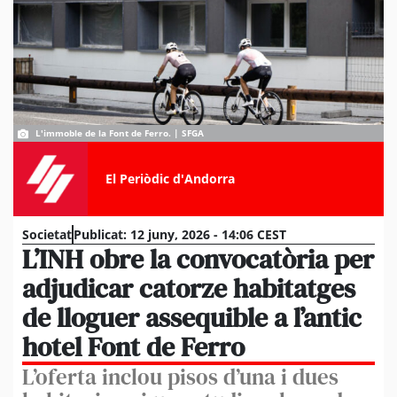
L'immoble de la Font de Ferro. | SFGA
El Periòdic d'Andorra
Societat
Publicat:
12 juny, 2026 - 14:06 CEST
L’INH obre la convocatòria per
adjudicar catorze habitatges
de lloguer assequible a l’antic
hotel Font de Ferro
L’oferta inclou pisos d’una i dues