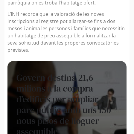
parròquia on es troba l’habitatge ofert.
L’INH recorda que la valoració de les noves
inscripcions al registre pot allargar-se fins a dos
mesos i anima les persones i famílies que necessitin
un habitatge de preu assequible a formalitzar la
seva sol·licitud davant les properes convocatòries
previstes.
Govern destina 21,6
milions a la compra
d’edificis per ampliar el
parc públic amb uns 150
nous pisos de lloguer
assequible