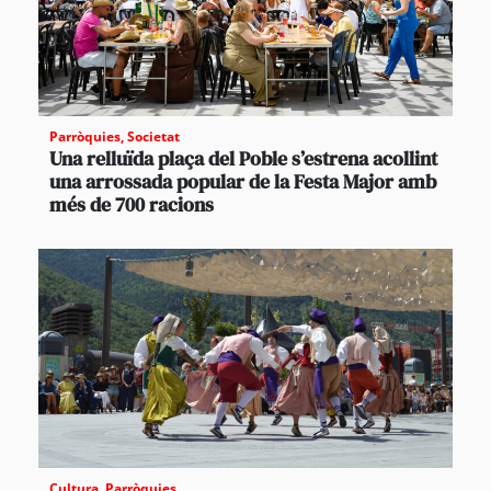
Parròquies
,
Societat
Una relluïda plaça del Poble s’estrena acollint
una arrossada popular de la Festa Major amb
més de 700 racions
Cultura
,
Parròquies