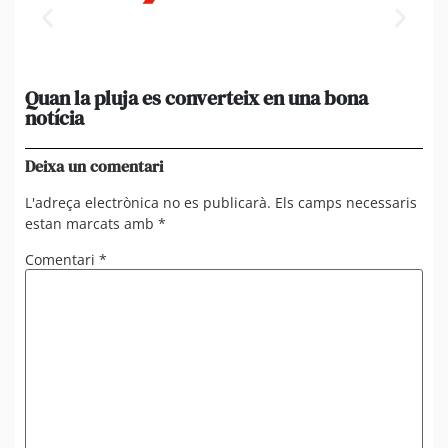
Quan la pluja es converteix en una bona
[A
notícia
in
ca
Deixa un comentari
L'adreça electrònica no es publicarà.
Els camps necessaris
estan marcats amb
*
Comentari
*