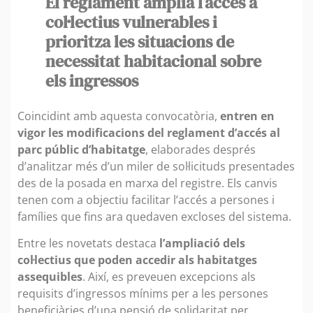
El reglament amplia l’accés a
col·lectius vulnerables i
prioritza les situacions de
necessitat habitacional sobre
els ingressos
Coincidint amb aquesta convocatòria,
entren en
vigor les modificacions del reglament d’accés al
parc públic d’habitatge
, elaborades després
d’analitzar més d’un miler de sol·licituds presentades
des de la posada en marxa del registre. Els canvis
tenen com a objectiu facilitar l’accés a persones i
famílies que fins ara quedaven excloses del sistema.
Entre les novetats destaca
l’ampliació dels
col·lectius que poden accedir als habitatges
assequibles
. Així, es preveuen excepcions als
requisits d’ingressos mínims per a les persones
beneficiàries d’una pensió de solidaritat per