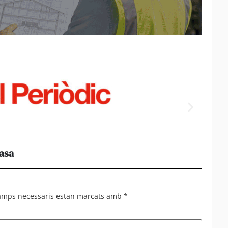
casa
Els e
al 95%
camps necessaris estan marcats amb
*