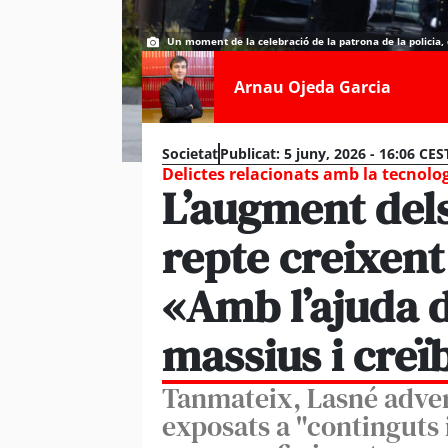
Un moment de la celebració de la patrona de la policia, q
Arnau Ojeda Garcia
Societat
Publicat:
5 juny, 2026 - 16:06 CES
Delictes relacionats amb la tecnolo
L’augment dels
repte creixent
«Amb l’ajuda d
massius i creï
Tanmateix, Lasné adver
exposats a "continguts