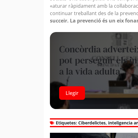
«aturar ràpidament amb la col·laboració
continuar treballant des de la preven
succeir. La prevenció és un eix fon
Concòrdia adverteix
pot perseguir els in
a la vida adulta”
Llegir
Etiquetes:
Ciberdelictes
,
inteligencia ar