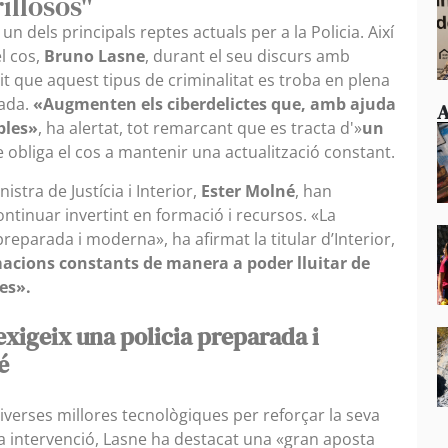
illosos"
un dels principals reptes actuals per a la Policia. Així
l cos,
Bruno Lasne
, durant el seu discurs amb
t que aquest tipus de criminalitat es troba en plena
cada.
«Augmenten els ciberdelictes que, amb ajuda
A
bles»
, ha alertat, tot remarcant que es tracta d'»
un
 obliga el cos a mantenir una actualització constant.
stra de Justícia i Interior,
Ester Molné
, han
ontinuar invertint en formació i recursos. «La
reparada i moderna», ha afirmat la titular d’Interior,
acions constants de manera a poder lluitar de
es».
xigeix una policia preparada i
é
diverses millores tecnològiques per reforçar la seva
va intervenció, Lasne ha destacat una «gran aposta