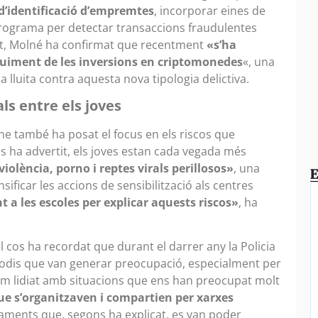
d’identificació d’empremtes
, incorporar eines de
programa per detectar transaccions fraudulentes
et, Molné ha confirmat que recentment
«s’ha
uiment de les inversions en criptomonedes
«, una
 lluita contra aquesta nova tipologia delictiva.
ls entre els joves
ne també ha posat el focus en els riscos que
s ha advertit, els joves estan cada vegada més
iolència, porno i reptes virals perillosos»
, una
E
nsificar les accions de sensibilització als centres
a les escoles per explicar aquests riscos»
, ha
l cos ha recordat que durant el darrer any la Policia
isodis que van generar preocupació, especialment per
«Hem lidiat amb situacions que ens han preocupat molt
ue s’organitzaven i compartien per xarxes
aments que, segons ha explicat, es van poder