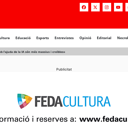
a
Educació
Esports
Entrevistes
Opinió
Editorial
Necrològiq
ultura
Educació
Esports
Entrevistes
Opinió
Editorial
Necro
b l’ajuda de la IA són més massius i creïbles»
Publicitat