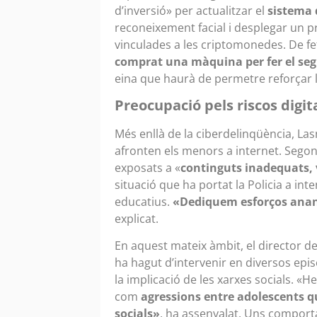
d’inversió» per actualitzar el
sistema 
reconeixement facial i desplegar un 
vinculades a les criptomonedes. De f
comprat una màquina per fer el seg
eina que haurà de permetre reforçar la
Preocupació pels riscos digita
Més enllà de la ciberdelinqüència, Las
afronten els menors a internet. Segon
exposats a «
continguts inadequats, v
situació que ha portat la Policia a inte
educatius.
«Dediquem esforços anant 
explicat.
En aquest mateix àmbit, el director de
ha hagut d’intervenir en diversos ep
la implicació de les xarxes socials. 
com
agressions entre adolescents q
socials»
, ha assenyalat. Uns comport