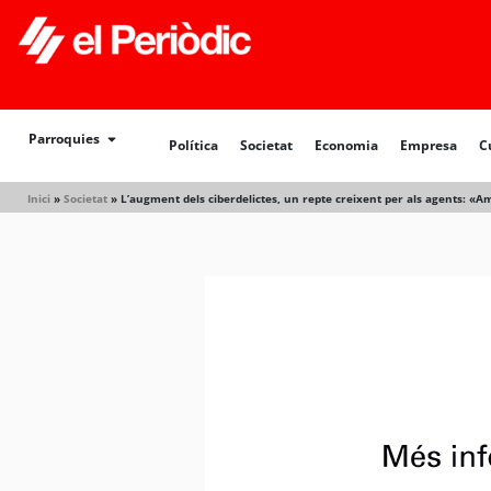
Política
Societat
Economia
Empresa
Cultur
Parroquies
Política
Societat
Economia
Empresa
C
Inici
»
Societat
»
L’augment dels ciberdelictes, un repte creixent per als agents: «Am