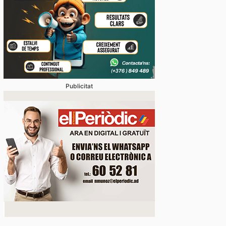
Publicitat
stabliments es fan forts davant una demanda enorme 
 en un juliol que ja és històric