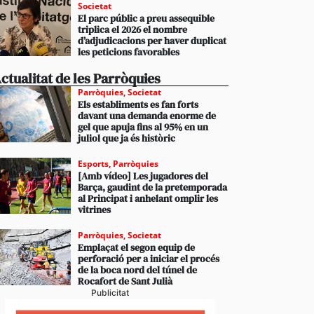
Societat
El parc públic a preu assequible
triplica el 2026 el nombre
d’adjudicacions per haver duplicat
les peticions favorables
ctualitat de les Parròquies
Parròquies
,
Societat
Els establiments es fan forts
davant una demanda enorme de
gel que apuja fins al 95% en un
juliol que ja és històric
Esports
,
Parròquies
[Amb vídeo] Les jugadores del
Barça, gaudint de la pretemporada
al Principat i anhelant omplir les
vitrines
Parròquies
,
Societat
Emplaçat el segon equip de
perforació per a iniciar el procés
de la boca nord del túnel de
Rocafort de Sant Julià
Publicitat