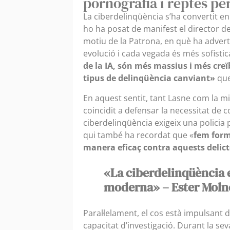
pornografia i reptes per
La ciberdelinqüència s’ha convertit en 
ho ha posat de manifest el director de
motiu de la Patrona, en què ha adverti
evolució i cada vegada és més sofisti
de la IA, són més massius i més creï
tipus de delinqüència canviant»
que
En aquest sentit, tant Lasne com la mini
coincidit a defensar la necessitat de c
ciberdelinqüència exigeix una policia p
qui també ha recordat que «
fem form
manera eficaç contra aquests delict
«La ciberdelinqüència e
moderna» – Ester Moln
Paral·lelament, el cos està impulsant 
capacitat d’investigació. Durant la se