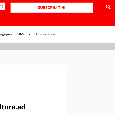
ues
Oh!si
Hemeroteca
SUBSCRIU-T'HI
lògiques
Oh!si
Hemeroteca