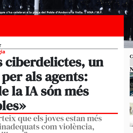
ue s'ha celebrat a la plaça del Poble d'Andorra la Vella. | ANA / M.F.
T
gia
 ciberdelictes, un
C
N
 per als agents:
e la IA són més
bles»
teix que els joves estan més
 inadequats com violència,