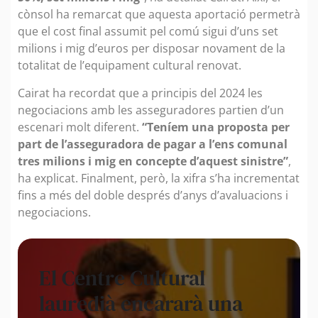
cònsol ha remarcat que aquesta aportació permetrà
que el cost final assumit pel comú sigui d’uns set
milions i mig d’euros per disposar novament de la
totalitat de l’equipament cultural renovat.
Cairat ha recordat que a principis del 2024 les
negociacions amb les asseguradores partien d’un
escenari molt diferent.
“Teníem una proposta per
part de l’asseguradora de pagar a l’ens comunal
tres milions i mig en concepte d’aquest sinistre”
,
ha explicat. Finalment, però, la xifra s’ha incrementat
fins a més del doble després d’anys d’avaluacions i
negociacions.
El Centre Cultural
lauredià encararà una