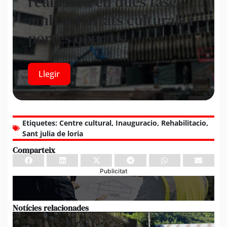
realitzarà en dues fases
amb activitats culturals i
portes obertes
Llegir
Etiquetes:
Centre cultural
,
Inauguracio
,
Rehabilitacio
,
Sant julia de loria
Comparteix
Publicitat
Notícies relacionades