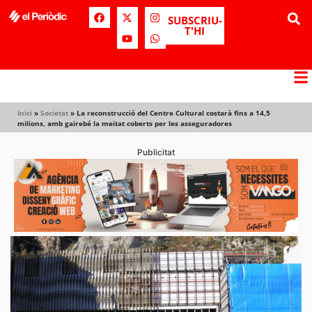
SUBSCRIU-
T'HI
Inici
»
Societat
»
La reconstrucció del Centre Cultural costarà fins a 14,5
milions, amb gairebé la meitat coberts per les asseguradores
Publicitat