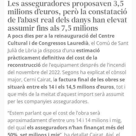
Les asseguradores proposaven 3,5
milions d’euros, però la constatació
de l’abast real dels danys han elevat
assumir fins als 7,5 milions
A pocs dies per a la reinauguració del Centre
Cultural i de Congressos Lauredià
, el Comú de Sant
Julià de Lòria ja disposa d’una
estimació
pràcticament definitiva del cost de la
reconstrucció
de l’equipament després de l’incendi
del novembre del 2022. Segons ha explicat el cònsol
major, Cerni Cairat, l
a factura final de les obres se
situarà entre els 14 i els 14,5 milions d’euros
, tot i
que més de la meitat d’aquest import serà assumit
per les companyies asseguradores.
“Estem parlant que el cost de l’obra serà
aproximadament d’entre uns 14 i 14 milions i mig,
del qual
els asseguradors n’han finançat més del
50%, set milions i mig
”, ha detallat Cairat. Així, el