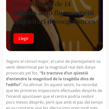
remodelació de 14
milions amb finançament
majoritari d’assegurances
Llegir
Segons el cònsol major, el canvi de plantejament va
venir determinat per la magnitud real dels danys
provocats pel foc.
“Es tractava d’un qüestió
d’entendre la magnitud de la tragèdia dins de
l’edifici”
, ha afirmat. En aquest sentit, ha recordat
que les primeres inspeccions efectuades després de
l’incendi apuntaven que el centre podria reobrir
pocs mesos després, però que amb el pas del temps
es va constatar que les afectacions eren molt més