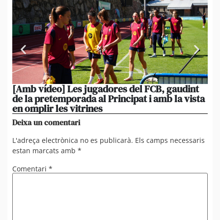
[Amb vídeo] Les jugadores del FCB, gaudint
El
de la pretemporada al Principat i amb la vista
ni
en omplir les vitrines
ag
Deixa un comentari
L'adreça electrònica no es publicarà.
Els camps necessaris
estan marcats amb
*
Comentari
*