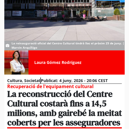
La reinauguració oficial del Centre Cultural tindrà lloc el pròxim 25 de juny. |
Marvin Arquíñigo
Laura Gómez Rodríguez
Cultura
,
Societat
Publicat:
4 juny, 2026 - 20:06 CEST
Recuperació de l'equipament cultural
La reconstrucció del Centre
Cultural costarà fins a 14,5
milions, amb gairebé la meitat
coberts per les asseguradores