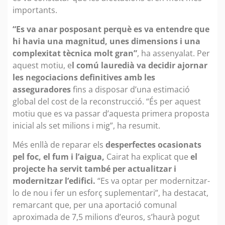
importants.
“Es va anar posposant perquè es va entendre que
hi havia una magnitud, unes dimensions i una
complexitat tècnica molt gran”
, ha assenyalat. Per
aquest motiu, e
l comú lauredià va decidir ajornar
les negociacions definitives amb les
asseguradores
fins a disposar d’una estimació
global del cost de la reconstrucció. “És per aquest
motiu que es va passar d’aquesta primera proposta
inicial als set milions i mig”, ha resumit.
Més enllà de reparar els
desperfectes ocasionats
pel foc, el fum i l’aigua,
Cairat ha explicat que
el
projecte ha servit també per actualitzar i
modernitzar l’edifici.
“Es va optar per modernitzar-
lo de nou i fer un esforç suplementari”, ha destacat,
remarcant que, per una aportació comunal
aproximada de 7,5 milions d’euros, s’haurà pogut