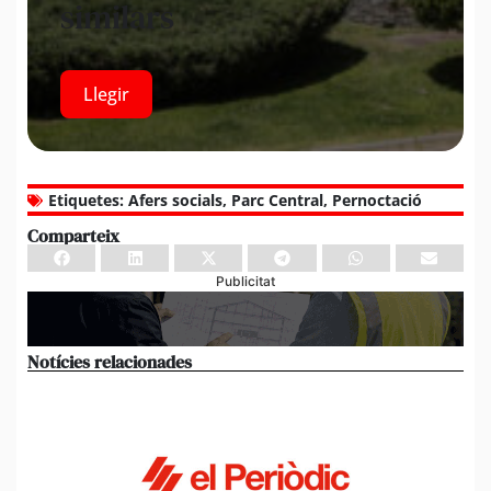
similars
Llegir
Etiquetes:
Afers socials
,
Parc Central
,
Pernoctació
Comparteix
Publicitat
Notícies relacionades