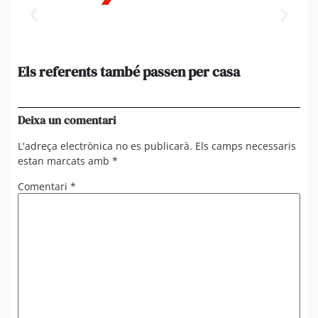
Els referents també passen per casa
El
de
en 
Deixa un comentari
L'adreça electrònica no es publicarà.
Els camps necessaris
estan marcats amb
*
Comentari
*