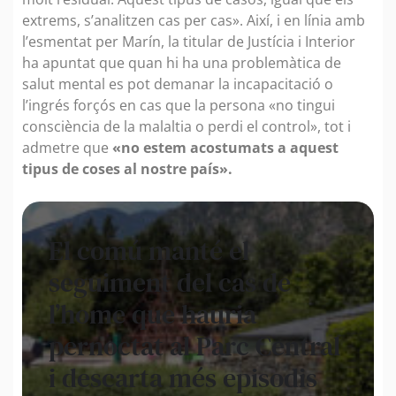
extrems, s’analitzen cas per cas». Així, i en línia amb
l’esmentat per Marín, la titular de Justícia i Interior
ha apuntat que quan hi ha una problemàtica de
salut mental es pot demanar la incapacitació o
l’ingrés forçós en cas que la persona «no tingui
consciència de la malaltia o perdi el control», tot i
admetre que
«no estem acostumats a aquest
tipus de coses al nostre país».
El comú manté el
seguiment del cas de
l’home que hauria
pernoctat al Parc Central
i descarta més episodis