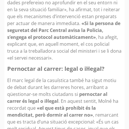
dades prefereixo no aprofundir en el seu entorn ni
en la seva situació familiar», ha afirmat, tot i reiterar
que els mecanismes d’intervenció estan preparats
per actuar de manera immediata.
«Si la persona de
seguretat del Parc Central avisa la Policia,
s’engega el protocol automàticament»
, ha afegit,
explicant que, en aquell moment, el cos policial
truca a la treballadora social del ministeri i se li dona
«el servei necessari».
Pernoctar al carrer: legal o il·legal?
El marc legal de la casuística també ha sigut motiu
de debat durant les darreres hores, arribant a
qüestionar-se molts ciutadans si
pernoctar al
carrer és legal o il·legal
. En aquest sentit, Molné ha
recordat que
«el que està prohibit és la
mendicitat, però dormir al carrer no»
, remarcant
que es tracta d’una situació excepcional: «És un cas
molt residual. Aquest tipus de casos, igual que els