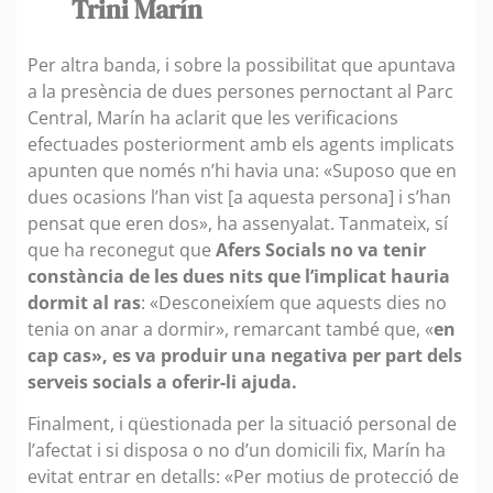
Trini Marín
Per altra banda, i sobre la possibilitat que apuntava
a la presència de dues persones pernoctant al Parc
Central, Marín ha aclarit que les verificacions
efectuades posteriorment amb els agents implicats
apunten que només n’hi havia una: «Suposo que en
dues ocasions l’han vist [a aquesta persona] i s’han
pensat que eren dos», ha assenyalat. Tanmateix, sí
que ha reconegut que
Afers Socials no va tenir
constància de les dues nits que l’implicat hauria
dormit al ras
: «Desconeixíem que aquests dies no
tenia on anar a dormir», remarcant també que, «
en
cap cas», es va produir una negativa per part dels
serveis socials a oferir-li ajuda.
Finalment, i qüestionada per la situació personal de
l’afectat i si disposa o no d’un domicili fix, Marín ha
evitat entrar en detalls: «Per motius de protecció de