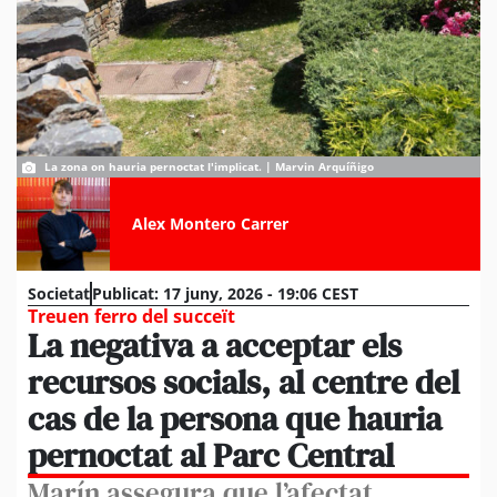
La zona on hauria pernoctat l'implicat. | Marvin Arquíñigo
Alex Montero Carrer
Societat
Publicat:
17 juny, 2026 - 19:06 CEST
Treuen ferro del succeït
La negativa a acceptar els
recursos socials, al centre del
cas de la persona que hauria
pernoctat al Parc Central
Marín assegura que l’afectat