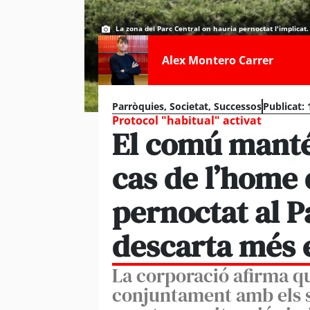
La zona del Parc Central on hauria pernoctat l'implicat
Alex Montero Carrer
Parròquies
,
Societat
,
Successos
Publicat:
Protocol "habitual" activat
El comú manté
cas de l’home 
pernoctat al P
descarta més e
La corporació afirma qu
conjuntament amb els s