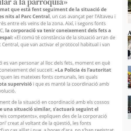
ilar a la parròquia»
rmat que està fent seguiment de la situació de
s nits al Parc Central
, un cas avançat per l’Altaveu i
s entre els veïns de la zona. Així, i segons fonts
IC,
la corporació va tenir coneixement dels fets a
A
’espai:
«El comú té constància de la situació arran de
rc Central, que van activar el protocol habitual i van
ió es van personar al lloc dels fets, moment en què
 coneixement del succeït.
«La Policia és l’autoritat
rquen les mateixes fonts comunals, les quals
ota supervisió
i que es manté la coordinació amb
volució.
ment de la situació en coordinació amb els cossos
e una situació similar, s’actuarà seguint el
rveis competents», expliquen des de la corporació
i’ creat al voltant de la qüestió, les fonts
un cas aïllat i que, a hores d’ara, no s’han registrat