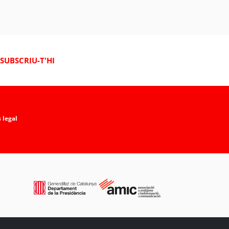
SUBSCRIU-T'HI
 legal