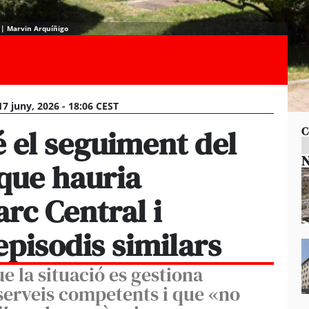
. | Marvin Arquíñigo
17 juny, 2026 - 18:06 CEST
 el seguiment del
C
N
que hauria
arc Central i
pisodis similars
e la situació es gestiona
erveis competents i que «no