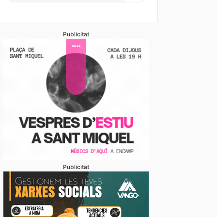
anyada de calamarsa no dona treva
Publicitat
Publicitat