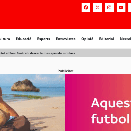
a
Educació
Esports
Entrevistes
Opinió
Editorial
Necrològiq
ultura
Educació
Esports
Entrevistes
Opinió
Editorial
Necro
t al Parc Central i descarta més episodis similars
Publicitat