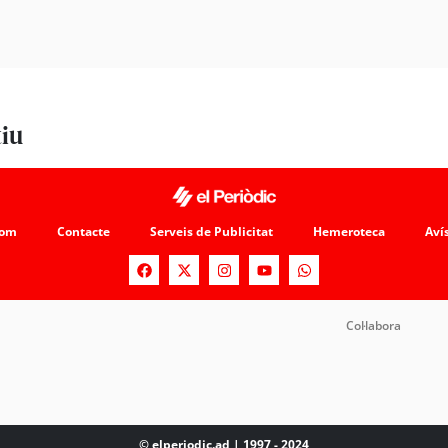
tiu
som
Contacte
Serveis de Publicitat
Hemeroteca
Avís
Col·labora
© elperiodic.ad | 1997 - 2024