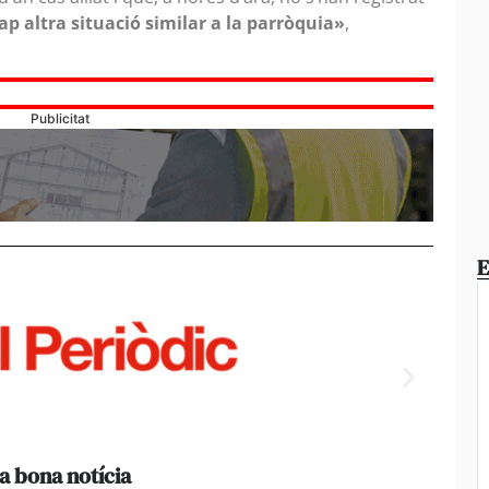
p altra situació similar a la parròquia»
,
Publicitat
E
a bona notícia
[Amb 