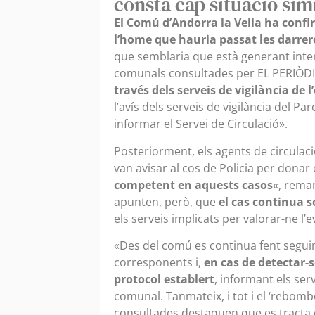
consta cap situació sim
El Comú d’Andorra la Vella ha confi
l’home que hauria passat les darrere
que semblaria que està generant interè
comunals consultades per EL PERIÒD
través dels serveis de vigilància de l
l’avís dels serveis de vigilància del Pa
informar el Servei de Circulació».
Posteriorment, els agents de circulac
van avisar al cos de Policia per donar
competent en aquests casos
«, rema
apunten, però, que
el cas continua s
els serveis implicats per valorar-ne l’e
«Des del comú es continua fent segui
corresponents i,
en cas de detectar-s
protocol establert
, informant els se
comunal. Tanmateix, i tot i el ‘rebombor
consultades destaquen que es tracta d’