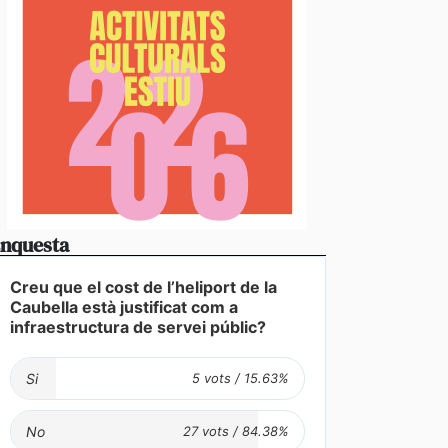
nquesta
Creu que el cost de l’heliport de la
Caubella està justificat com a
infraestructura de servei públic?
Si
vídeos] L’arribada d’una esperada i intensa tempesta
No