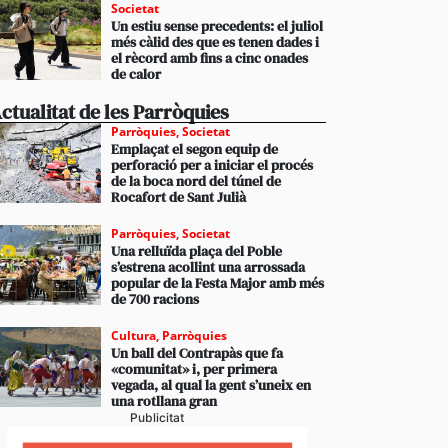
Societat
Un estiu sense precedents: el juliol
més càlid des que es tenen dades i
el rècord amb fins a cinc onades
de calor
ctualitat de les Parròquies
Parròquies
,
Societat
Emplaçat el segon equip de
perforació per a iniciar el procés
de la boca nord del túnel de
Rocafort de Sant Julià
Parròquies
,
Societat
Una relluïda plaça del Poble
s’estrena acollint una arrossada
popular de la Festa Major amb més
de 700 racions
Cultura
,
Parròquies
Un ball del Contrapàs que fa
«comunitat» i, per primera
vegada, al qual la gent s’uneix en
una rotllana gran
Publicitat