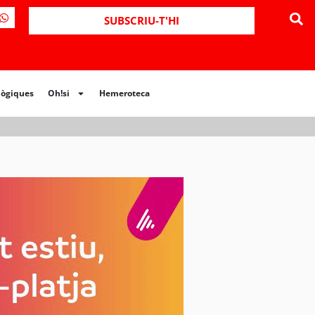
ues
Oh!si
Hemeroteca
SUBSCRIU-T'HI
lògiques
Oh!si
Hemeroteca