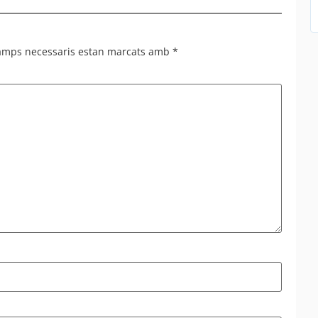
acomp
camps necessaris estan marcats amb
*