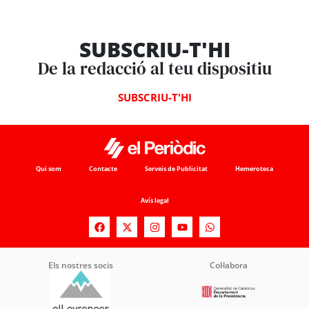
SUBSCRIU-T'HI
De la redacció al teu dispositiu
SUBSCRIU-T'HI
Qui som
Contacte
Serveis de Publicitat
Hemeroteca
Avís legal
Els nostres socis
Col·labora