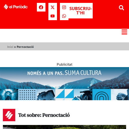
SUBSCRIU-
T'HI
Inici
»
Pernoctació
Publicitat
Tot sobre: Pernoctació