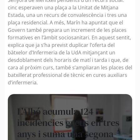
cinc esperaven una plaça a la Unitat de Mitjana
Estada, una un recurs de convalescència i tres una
plaça residencial. A més, Marín ha apuntat que el
Govern també prepara un increment de les places
formatives en l’àmbit sociosanitari. En aquest sentit,
explica que ja s’ha previst duplicar l’oferta del
bàtxelor d’Infermeria de la UdA mitjançant un
desdoblament dels horaris de matí i tarda i que, de
cara al pròxim curs, també s’ampliaran les places del
batxillerat professional de tècnic en cures auxiliars
d’infermeria.
L’Albó acumula 124
incidències greus en tres
anys i suma una segona