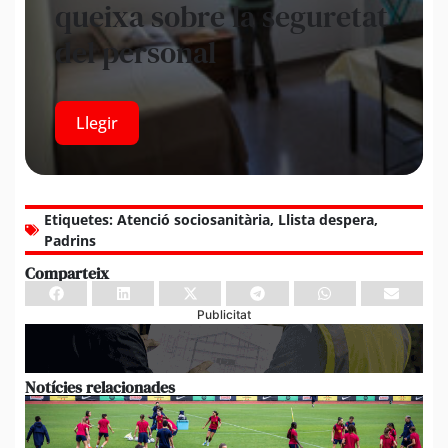
queixa sobre la seguretat
del personal
Llegir
Etiquetes:
Atenció sociosanitària
,
Llista despera
,
Padrins
Comparteix
Publicitat
Notícies relacionades