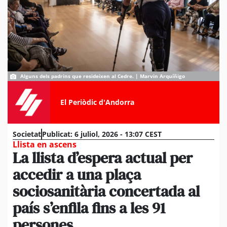
Alguns dels padrins que resideixen al Cedre. | Marvin Arquíñigo
El Periòdic d'Andorra
Societat
Publicat:
6 juliol, 2026 - 13:07 CEST
Llista en ascens
La llista d’espera actual per
accedir a una plaça
sociosanitària concertada al
país s’enfila fins a les 91
persones