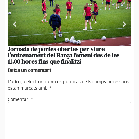
Jornada de portes obertes per viure
La
l’entrenament del Barça femení des de les
tu
11.00 hores fins que finalitzi
que
Deixa un comentari
L'adreça electrònica no es publicarà.
Els camps necessaris
estan marcats amb
*
Comentari
*