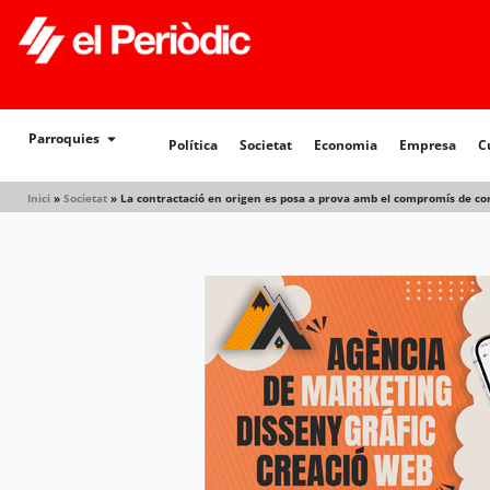
Política
Societat
Economia
Empresa
Cultur
Parroquies
Política
Societat
Economia
Empresa
C
Inici
»
Societat
»
La contractació en origen es posa a prova amb el compromís de corr