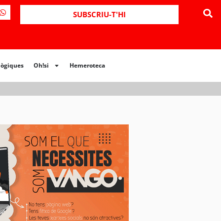
ues
Oh!si
Hemeroteca
SUBSCRIU-T'HI
lògiques
Oh!si
Hemeroteca