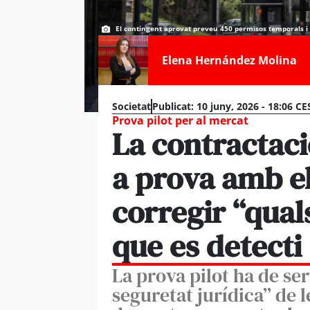
El contingent aprovat preveu 450 permisos temporals i 
Elena Hernández Molina
Societat
Publicat:
10 juny, 2026 - 18:06 CE
Prova pilot per al mercat
La contractaci
a prova amb e
corregir “qual
que es detecti
La prova pilot ha de ser
seguretat jurídica” de l