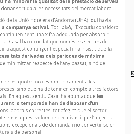
ir a millorar la qualitat de la prestació de serveis
 a donar sortida a les necessitats del mercat laboral.
ició de la Unió Hotelera d’Andorra (UHA), qui havia
 la campanya estival.
Tot i això, l’Executiu considera
 continuen sent una xifra adequada per absorbir
ística. Casal ha recordat que només els sectors de
dir a aquest contingent especial i ha insistit que
la
cessitats derivades dels períodes de màxima
de minimitzar respecte de l’any passat, sinó de
E
ió de les quotes no respon únicament a les
preses, sinó que ha de tenir en compte altres factors
 país. En aquest sentit, Casal ha apuntat que
les
 durant la temporada han de disposar d’un
ons laborals correctes, tot afegint que el sector
nt sense aquest volum de permisos i que l’objectiu
cions excepcionals de demanda i no convertir-se en
turals de personal.