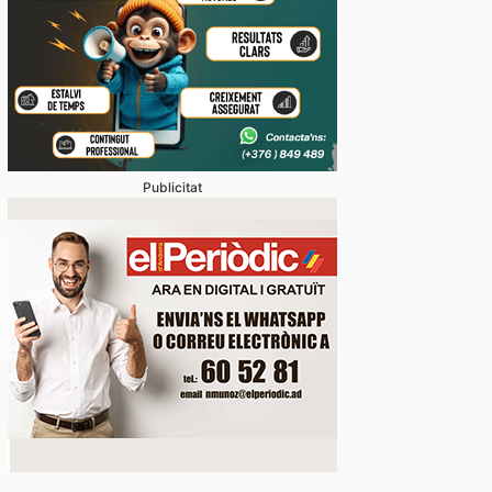
Publicitat
stabliments es fan forts davant una demanda enorme 
 en un juliol que ja és històric