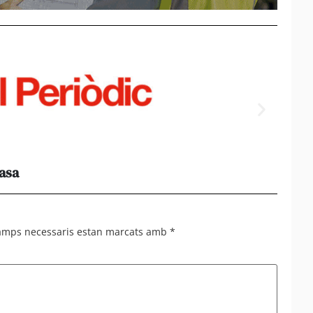
casa
Els e
al 95%
camps necessaris estan marcats amb
*