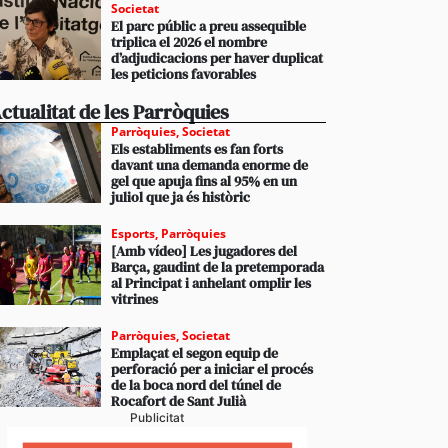
Societat
El parc públic a preu assequible
triplica el 2026 el nombre
d’adjudicacions per haver duplicat
les peticions favorables
ctualitat de les Parròquies
Parròquies
,
Societat
Els establiments es fan forts
davant una demanda enorme de
gel que apuja fins al 95% en un
juliol que ja és històric
Esports
,
Parròquies
[Amb vídeo] Les jugadores del
Barça, gaudint de la pretemporada
al Principat i anhelant omplir les
vitrines
Parròquies
,
Societat
Emplaçat el segon equip de
perforació per a iniciar el procés
de la boca nord del túnel de
Rocafort de Sant Julià
Publicitat