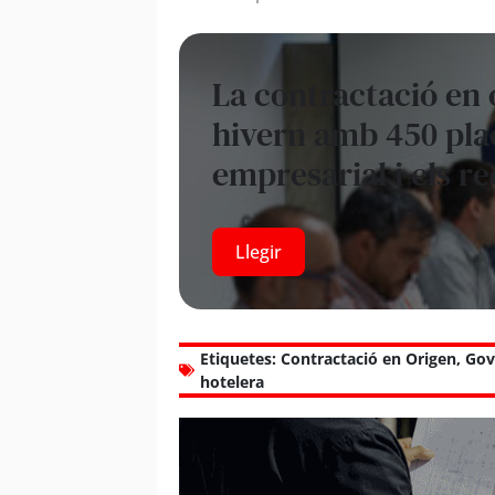
La contractació en 
hivern amb 450 plac
empresarial i els re
Llegir
Etiquetes:
Contractació en Origen
,
Gov
hotelera