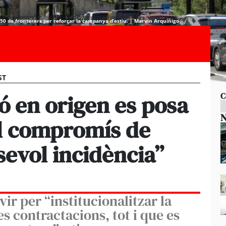
50 de fronterers per reforçar la campanya d’estiu. | Marvin Arquíñigo
ST
ó en origen es posa
C
N
l compromís de
sevol incidència”
vir per “institucionalitzar la
es contractacions, tot i que es