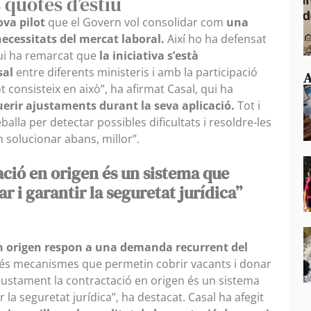
 quotes d’estiu
ova pilot
que el Govern vol consolidar com
una
ecessitats del mercat laboral.
Així ho ha defensat
qui ha remarcat que
la iniciativa s’està
sal
entre diferents ministeris i amb la participació
A
t consisteix en això”, ha afirmat Casal, qui ha
erir ajustaments durant la seva aplicació.
Tot i
balla per detectar possibles dificultats i resoldre-les
 solucionar abans, millor”.
ció en origen és un sistema que
r i garantir la seguretat jurídica”
n origen respon a una demanda recurrent del
és mecanismes que permetin cobrir vacants i donar
 “Justament la contractació en origen és un sistema
r la seguretat jurídica”, ha destacat. Casal ha afegit