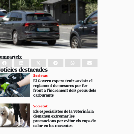
omparteix
otícies destacades
Societat
El Govern espera tenir «aviat» el
reglament de mesures per fer
front a l’increment dels preus dels
carburants
Societat
Els especialistes de la veterinària
demanen extremar les
precaucions per evitar els cops de
calor en les mascotes