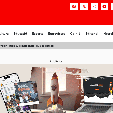
a
Educació
Esports
Entrevistes
Opinió
Editorial
Necrològiq
ultura
Educació
Esports
Entrevistes
Opinió
Editorial
Necro
egir “qualsevol incidència” que es detecti
Publicitat