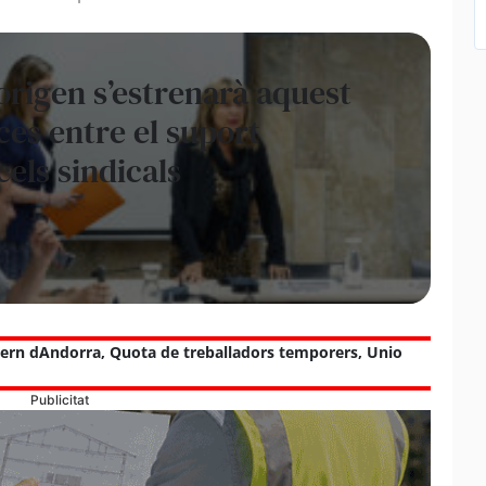
origen s’estrenarà aquest
es entre el suport
cels sindicals
ern dAndorra
,
Quota de treballadors temporers
,
Unio
Publicitat