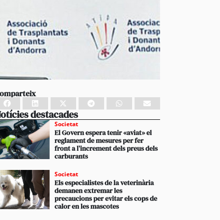
omparteix
otícies destacades
Societat
El Govern espera tenir «aviat» el
reglament de mesures per fer
front a l’increment dels preus dels
carburants
Societat
Els especialistes de la veterinària
demanen extremar les
precaucions per evitar els cops de
calor en les mascotes