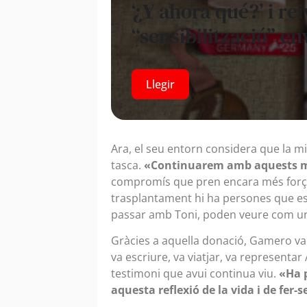
‘¿Y ahora qué?’ i re
“sensibilització” en
Llegir
Ara, el seu entorn considera que la m
tasca.
«Continuarem amb aquests miss
compromís que pren encara més forç
trasplantament hi ha persones que e
passar amb Toni, poden veure com una
Gràcies a aquella donació, Gamero va 
va escriure, va viatjar, va representar
testimoni que avui continua viu.
«Ha 
aquesta reflexió de la vida i de fer-