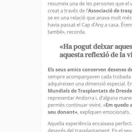
resumeix una de les persones que el v
creat a través de l’
Associació de tras
se en una relació que anava molt més 
havia passat el Cap d’Any a casa. Ére
també», recorda.
«Ha pogut deixar aques
aquesta reflexió de la v
Els seus amics conserven desenes d
sempre acompanyaven cada trobada f
adquireixen una dimensió especial. Ent
Mundials de Trasplantats de Dresde
representar Andorra i, d’alguna maner
permès continuar vivint. «
Em quedo a
seu donant»
, expliquen emocionats.
Aquella experiència encaixava perfec
després del trasplantament. En el seu 