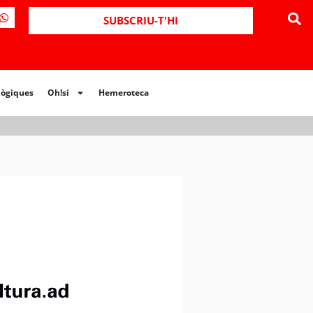
SUBSCRIU-T'HI
lògiques
Oh!si
Hemeroteca