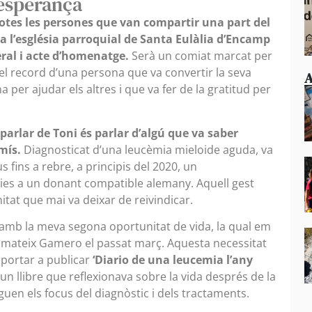
 esperança
totes les persones que van compartir una part del
 l’església parroquial de Santa Eulàlia d’Encamp
ral i acte d’homenatge.
Serà un comiat marcat per
el record d’una persona que va convertir la seva
A
 per ajudar els altres i que va fer de la gratitud per
parlar de Toni és parlar d’algú que va saber
omís.
Diagnosticat d’una leucèmia mieloide aguda, va
 fins a rebre, a principis del 2020, un
cies a un donant compatible alemany. Aquell gest
tat que mai va deixar de reivindicar.
r amb la meva segona oportunitat de vida, la qual em
l mateix Gamero el passat març. Aquesta necessitat
 portar a publicar
‘Diario de una leucemia l’any
 un llibre que reflexionava sobre la vida després de la
guen els focus del diagnòstic i dels tractaments.