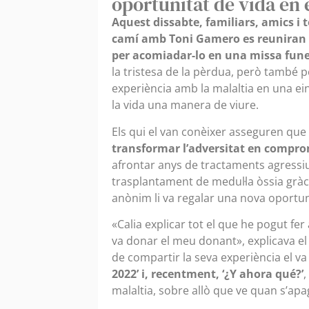
oportunitat de vida en
Aquest dissabte, familiars, amics i 
camí amb Toni Gamero es reuniran a
per acomiadar-lo en una missa fune
la tristesa de la pèrdua, però també p
experiència amb la malaltia en una eina
la vida una manera de viure.
Els qui el van conèixer asseguren que
transformar l’adversitat en compr
afrontar anys de tractaments agressius
trasplantament de medul·la òssia grà
anònim li va regalar una nova oportuni
«Calia explicar tot el que he pogut fe
va donar el meu donant», explicava e
de compartir la seva experiència el va
2022’ i, recentment, ‘¿Y ahora qué?’
,
malaltia, sobre allò que ve quan s’apa