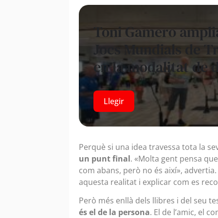
Toni Gamero amplia
Jocs Mundials de T
en la modalitat de 
Llegir
Perquè si una idea travessa tota la se
un punt final
. «Molta gent pensa que
com abans, però no és així», advertia.
aquesta realitat i explicar com es rec
Però més enllà dels llibres i del seu t
és el de la persona
. El de l’amic, el c