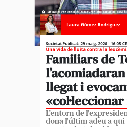
Els qui el van conèixer asseguren que parlar de Toni é
Laura Gómez Rodríguez
Societat
Publicat:
29 maig, 2026 - 16:05 C
Una vida de lluita contra la leucèm
Familiars de 
l’acomiadaran 
llegat i evocan
«col·lecciona
L'entorn de l'expreside
dona l'últim adeu a qui