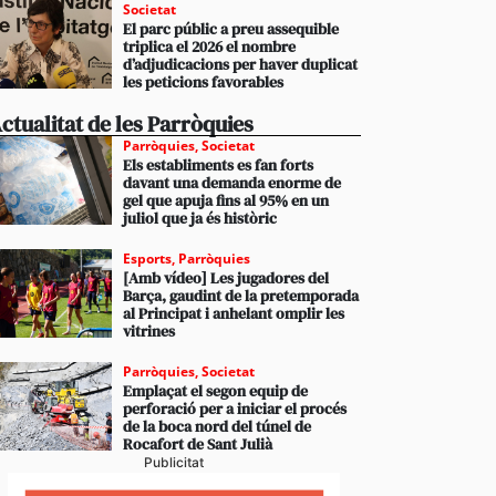
Societat
El parc públic a preu assequible
triplica el 2026 el nombre
d’adjudicacions per haver duplicat
les peticions favorables
ctualitat de les Parròquies
Parròquies
,
Societat
Els establiments es fan forts
davant una demanda enorme de
gel que apuja fins al 95% en un
juliol que ja és històric
Esports
,
Parròquies
[Amb vídeo] Les jugadores del
Barça, gaudint de la pretemporada
al Principat i anhelant omplir les
vitrines
Parròquies
,
Societat
Emplaçat el segon equip de
perforació per a iniciar el procés
de la boca nord del túnel de
Rocafort de Sant Julià
Publicitat