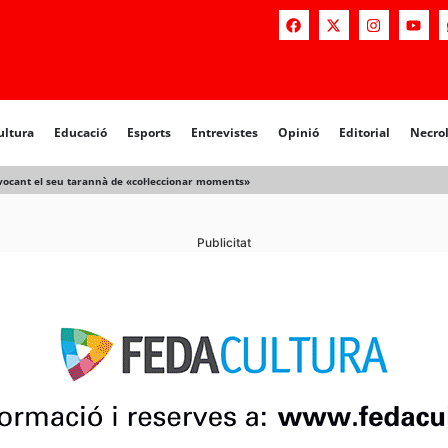
ultura
Educació
Esports
Entrevistes
Opinió
Editorial
Necro
evocant el seu tarannà de «col·leccionar moments»
Publicitat