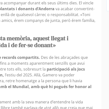
a acompanyar durant els seus últims dies. El vincle
plantats i donants d’Andorra
va acabar convertint-
enllà de qualsevol càrrec o responsabilitat. «Toni
m amics, érem companys de junta, però érem família,
ta memòria, aquest llegat i
ida i de fer-se donant»
e records compartits.
Des de les abraçades que
ins a moments aparentment senzills que avui
re tots ells, sobresurt la
participació als Jocs
n,
l’estiu del 2025. Allà, Gamero va poder
a, retre homenatge a la persona que li havia
mb el Mundial, amb què hi pogués fer honor al
tament amb la seva manera d’entendre la vida
llibre també parlava de «tot allò que creia que mai