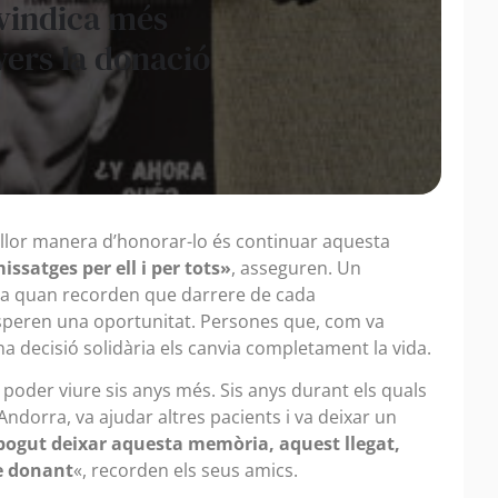
ivindica més
vers la donació
illor manera d’honorar-lo és continuar aquesta
atges per ell i per tots»
, asseguren. Un
a quan recorden que darrere de cada
speren una oportunitat. Persones que, com va
 decisió solidària els canvia completament la vida.
poder viure sis anys més. Sis anys durant els quals
 Andorra, va ajudar altres pacients i va deixar un
pogut deixar aquesta memòria, aquest llegat,
se donant
«, recorden els seus amics.