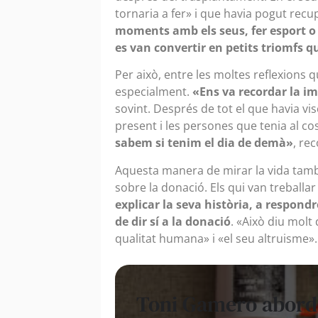
tornaria a fer» i que havia pogut recu
moments amb els seus, fer esport 
es van convertir en petits triomfs q
Per això, entre les moltes reflexions 
especialment.
«Ens va recordar la i
sovint. Després de tot el que havia vis
present i les persones que tenia al co
sabem si tenim el dia de demà»
, re
Aquesta manera de mirar la vida tamb
sobre la donació. Els qui van treball
explicar la seva història, a respond
de dir sí a la donació
. «Això diu molt
qualitat humana» i «el seu altruisme».
Toni Gamero aborda