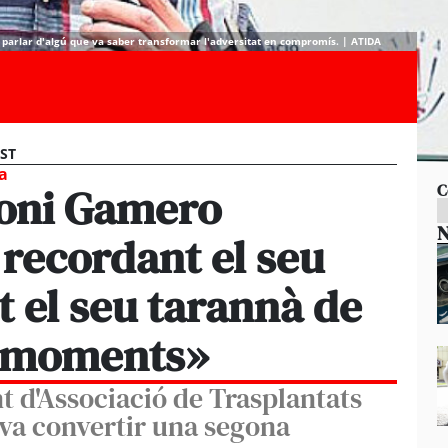
s parlar d'algú que va saber transformar l'adversitat en compromís. | ATIDA
EST
ia
Toni Gamero
C
N
recordant el seu
t el seu tarannà de
r moments»
nt d'Associació de Trasplantats
 va convertir una segona