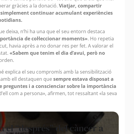
perar gràcies a la donació.
Viatjar, compartir
o simplement continuar acumulant experiències
uotidians.
que deixa, n’hi ha una que el seu entorn destaca
mportància de col·leccionar moments»
. Ho repetia
cut, havia après a no donar res per fet. A valorar el
stat.
«Sabem que tenim el dia d’avui, però no
corden.
é explica el seu compromís amb la sensibilització
ar amb ell destaquen que
sempre estava disposat a
re preguntes i a conscienciar sobre la importància
 d’ell com a persona», afirmen, tot ressaltant «la seva
 el “després” del càncer a