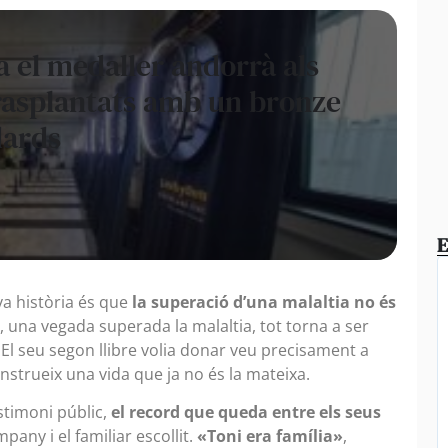
 el medaller andorrà als
rasplantats amb un bronze
dards
E
va història és que
la superació d’una malaltia no és
, una vegada superada la malaltia, tot torna a ser
 El seu segon llibre volia donar veu precisament a
onstrueix una vida que ja no és la mateixa.
estimoni públic,
el record que queda entre els seus
ompany i el familiar escollit.
«Toni era família»
,