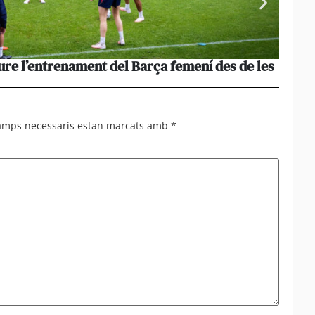
ure l’entrenament del Barça femení des de les
La pèr
més le
camps necessaris estan marcats amb
*