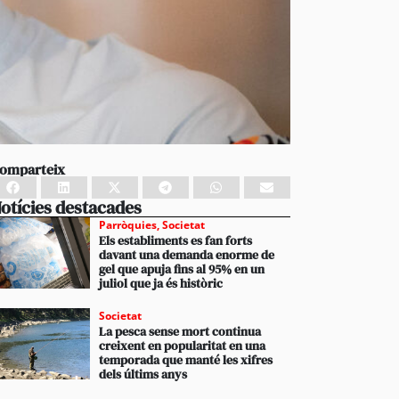
omparteix
otícies destacades
Parròquies
,
Societat
Els establiments es fan forts
davant una demanda enorme de
gel que apuja fins al 95% en un
juliol que ja és històric
Societat
La pesca sense mort continua
creixent en popularitat en una
temporada que manté les xifres
dels últims anys