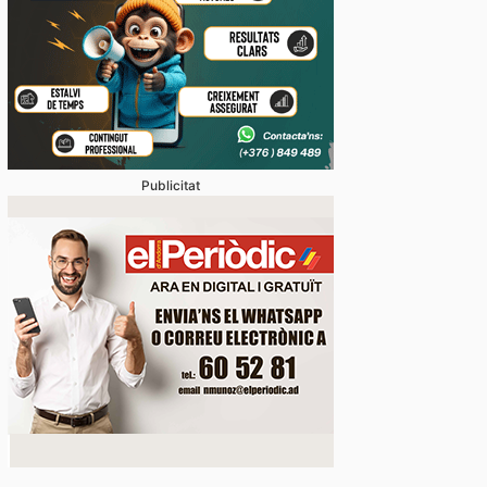
dua de presència del català en el sector turístic ev
s queixes de residents i visitants
Publicitat