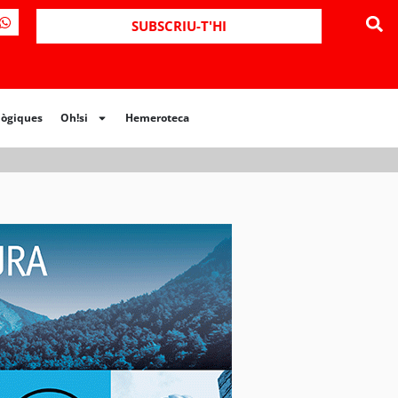
ues
Oh!si
Hemeroteca
SUBSCRIU-T'HI
lògiques
Oh!si
Hemeroteca