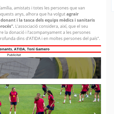
família, amistats i totes les persones que van
uests anys, alhora que ha volgut
agrair
donant i la tasca dels equips mèdics i sanitaris
procés”.
L’associació considera, així, que el seu
re la donació i l’acompanyament a les persones
ofunda dins d’ATIDA i en moltes persones del país”.
Donants
,
ATIDA
,
Toni Gamero
Publicitat