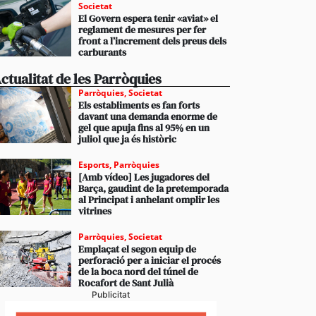
Societat
El Govern espera tenir «aviat» el
reglament de mesures per fer
front a l’increment dels preus dels
carburants
ctualitat de les Parròquies
Parròquies
,
Societat
Els establiments es fan forts
davant una demanda enorme de
gel que apuja fins al 95% en un
juliol que ja és històric
Esports
,
Parròquies
[Amb vídeo] Les jugadores del
Barça, gaudint de la pretemporada
al Principat i anhelant omplir les
vitrines
Parròquies
,
Societat
Emplaçat el segon equip de
perforació per a iniciar el procés
de la boca nord del túnel de
Rocafort de Sant Julià
Publicitat