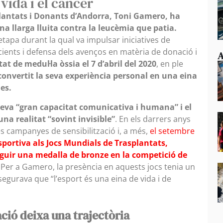
 vida i el càncer
splantats i Donants d’Andorra, Toni Gamero, ha
 llarga lluita contra la leucèmia que patia.
tapa durant la qual va impulsar iniciatives de
ents i defensa dels avenços en matèria de donació i
A
at de medul·la òssia el 7 d’abril del 2020
, en ple
convertit la seva experiència personal en una eina
es.
 seva “gran capacitat comunicativa i humana” i el
a realitat “sovint invisible”
. En els darrers anys
s campanyes de sensibilització i, a més,
el setembre
sportiva als Jocs Mundials de Trasplantats,
guir una medalla de bronze en la competició de
Per a Gamero, la presència en aquests jocs tenia un
egurava que “l’esport és una eina de vida i de
ació deixa una trajectòria