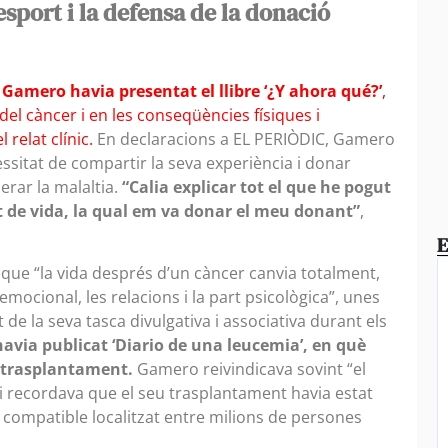
’esport i la defensa de la donació
,
Gamero havia presentat el llibre ‘¿Y ahora qué?’
,
el càncer i en les conseqüències físiques i
relat clínic.
En declaracions a EL PERIÒDIC, Gamero
cessitat de compartir la seva experiència i donar
erar la malaltia.
“Calia explicar tot el que he pogut
 de vida, la qual em va donar el meu donant”
,
E
 que “la vida després d’un càncer canvia totalment,
t emocional, les relacions i la part psicològica”, unes
e la seva tasca divulgativa i associativa durant els
via publicat ‘Diario de una leucemia’, en què
el trasplantament.
Gamero reivindicava sovint “el
 i recordava que el seu trasplantament havia estat
compatible localitzat entre milions de persones