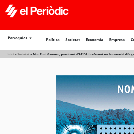
Política
Societat
Economia
Empresa
Cultur
Parroquies
Política
Societat
Economia
Empresa
C
Inici
»
Societat
»
Mor Toni Gamero, president d’ATIDA i referent en la donació d’òrgan