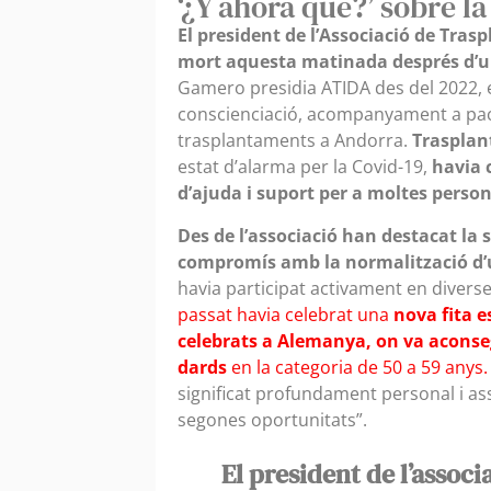
‘¿Y ahora qué?’ sobre la
El president de l’Associació de Tra
mort aquesta matinada després d’una
Gamero presidia ATIDA des del 2022, e
conscienciació, acompanyament a paci
trasplantaments a Andorra.
Trasplant
estat d’alarma per la Covid-19,
havia 
d’ajuda i suport per a moltes person
Des de l’associació han destacat la
compromís amb la normalització d’un
havia participat activament en diverse
passat havia celebrat una
nova fita e
celebrats a Alemanya, on va aconse
dards
en la categoria de 50 a 59 anys.
significat profundament personal i ass
segones oportunitats”.
El president de l’associ