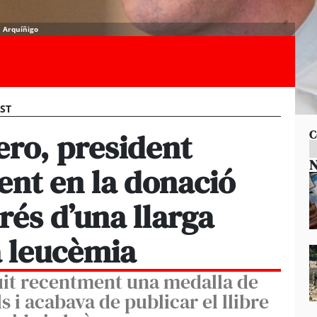
n Arquíñigo
EST
ro, president
C
N
rent en la donació
rés d’una llarga
la leucèmia
it recentment una medalla de
 i acabava de publicar el llibre