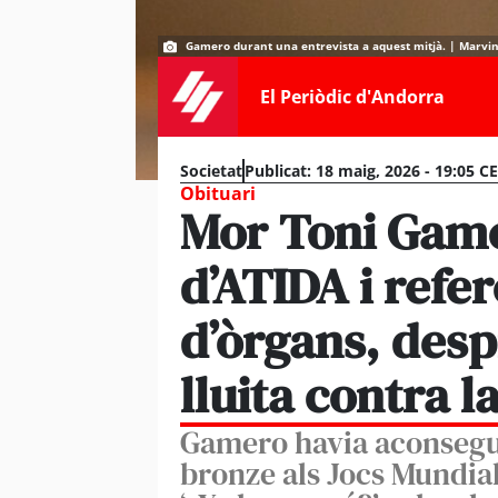
Gamero durant una entrevista a aquest mitjà. | Marvi
El Periòdic d'Andorra
Societat
Publicat:
18 maig, 2026 - 19:05 C
Obituari
Mor Toni Game
d’ATIDA i refe
d’òrgans, desp
lluita contra 
Gamero havia aconsegu
bronze als Jocs Mundials