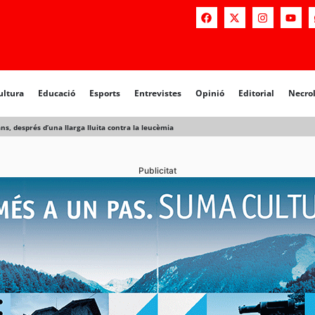
a
Educació
Esports
Entrevistes
Opinió
Editorial
Necrològiq
ultura
Educació
Esports
Entrevistes
Opinió
Editorial
Necro
s, després d’una llarga lluita contra la leucèmia
Publicitat