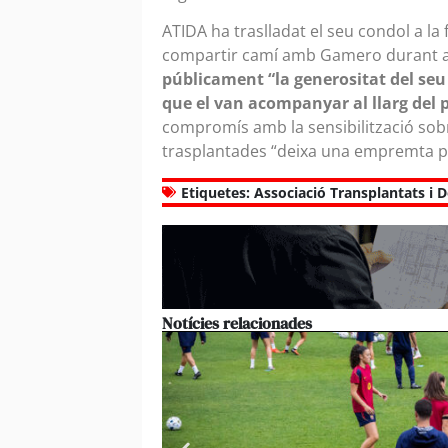
ATIDA ha traslladat el seu condol a la 
compartir camí amb Gamero durant aq
públicament “la generositat del seu 
que el van acompanyar al llarg del 
compromís amb la sensibilització sob
trasplantades “deixa una empremta pr
Etiquetes:
Associació Transplantats i 
Notícies relacionades