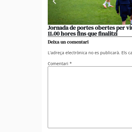
Jornada de portes obertes per vi
11.00 hores fins que finalitzi
Deixa un comentari
L'adreça electrònica no es publicarà.
Els 
Comentari
*