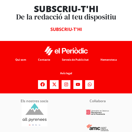
SUBSCRIU-T'HI
De la redacció al teu dispositiu
SUBSCRIU-T'HI
Qui som
Contacte
Serveis de Publicitat
Hemeroteca
Avís legal
Els nostres socis
Col·labora