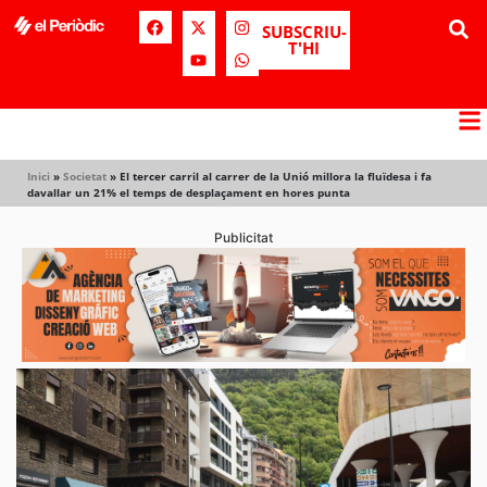
SUBSCRIU-
T'HI
Inici
»
Societat
»
El tercer carril al carrer de la Unió millora la fluïdesa i fa
davallar un 21% el temps de desplaçament en hores punta
Publicitat