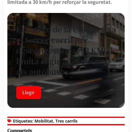
limitada a 30 km/h per reforçar la seguretat.
El carrer de la Unió activa
el tercer carril per
descongestionar el KM0 i
limita el gir a l’esquerra
als autobusos
Llegir
Etiquetes:
Mobilitat
,
Tres carrils
Comparteix