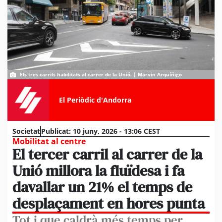
Els tres carrils habilitats al carrer de la Unió. | Marvin Arquíñigo
El Periòdic d'Andorra
Societat
Publicat:
10 juny, 2026 - 13:06 CEST
Mobilitat al centre
El tercer carril al carrer de la
Unió millora la fluïdesa i fa
davallar un 21% el temps de
desplaçament en hores punta
Tot i que caldrà més temps per