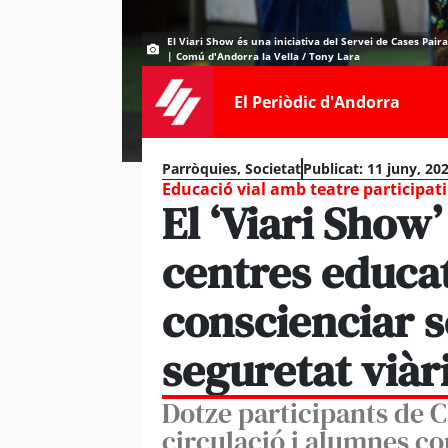
El Viari Show és una iniciativa del Servei de Cases Paira
| Comú d'Andorra la Vella / Tony Lara
El Periòdic d'Andorra
Parròquies
,
Societat
Publicat:
11 juny, 20
Educació vial amb teatre participat
El ‘Viari Show’
centres educat
conscienciar s
seguretat viàr
Dotze participants de C
circulació i alumnes c