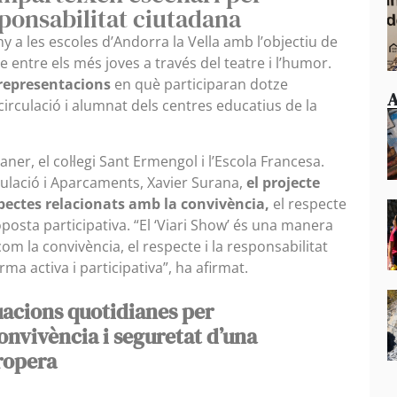
ponsabilitat ciutadana
y a les escoles d’Andorra la Vella amb l’objectiu de
me entre els més joves a través del teatre i l’humor.
 representacions
en què participaran dotze
A
irculació i alumnat dels centres educatius de la
Janer, el col·legi Sant Ermengol i l’Escola Francesa.
culació i Aparcaments, Xavier Surana,
el projecte
pectes relacionats amb la convivència,
el respecte
oposta participativa. “El ‘Viari Show’ és una manera
com la convivència, el respecte i la responsabilitat
rma activa i participativa”, ha afirmat.
uacions quotidianes per
onvivència i seguretat d’una
ropera