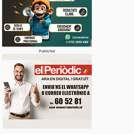
stabliments es fan forts davant una demanda enorme 
 en un juliol que ja és històric
Publicitat