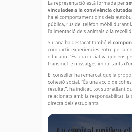
La representació està formada per
se
vinculades a la convivència ciutadan
ha el comportament dins dels autobuso
pública, l’ús del telèfon mòbil durant 
l’alimentació dels animals o la recoll
Surana ha destacat també
el compone
compartir experiències entre persones
educatiu. “És una iniciativa que ens p
transmetre missatges importants d’un
El conseller ha remarcat que la propo
cohesió social. “És una acció de cohe
resultat”, ha indicat, tot subratllant q
relacionats amb la responsabilitat, la 
directa dels estudiants.
La capital unifica e