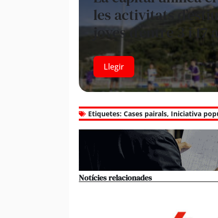
les activitats d’est
joves d’entre 3 i 17 
Llegir
Etiquetes:
Cases pairals
,
Iniciativa pop
Notícies relacionades