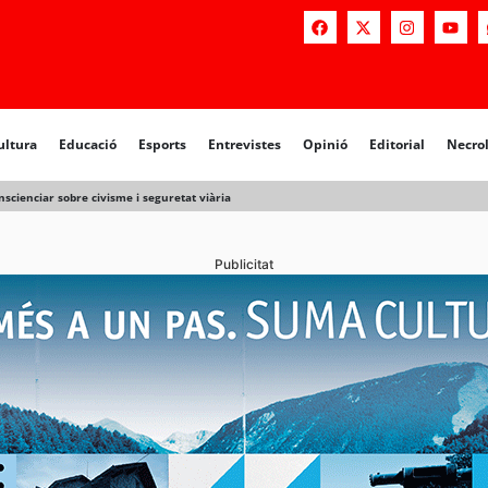
a
Educació
Esports
Entrevistes
Opinió
Editorial
Necrològiq
ultura
Educació
Esports
Entrevistes
Opinió
Editorial
Necro
onscienciar sobre civisme i seguretat viària
Publicitat