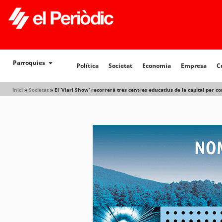
Política
Societat
Economia
Empresa
Cultur
Parroquies
Política
Societat
Economia
Empresa
C
Inici
»
Societat
»
El ‘Viari Show’ recorrerà tres centres educatius de la capital per c