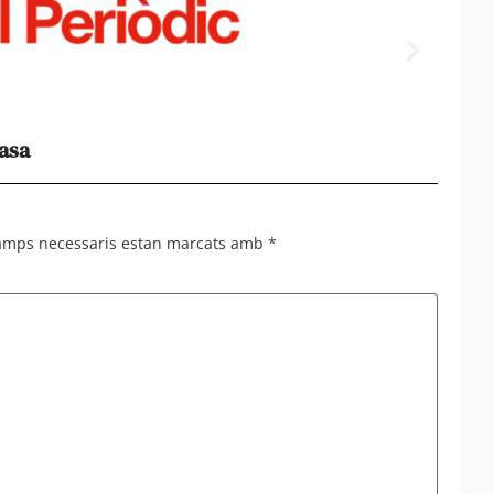
casa
Els e
al 95%
camps necessaris estan marcats amb
*