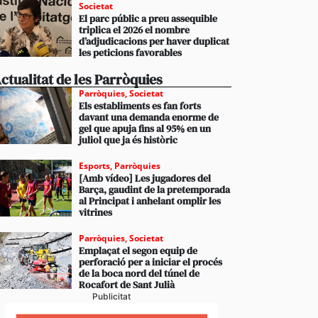
Societat
El parc públic a preu assequible
triplica el 2026 el nombre
d’adjudicacions per haver duplicat
les peticions favorables
ctualitat de les Parròquies
Parròquies
,
Societat
Els establiments es fan forts
davant una demanda enorme de
gel que apuja fins al 95% en un
juliol que ja és històric
Esports
,
Parròquies
[Amb vídeo] Les jugadores del
Barça, gaudint de la pretemporada
al Principat i anhelant omplir les
vitrines
Parròquies
,
Societat
Emplaçat el segon equip de
perforació per a iniciar el procés
de la boca nord del túnel de
Rocafort de Sant Julià
Publicitat