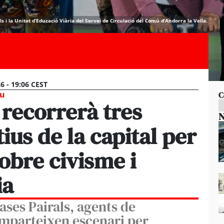
ls i la Unitat d’Educació Viària del Servei de Circulació del Comú d’Andorra la Vella.
26 - 19:06 CEST
iu
C
 recorrerà tres
N
ius de la capital per
obre civisme i
ia
ases Pairals, agents de
omparteixen escenari per