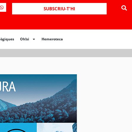
ues
Oh!si
Hemeroteca
SUBSCRIU-T'HI
lògiques
Oh!si
Hemeroteca