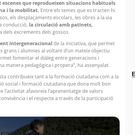
t escenes que reprodueixen situacions habituals
a i la mobilitat.
Entre els temes que es tracten hi
s, els desplaçaments escolars, les obres a la via
la conducció,
la circulació amb patinets,
ida dels excrements dels gossos.
nt intergeneracional
de la iniciativa, que permet
 grans i alumnes al voltant d’un mateix objectiu
ermet fomentar el diàleg entre generacions i
a manera pedagògica i propera”, ha assenyalat.
E
sta contribueix tant a la formació ciutadana com a la
sió social i formació ciutadana que dona molt bon
ue l’activitat afavoreix l’aprenentatge de valors
convivència i el respecte a través de la participació
l canal d’inscripcions per a