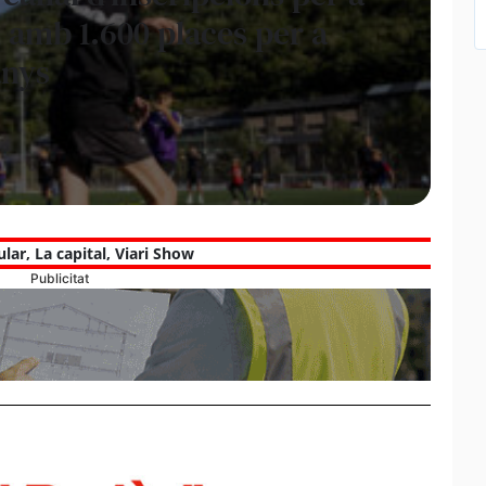
iu amb 1.600 places per a
anys
ular
,
La capital
,
Viari Show
Publicitat