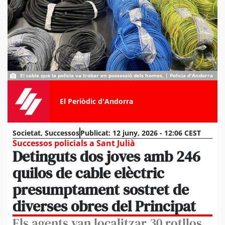
El cable que la policia va trobar en possessió dels homes. | Policia d'Andorra
El Periòdic d'Andorra
Societat
,
Successos
Publicat:
12 juny, 2026 - 12:06 CEST
Successos policials a Sant Julià
Detinguts dos joves amb 246
quilos de cable elèctric
presumptament sostret de
diverses obres del Principat
Els agents van localitzar 30 rotllos