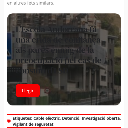
en altres fets similars.
L’Escola Andorrana fa
una crida de confiança
als pares enmig de la
preocupació pel cas de
consum d’LSD
Llegir
Etiquetes:
Cable elèctric
,
Detenció
,
Investigació oberta
,
Vigilant de seguretat