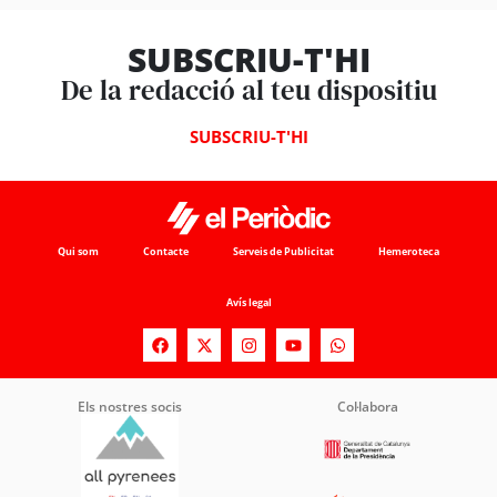
SUBSCRIU-T'HI
De la redacció al teu dispositiu
SUBSCRIU-T'HI
Qui som
Contacte
Serveis de Publicitat
Hemeroteca
Avís legal
Els nostres socis
Col·labora