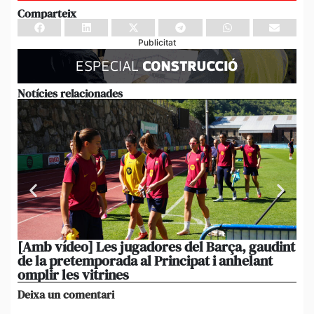
Comparteix
Publicitat
Notícies relacionades
[Amb vídeo] Les jugadores del Barça, gaudint
El
de la pretemporada al Principat i anhelant
ni
omplir les vitrines
ag
Deixa un comentari