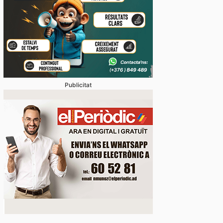
 d’ordre arresta dos turistes durant la nit de dimecr
 per agressió a les parelles
Publicitat