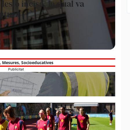
 lesió incisa, la qual va
sutura
,
Mesures
,
Socioeducatives
Publicitat