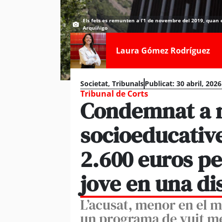
Els fets es remunten a l’1 de novembre del 2019, quan e
Arquíñigo
Laura Gómez Rodríguez
Societat
,
Tribunals
Publicat:
30 abril, 2026
Tribunal de Corts
Condemnat a 
socioeducative
2.600 euros pe
jove en una di
L’acusat, menor en el m
un programa de vuit m