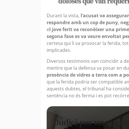
doloses que van requer
Durant la vista,
l’acusat va assegura
respondre amb un cop de puny, nega
e
l jove ferit va reconèixer una prim
segona fase es va veure envoltat pe
certesa qui li va provocar la ferida, t
implicades.
Diversos testimonis van coincidir a de
mentre que la defensa va posar en dubte
presència de vidres a terra com a po
que la ferida podria ser compatible a
aquests dubtes, el tribunal ha conside
sentència no és ferma i es pot recórre
Judici per una agre