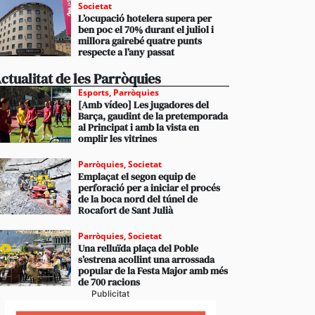
Societat
L’ocupació hotelera supera per
ben poc el 70% durant el juliol i
millora gairebé quatre punts
respecte a l’any passat
ctualitat de les Parròquies
Esports
,
Parròquies
[Amb vídeo] Les jugadores del
Barça, gaudint de la pretemporada
al Principat i amb la vista en
omplir les vitrines
Parròquies
,
Societat
Emplaçat el segon equip de
perforació per a iniciar el procés
de la boca nord del túnel de
Rocafort de Sant Julià
Parròquies
,
Societat
Una relluïda plaça del Poble
s’estrena acollint una arrossada
popular de la Festa Major amb més
de 700 racions
Publicitat