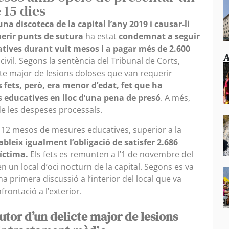
 15 dies
a discoteca de la capital l’any 2019 i causar-li
uerir punts de sutura
ha estat
condemnat a seguir
tives durant vuit mesos i a pagar més de 2.600
A
ivil. Segons la sentència del Tribunal de Corts,
cte major de lesions doloses que van requerir
 fets, però, era menor d’edat, fet que ha
 educatives en lloc d’una pena de presó
. A més,
e les despeses processals.
 de 12 mesos de mesures educatives, superior a la
ableix igualment l’obligació de satisfer 2.686
víctima.
Els fets es remunten a l’1 de novembre del
n un local d’oci nocturn de la capital. Segons es va
na primera discussió a l’interior del local que va
rontació a l’exterior.
utor d’un delicte major de lesions