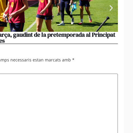
rça, gaudint de la pretemporada al Principat
El cos
es
dijous
camps necessaris estan marcats amb
*