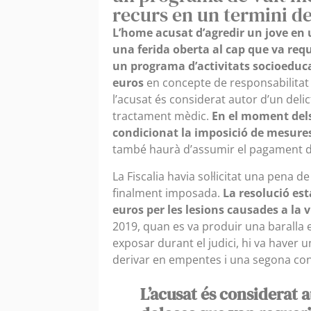
recurs en un termini de
L’home acusat d’agredir un jove en un
una ferida oberta al cap que va req
un programa d’activitats socioeduca
euros
en concepte de responsabilitat c
l’acusat és considerat autor d’un deli
tractament mèdic.
En el moment dels
condicionat la imposició de mesures
també haurà d’assumir el pagament d
La Fiscalia havia sol·licitat una pena
finalment imposada.
La resolució est
euros per les lesions causades a la 
2019, quan es va produir una baralla e
exposar durant el judici, hi va haver u
derivar en empentes i una segona conf
L’acusat és considerat a