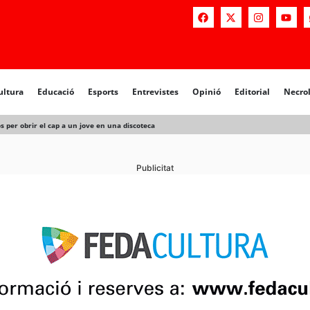
a
Educació
Esports
Entrevistes
Opinió
Editorial
Necrològiq
ultura
Educació
Esports
Entrevistes
Opinió
Editorial
Necro
 per obrir el cap a un jove en una discoteca
Publicitat