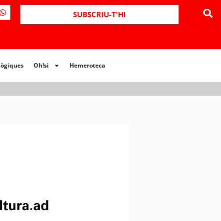
ues
Oh!si
Hemeroteca
SUBSCRIU-T'HI
lògiques
Oh!si
Hemeroteca