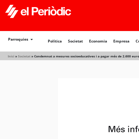
Política
Societat
Economia
Empresa
Cultur
Parroquies
Política
Societat
Economia
Empresa
C
Inici
»
Societat
»
Condemnat a mesures socioeducatives i a pagar més de 2.600 euros