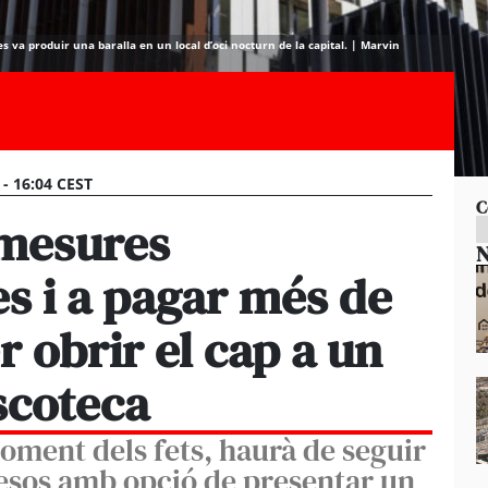
s va produir una baralla en un local d’oci nocturn de la capital. | Marvin
 - 16:04 CEST
C
mesures
N
s i a pagar més de
r obrir el cap a un
scoteca
oment dels fets, haurà de seguir
esos amb opció de presentar un