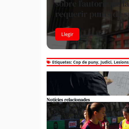
sobre l’autoria de la
requerir punts de 
Llegir
Etiquetes:
Cop de puny
,
Judici
,
Lesions
Notícies relacionades