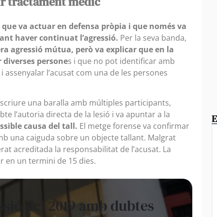
ir tractament mèdic
r que va actuar en defensa pròpia i que només va
nt haver continuat l’agressió.
Per la seva banda,
era agressió mútua, però va explicar que en la
r diverses persone
s i que no pot identificar amb
ot i assenyalar l’acusat com una de les persones
scriure una baralla amb múltiples participants,
 l’autoria directa de la lesió i va apuntar a la
E
ssible causa del tall.
El metge forense va confirmar
mb una caiguda sobre un objecte tallant. Malgrat
rat acreditada la responsabilitat de l’acusat. La
r en un termini de 15 dies.
ssió del 2019 amb dubtes