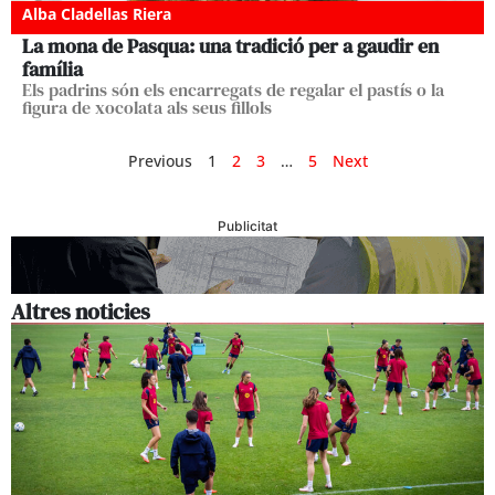
Alba Cladellas Riera
La mona de Pasqua: una tradició per a gaudir en
família
Els padrins són els encarregats de regalar el pastís o la
figura de xocolata als seus fillols
Previous
1
2
3
…
5
Next
Publicitat
Altres noticies