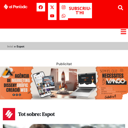
SUBSCRIU-
T'HI
Inici
»
Espot
Publicitat
Tot sobre: Espot