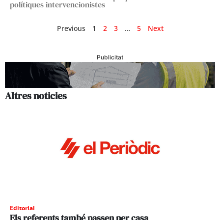
polítiques intervencionistes
Previous
1
2
3
…
5
Next
Publicitat
Altres noticies
Editorial
Els referents també passen per casa