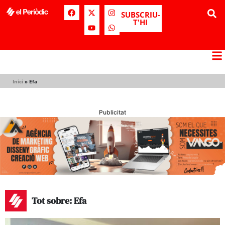
SUBSCRIU-
T'HI
Inici
»
Efa
Publicitat
Tot sobre: Efa